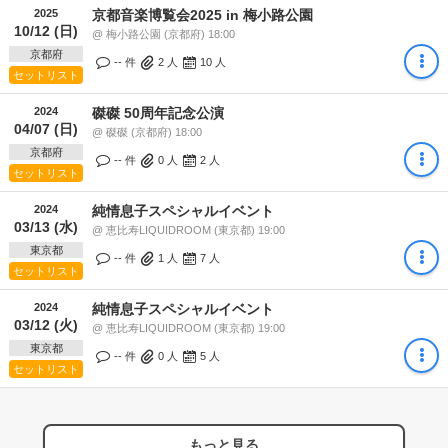
2025
京都音楽博覧会2025 in 梅小路公園
10/12 (日)
@ 梅小路公園 (京都府) 18:00
京都府
-- 件
2
人
10
人
セットリスト
2024
磔磔 50周年記念公演
04/07 (日)
@ 磔磔 (京都府) 18:00
京都府
-- 件
0
人
2
人
セットリスト
2024
純情息子スペシャルイベント
03/13 (水)
@ 恵比寿LIQUIDROOM (東京都) 19:00
東京都
-- 件
1
人
7
人
セットリスト
2024
純情息子スペシャルイベント
03/12 (火)
@ 恵比寿LIQUIDROOM (東京都) 19:00
東京都
-- 件
0
人
5
人
セットリスト
もっと見る