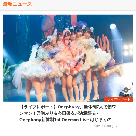
最新ニュース
ライブレポート
【ライブレポート】Onephony、新体制7人で初ワ
ンマン！乃咲みり＆今田優衣が決意語る＜
Onephony新体制1st Oneman Live はじまりの夏
＞
2026/08/08 (土)