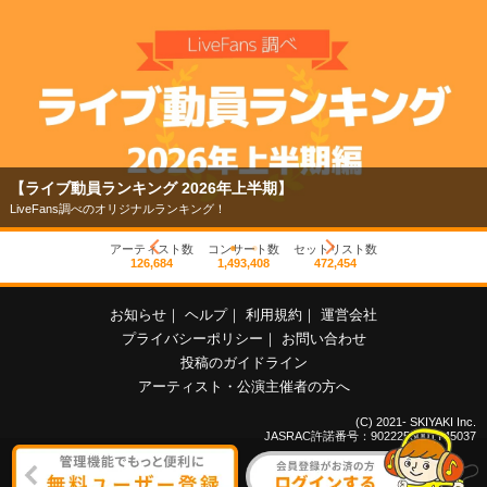
【ライブ動員ランキング 2026年上半期】
LiveFans調べのオリジナルランキング！
アーティスト数
コンサート数
セットリスト数
126,684
1,493,408
472,454
お知らせ
｜
ヘルプ
｜
利用規約
｜
運営会社
プライバシーポリシー
｜
お問い合わせ
投稿のガイドライン
アーティスト・公演主催者の方へ
(C) 2021- SKIYAKI Inc.
JASRAC許諾番号：9022255001Y45037