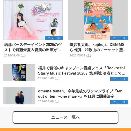
ニュース
ニュース
結那バースデーイベント2026のゲ
奇妙礼太郎、kojikoji、DENIMS
ストで斉藤朱夏＆愛美の出演が決
ら出演、和歌山のマーケット型野
定
外イベント『PICNIC JAM
2026/08/08 (土)
2026/08/08 (土)
2026』早割チケット発売開始
福井で開催のキャンプイン音楽フェス『Rockroshi
Starry Music Festival 2026』第3弾出演者として
SCOOBIE DO、かりゆし58、Reiを発表
2026/08/08 (土)
ニュース
omeme tenten、今年最後のワンマンライブ『ten
out of ten 〜one man〜』を11月に開催決定
2026/08/08 (土)
ニュース
ニュース一覧へ