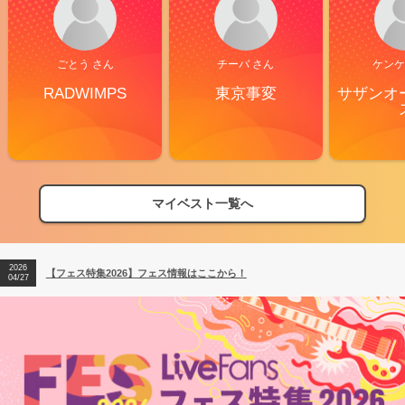
ごとう さん
チーバ さん
ケンケ
RADWIMPS
東京事変
サザンオ
マイベスト一覧へ
2026
【フェス特集2026】フェス情報はここから！
04/27
2026
【ライブ動員ランキング】2026年上半期編発表！
07/28
2026
【フェス特集2026】フェス情報はここから！
04/27
2026
【ライブ動員ランキング】2026年上半期編発表！
07/28