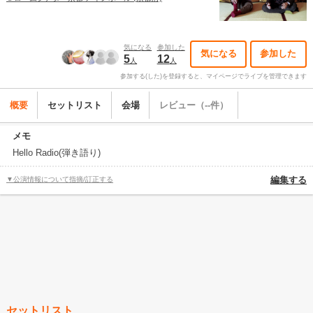
気になる
参加した
気になる
参加した
5
12
人
人
参加する(した)を登録すると、マイページでライブを管理できます
概要
セットリスト
会場
レビュー（--件）
メモ
Hello Radio(弾き語り)
▼公演情報について指摘/訂正する
編集する
セットリスト