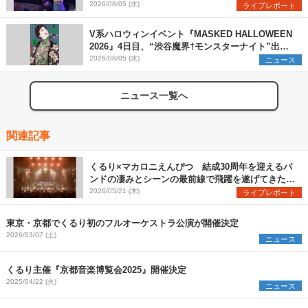
2026/08/05 (水)
ライブレポート
V系ハロウィンイベント『MASKED HALLOWEEN
2026』4日目、“渋谷魔界†モンスターナイト”出演6
組を発表
2026/08/05 (水)
ニュース
ニュース一覧へ
関連記事
くるり×マカロニえんぴつ 結成30周年を迎えるバ
ンドの凄みとシーンの最前線で飛躍を遂げてきたバ
ンドの勢いを見た『MUSIC SPLASH!!』2日目レポ
2026/05/21 (木)
ライブレポート
ート
東京・京都でくるり初のフルオーケストラ公演が開催決定
2026/03/07 (土)
ニュース
くるり主催『京都音楽博覧会2025』開催決定
2025/04/22 (火)
ニュース