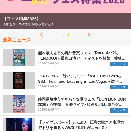
【フェス特集2026】
今年もフェスの季節がやってきた！
最新ニュース
熊本県人吉市の野外音楽フェス『Rural Act'26』
TENDOUJIら最終出演アーティストを解禁 被災地
支援プロジェクトの始動も発表
2026/08/06 (木)
ニュース
The BONEZ 対バンツアー『MATCHBOX2026』
SiM、Fear, and Loathing in Las Vegasら対バン
アーティストを一斉解禁
2026/08/06 (木)
ニュース
静岡県焼津市であらたな夏フェス『BON BON BON
2026』が開催 音楽ライブ×盆踊り×DJ×屋台グル
メ×ランタンナイトで彩る2日間
2026/08/05 (水)
ニュース
【ライブレポート】yukaDD、圧巻の歌声と表現力
でトリを飾る＜WWS FESTIVAL vol.2＞