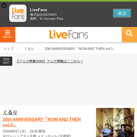
×
LiveFans
表示
株式会社SKIYAKI
無料 - In Google Play
MENU
2026
【フェス特集2026】フェス情報はここから！
04/27
トップ
くるり
20th ANNIVERSARY「NOW AND THEN vol.3」
2026
【ライブ動員ランキング】2026年上半期編発表！
07/28
2026
【フェス特集2026】フェス情報はここから！
04/27
2026
【ライブ動員ランキング】2026年上半期編発表！
07/28
くるり
20th ANNIVERSARY「NOW AND THEN
vol.3」
2016/05/17 (火) 19:00 開演
＠ロームシアター京都 メインホール (京都府)