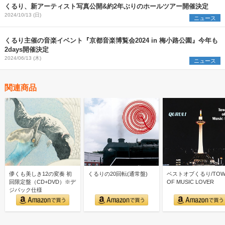
くるり、新アーティスト写真公開&約2年ぶりのホールツアー開催決定
2024/10/13 (日)
ニュース
くるり主催の音楽イベント『京都音楽博覧会2024 in 梅小路公園』今年も
2days開催決定
2024/06/13 (木)
ニュース
関連商品
儚くも美しき12の変奏 初
くるりの20回転(通常盤)
ベストオブくるり/TOW
回限定盤（CD+DVD）※デ
OF MUSIC LOVER
ジパック仕様