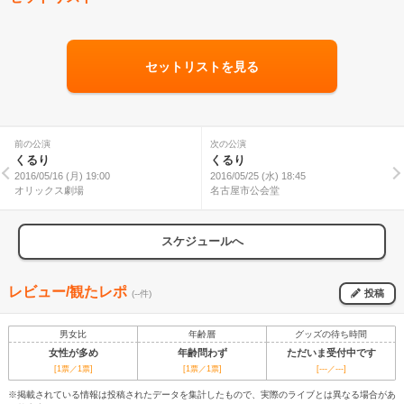
セットリストを見る
前の公演
次の公演
くるり
くるり
2016/05/16 (月) 19:00
2016/05/25 (水) 18:45
オリックス劇場
名古屋市公会堂
スケジュールへ
レビュー/観たレポ
投稿
(--件)
男女比
年齢層
グッズの待ち時間
女性が多め
年齢問わず
ただいま受付中です
[1票／1票]
[1票／1票]
[---／---]
※掲載されている情報は投稿されたデータを集計したもので、実際のライブとは異なる場合があ