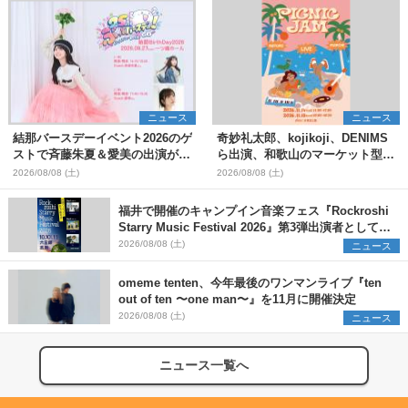
ニュース
ニュース
結那バースデーイベント2026のゲ
奇妙礼太郎、kojikoji、DENIMS
ストで斉藤朱夏＆愛美の出演が決
ら出演、和歌山のマーケット型野
定
外イベント『PICNIC JAM
2026/08/08 (土)
2026/08/08 (土)
2026』早割チケット発売開始
福井で開催のキャンプイン音楽フェス『Rockroshi
Starry Music Festival 2026』第3弾出演者として
SCOOBIE DO、かりゆし58、Reiを発表
2026/08/08 (土)
ニュース
omeme tenten、今年最後のワンマンライブ『ten
out of ten 〜one man〜』を11月に開催決定
2026/08/08 (土)
ニュース
ニュース一覧へ