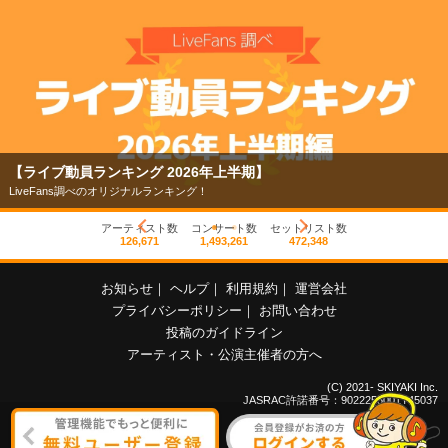
【ライブ動員ランキング 2026年上半期】
LiveFans調べのオリジナルランキング！
アーティスト数
コンサート数
セットリスト数
126,671
1,493,261
472,348
お知らせ
｜
ヘルプ
｜
利用規約
｜
運営会社
プライバシーポリシー
｜
お問い合わせ
投稿のガイドライン
アーティスト・公演主催者の方へ
(C) 2021- SKIYAKI Inc.
JASRAC許諾番号：9022255001Y45037