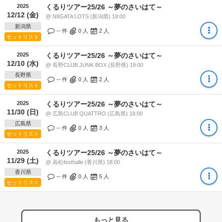
2025
くるりツアー25/26 ～夢のさいはて～
12/12 (金)
@ NIIGATA LOTS (新潟県) 19:00
新潟県
-- 件
0
人
2
人
セットリスト
2025
くるりツアー25/26 ～夢のさいはて～
12/10 (水)
@ 長野CLUB JUNK BOX (長野県) 19:00
長野県
-- 件
0
人
2
人
セットリスト
2025
くるりツアー25/26 ～夢のさいはて～
11/30 (日)
@ 広島CLUB QUATTRO (広島県) 18:00
広島県
-- 件
0
人
3
人
セットリスト
2025
くるりツアー25/26 ～夢のさいはて～
11/29 (土)
@ 高松festhalle (香川県) 18:00
香川県
-- 件
0
人
5
人
セットリスト
もっと見る