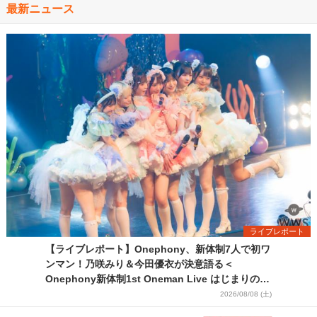
最新ニュース
ライブレポート
【ライブレポート】Onephony、新体制7人で初ワ
ンマン！乃咲みり＆今田優衣が決意語る＜
Onephony新体制1st Oneman Live はじまりの夏
＞
2026/08/08 (土)