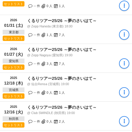
セットリスト
-- 件
0
人
1
人
2026
くるりツアー25/26 ～夢のさいはて～
01/31 (土)
@ Zepp Haneda (東京都) 18:00
東京都
-- 件
1
人
7
人
セットリスト
2026
くるりツアー25/26 ～夢のさいはて～
01/27 (火)
@ Zepp Nagoya (愛知県) 19:00
愛知県
-- 件
3
人
7
人
セットリスト
2025
くるりツアー25/26 ～夢のさいはて～
12/18 (木)
@ 仙台Rensa (宮城県) 19:00
宮城県
-- 件
0
人
1
人
セットリスト
2025
くるりツアー25/26 ～夢のさいはて～
12/16 (火)
@ Club SWINDLE (秋田県) 19:00
秋田県
-- 件
0
人
2
人
セットリスト