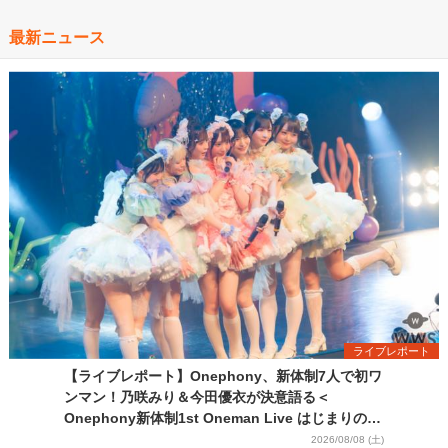
最新ニュース
ライブレポート
【ライブレポート】Onephony、新体制7人で初ワ
ンマン！乃咲みり＆今田優衣が決意語る＜
Onephony新体制1st Oneman Live はじまりの夏
＞
2026/08/08 (土)