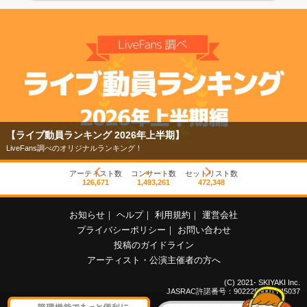
【ライブ動員ランキング 2026年上半期】
LiveFans調べのオリジナルランキング！
アーティスト数
コンサート数
セットリスト数
126,671
1,493,261
472,348
お知らせ
｜
ヘルプ
｜
利用規約
｜
運営会社
プライバシーポリシー
｜
お問い合わせ
投稿のガイドライン
アーティスト・公演主催者の方へ
(C) 2021- SKIYAKI Inc.
JASRAC許諾番号：9022255001Y45037