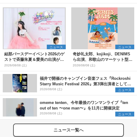
ニュース
ニュース
結那バースデーイベント2026のゲ
奇妙礼太郎、kojikoji、DENIMS
ストで斉藤朱夏＆愛美の出演が決
ら出演、和歌山のマーケット型野
定
外イベント『PICNIC JAM
2026/08/08 (土)
2026/08/08 (土)
2026』早割チケット発売開始
福井で開催のキャンプイン音楽フェス『Rockroshi
Starry Music Festival 2026』第3弾出演者として
SCOOBIE DO、かりゆし58、Reiを発表
2026/08/08 (土)
ニュース
omeme tenten、今年最後のワンマンライブ『ten
out of ten 〜one man〜』を11月に開催決定
2026/08/08 (土)
ニュース
ニュース一覧へ