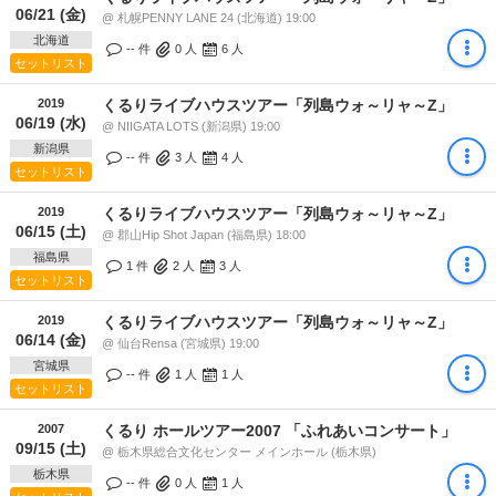
06/21 (金)
@ 札幌PENNY LANE 24 (北海道) 19:00
北海道
-- 件
0
人
6
人
セットリスト
2019
くるりライブハウスツアー「列島ウォ～リャ～Z」
06/19 (水)
@ NIIGATA LOTS (新潟県) 19:00
新潟県
-- 件
3
人
4
人
セットリスト
2019
くるりライブハウスツアー「列島ウォ～リャ～Z」
06/15 (土)
@ 郡山Hip Shot Japan (福島県) 18:00
福島県
1 件
2
人
3
人
セットリスト
2019
くるりライブハウスツアー「列島ウォ～リャ～Z」
06/14 (金)
@ 仙台Rensa (宮城県) 19:00
宮城県
-- 件
1
人
1
人
セットリスト
2007
くるり ホールツアー2007 「ふれあいコンサート」
09/15 (土)
@ 栃木県総合文化センター メインホール (栃木県)
栃木県
-- 件
0
人
1
人