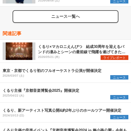
2026/08/08 (土)
ニュース
ニュース一覧へ
関連記事
くるり×マカロニえんぴつ 結成30周年を迎えるバ
ンドの凄みとシーンの最前線で飛躍を遂げてきたバ
ンドの勢いを見た『MUSIC SPLASH!!』2日目レポ
2026/05/21 (木)
ライブレポート
ート
東京・京都でくるり初のフルオーケストラ公演が開催決定
2026/03/07 (土)
ニュース
くるり主催『京都音楽博覧会2025』開催決定
2025/04/22 (火)
ニュース
くるり、新アーティスト写真公開&約2年ぶりのホールツアー開催決定
2024/10/13 (日)
ニュース
くるり主催の音楽イベント『京都音楽博覧会2024 in 梅小路公園』今年も