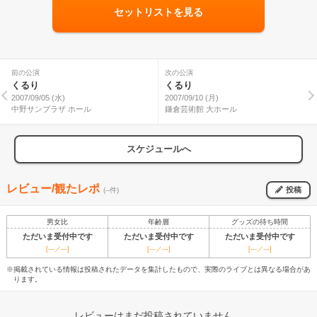
セットリストを見る
前の公演
次の公演
くるり
くるり
2007/09/05 (水)
2007/09/10 (月)
中野サンプラザ ホール
鎌倉芸術館 大ホール
スケジュールへ
レビュー/観たレポ
投稿
(--件)
男女比
年齢層
グッズの待ち時間
ただいま受付中です
ただいま受付中です
ただいま受付中です
[---／---]
[---／---]
[---／---]
※掲載されている情報は投稿されたデータを集計したもので、実際のライブとは異なる場合があ
ります。
レビューはまだ投稿されていません。