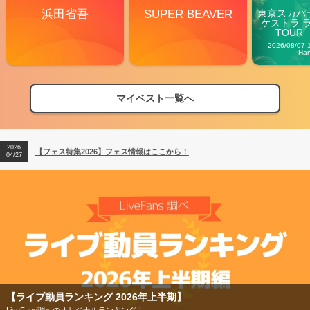
浜田省吾
SUPER BEAVER
東京スカパ
ケストラ 
TOUR「V
Carn
2026/08/07 
Ha
マイベスト一覧へ
2026
【フェス特集2026】フェス情報はここから！
04/27
2026
【ライブ動員ランキング】2026年上半期編発表！
07/28
2026
【フェス特集2026】フェス情報はここから！
04/27
2026
【ライブ動員ランキング】2026年上半期編発表！
07/28
【ライブ動員ランキング 2026年上半期】