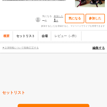
気になる
参加した
気になる
参加した
--
1
人
人
参加する(した)を登録すると、マイページでライブを管理できます
概要
セットリスト
会場
レビュー（--件）
▼公演情報について指摘/訂正する
編集する
セットリスト