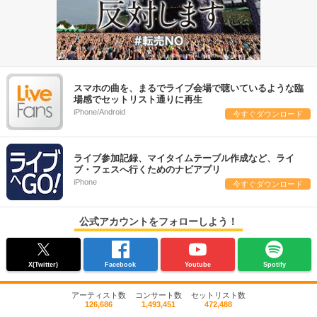
スマホの曲を、まるでライブ会場で聴いているような臨
場感でセットリスト通りに再生
iPhone/Android
今すぐダウンロード
ライブ参加記録、マイタイムテーブル作成など、ライ
ブ・フェスへ行くためのナビアプリ
iPhone
今すぐダウンロード
公式アカウントをフォローしよう！
X(Twitter)
Facebook
Youtube
Spotify
アーティスト数
コンサート数
セットリスト数
126,686
1,493,451
472,488