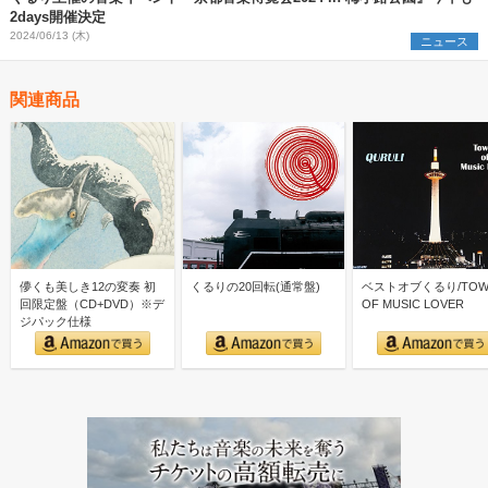
2days開催決定
2024/06/13 (木)
ニュース
関連商品
儚くも美しき12の変奏 初
くるりの20回転(通常盤)
ベストオブくるり/TOW
回限定盤（CD+DVD）※デ
OF MUSIC LOVER
ジパック仕様