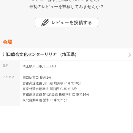
最初のレビューを投稿してみませんか？
会場
川口総合文化センターリリア （埼玉県）
住所
埼玉県川口市川口3-1-1
アクセス
川口駅西口 徒歩1分
首都高速道路 川口線 鹿浜橋IC 車で10分
東京外環自動車道 川口西IC 車で13分
首都高速道路 5号池袋線 板橋本町IC 車で14分
東北自動車道 浦和IC 車で21分