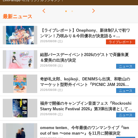
LiveFans調べのオリジナルランキング！
最新ニュース
【ライブレポート】Onephony、新体制7人で初ワ
ンマン！乃咲みり＆今田優衣が決意語る＜
Onephony新体制1st Oneman Live はじまりの夏
2026/08/08 (土)
ライブレポート
＞
結那バースデーイベント2026のゲストで斉藤朱夏
＆愛美の出演が決定
2026/08/08 (土)
ニュース
奇妙礼太郎、kojikoji、DENIMSら出演、和歌山の
マーケット型野外イベント『PICNIC JAM 2026』
早割チケット発売開始
2026/08/08 (土)
ニュース
福井で開催のキャンプイン音楽フェス『Rockroshi
Starry Music Festival 2026』第3弾出演者として
SCOOBIE DO、かりゆし58、Reiを発表
2026/08/08 (土)
ニュース
omeme tenten、今年最後のワンマンライブ『ten
out of ten 〜one man〜』を11月に開催決定