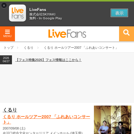
×
LiveFans
表示
株式会社SKIYAKI
無料 - In Google Play
MENU
2026
【フェス特集2026】フェス情報はここから！
04/27
トップ
くるり
くるり ホールツアー2007 「ふれあいコンサート」
2026
【ライブ動員ランキング】2026年上半期編発表！
07/28
2026
【フェス特集2026】フェス情報はここから！
04/27
2026
【ライブ動員ランキング】2026年上半期編発表！
07/28
くるり
くるり ホールツアー2007 「ふれあいコンサー
ト」
2007/09/08 (土)
＠川口総合文化センターリリア メインホール (埼玉県)