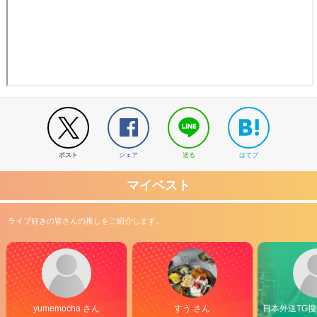
ポスト
シェア
送る
はてブ
マイベスト
ライブ好きの皆さんの推しをご紹介します。
yumemocha さん
すう さん
日本外送TG搜@