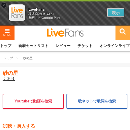
×
LiveFans
表示
株式会社SKIYAKI
無料 - In Google Play
MENU
トップ
新着セットリスト
レビュー
チケット
オンラインライブ
トップ
砂の星
砂の星
くるり
Youtubeで動画を検索
歌ネットで歌詞を検索
試聴・購入する