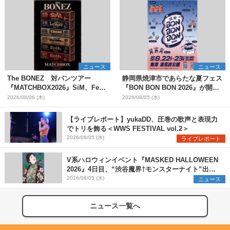
ニュース
ニュース
The BONEZ 対バンツアー
静岡県焼津市であらたな夏フェス
『MATCHBOX2026』SiM、Fear,
『BON BON BON 2026』が開
and Loathing in Las Vegasら対
催 音楽ライブ×盆踊り×DJ×屋台
2026/08/06 (木)
2026/08/05 (水)
バンアーティストを一斉解禁
グルメ×ランタンナイトで彩る2日
間
【ライブレポート】yukaDD、圧巻の歌声と表現力
でトリを飾る＜WWS FESTIVAL vol.2＞
2026/08/05 (水)
ライブレポート
V系ハロウィンイベント『MASKED HALLOWEEN
2026』4日目、“渋谷魔界†モンスターナイト”出演6
組を発表
2026/08/05 (水)
ニュース
ニュース一覧へ