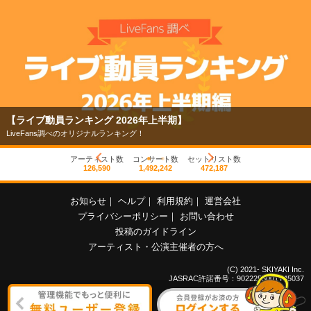
【ライブ動員ランキング 2026年上半期】
LiveFans調べのオリジナルランキング！
アーティスト数
コンサート数
セットリスト数
126,590
1,492,242
472,187
お知らせ
｜
ヘルプ
｜
利用規約
｜
運営会社
プライバシーポリシー
｜
お問い合わせ
投稿のガイドライン
アーティスト・公演主催者の方へ
(C) 2021- SKIYAKI Inc.
JASRAC許諾番号：9022255001Y45037