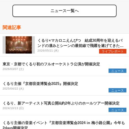
ニュース一覧へ
関連記事
くるり×マカロニえんぴつ 結成30周年を迎えるバ
ンドの凄みとシーンの最前線で飛躍を遂げてきたバ
ンドの勢いを見た『MUSIC SPLASH!!』2日目レポ
2026/05/21 (木)
ライブレポート
ート
東京・京都でくるり初のフルオーケストラ公演が開催決定
2026/03/07 (土)
ニュース
くるり主催『京都音楽博覧会2025』開催決定
2025/04/22 (火)
ニュース
くるり、新アーティスト写真公開&約2年ぶりのホールツアー開催決定
2024/10/13 (日)
ニュース
くるり主催の音楽イベント『京都音楽博覧会2024 in 梅小路公園』今年も
2days開催決定