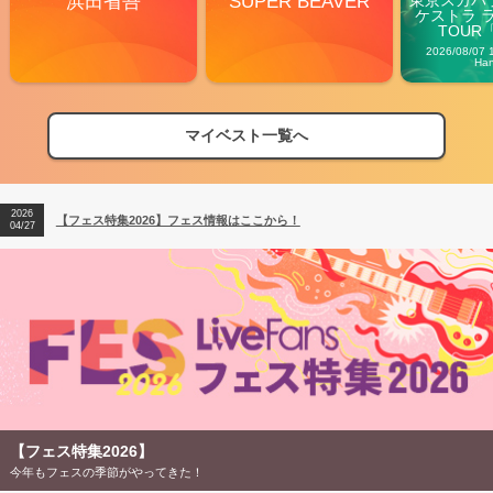
浜田省吾
SUPER BEAVER
ケストラ 
TOUR「V
Carn
2026/08/07 
Ha
2026
【フェス特集2026】フェス情報はここから！
04/27
マイベスト一覧へ
2026
【ライブ動員ランキング】2026年上半期編発表！
07/28
2026
【フェス特集2026】フェス情報はここから！
04/27
2026
【ライブ動員ランキング】2026年上半期編発表！
07/28
【フェス特集2026】
今年もフェスの季節がやってきた！