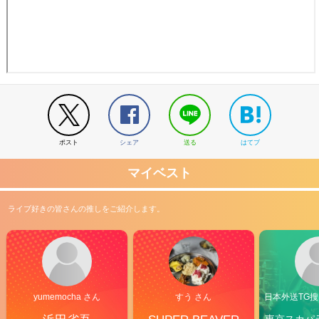
ポスト
シェア
送る
はてブ
マイベスト
ライブ好きの皆さんの推しをご紹介します。
yumemocha さん
すう さん
日本外送TG搜@
東京スカパ