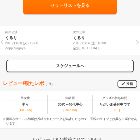
セットリストを見る
前の公演
次の公演
くるり
くるり
2015/11/10 (火) 19:00
2015/11/14 (土) 18:00
Zepp Nagoya
金沢EIGHT HALL
スケジュールへ
レビュー/観たレポ
投稿
(--件)
男女比
年齢層
グッズの待ち時間
半々
30代～40代中心
ただいま受付中です
[1票／1票]
[1票／1票]
[---／---]
※掲載されている情報は投稿されたデータを集計したもので、実際のライブとは異なる場合があ
ります。
レビューはまだ投稿されていません。