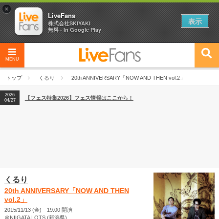
×
LiveFans
表示
株式会社SKIYAKI
無料 - In Google Play
2026
【フェス特集2026】フェス情報はここから！
04/27
MENU
2026
【ライブ動員ランキング】2026年上半期編発表！
07/28
トップ
くるり
20th ANNIVERSARY「NOW AND THEN vol.2」
2026
【フェス特集2026】フェス情報はここから！
04/27
2026
【ライブ動員ランキング】2026年上半期編発表！
07/28
くるり
20th ANNIVERSARY「NOW AND THEN
vol.2」
2015/11/13 (金) 19:00 開演
＠NIIGATA LOTS (新潟県)