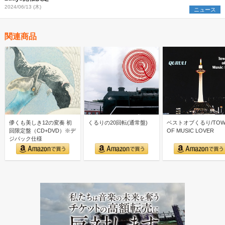
2024/06/13 (木)
ニュース
関連商品
儚くも美しき12の変奏 初
くるりの20回転(通常盤)
ベストオブくるり/TOW
回限定盤（CD+DVD）※デ
OF MUSIC LOVER
ジパック仕様