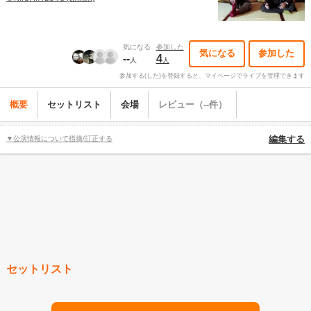
気になる
参加した
気になる
参加した
--
4
人
人
参加する(した)を登録すると、マイページでライブを管理できます
概要
セットリスト
会場
レビュー（--件）
▼公演情報について指摘/訂正する
編集する
セットリスト