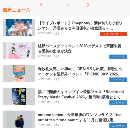
最新ニュース
【ライブレポート】Onephony、新体制7人で初ワ
ンマン！乃咲みり＆今田優衣が決意語る＜
Onephony新体制1st Oneman Live はじまりの夏
2026/08/08 (土)
ライブレポート
＞
結那バースデーイベント2026のゲストで斉藤朱夏
＆愛美の出演が決定
2026/08/08 (土)
ニュース
奇妙礼太郎、kojikoji、DENIMSら出演、和歌山の
マーケット型野外イベント『PICNIC JAM 2026』
早割チケット発売開始
2026/08/08 (土)
ニュース
福井で開催のキャンプイン音楽フェス『Rockroshi
Starry Music Festival 2026』第3弾出演者として
SCOOBIE DO、かりゆし58、Reiを発表
2026/08/08 (土)
ニュース
omeme tenten、今年最後のワンマンライブ『ten
out of ten 〜one man〜』を11月に開催決定
2026/08/08 (土)
ニュース