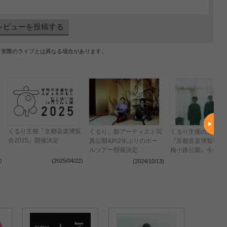
レビューを投稿する
、実際のライブとは異なる場合があります。
くるり主催『京都音楽博覧
くるり、新アーティスト写
くるり主催の音楽イ
会2025』開催決定
真公開&約2年ぶりのホー
『京都音楽博覧会2024
ルツアー開催決定
梅小路公園』今年も2d
開催決定
)
(2025/04/22)
(2024/10/13)
(2024