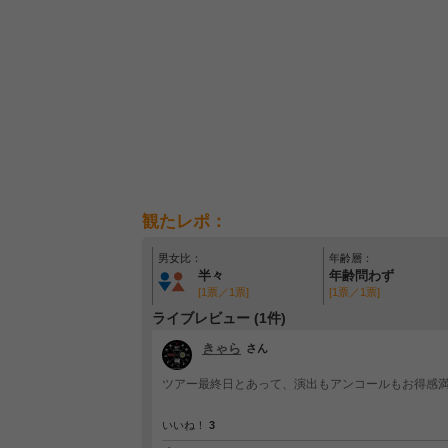
観たレポ：
男女比：
年齢層：
半々
年齢問わず
[1票／1票]
[1票／1票]
ライブレビュー (1件)
きゃら
さん
ツアー最終日とあって、演出もアンコールもお得感満
いいね！
3