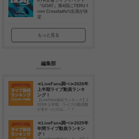
KTR主催ライブイベント
『GOAT』第4回にTERU f
rom Crossfaithの出演が決
定
もっと見る
編集部
≪LiveFans調べ≫2026年
上半期ライブ動員ランキ
ング！
【LiveFans独自ランキング】2
026年上半期、ライブの動員数
が多かったのは…！？
≪LiveFans調べ≫2025年
年間ライブ動員ランキン
グ！
【LiveFans独自ランキング】2