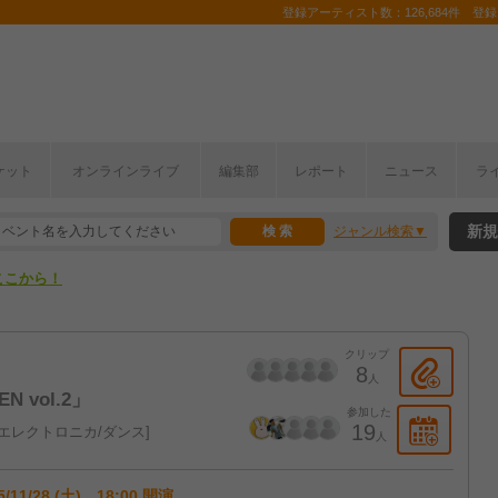
登録アーティスト数：126,684件 登録コ
ケット
オンラインライブ
編集部
レポート
ニュース
ラ
ここから！
新規
ジャンル検索
上半期編発表！
ここから！
上半期編発表！
クリップ
8
人
N vol.2」
参加した
19
エレクトロニカ/ダンス
人
5/11/28 (土) 18:00 開演