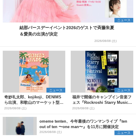
ニュース
結那バースデーイベント2026のゲストで斉藤朱夏
＆愛美の出演が決定
2026/08/08 (土)
ニュース
ニュース
奇妙礼太郎、kojikoji、DENIMS
福井で開催のキャンプイン音楽フ
ら出演、和歌山のマーケット型野
ェス『Rockroshi Starry Music
外イベント『PICNIC JAM
Festival 2026』第3弾出演者とし
2026/08/08 (土)
2026/08/08 (土)
2026』早割チケット発売開始
てSCOOBIE DO、かりゆし58、
Reiを発表
omeme tenten、今年最後のワンマンライブ『ten
out of ten 〜one man〜』を11月に開催決定
2026/08/08 (土)
ニュース