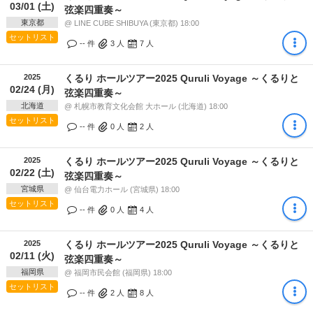
03/01 (土)
弦楽四重奏～
東京都
@ LINE CUBE SHIBUYA (東京都) 18:00
セットリスト
-- 件
3
人
7
人
2025
くるり ホールツアー2025 Quruli Voyage ～くるりと
02/24 (月)
弦楽四重奏～
北海道
@ 札幌市教育文化会館 大ホール (北海道) 18:00
セットリスト
-- 件
0
人
2
人
2025
くるり ホールツアー2025 Quruli Voyage ～くるりと
02/22 (土)
弦楽四重奏～
宮城県
@ 仙台電力ホール (宮城県) 18:00
セットリスト
-- 件
0
人
4
人
2025
くるり ホールツアー2025 Quruli Voyage ～くるりと
02/11 (火)
弦楽四重奏～
福岡県
@ 福岡市民会館 (福岡県) 18:00
セットリスト
-- 件
2
人
8
人