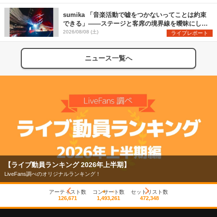
sumika 「音楽活動で嘘をつかないってことは約束
できる」――ステージと客席の境界線を曖昧にし
た、ツアーファイナル武道館公演レポート
2026/08/08 (土)
ライブレポート
ニュース一覧へ
【ライブ動員ランキング 2026年上半期】
LiveFans調べのオリジナルランキング！
アーティスト数
コンサート数
セットリスト数
126,671
1,493,261
472,348