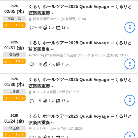
2025
くるり ホールツアー2025 Quruli Voyage ～くるりと
02/05 (水)
弦楽四重奏～
神奈川県
@ 神奈川県民ホール (神奈川県) 19:00
セットリスト
-- 件
1
人
12
人
2025
くるり ホールツアー2025 Quruli Voyage ～くるりと
01/31 (金)
弦楽四重奏～
愛知県
@ Niterra日本特殊陶業市民会館 フォレストホール (愛知県) 19:00
セットリスト
-- 件
2
人
15
人
2025
くるり ホールツアー2025 Quruli Voyage ～くるりと
01/30 (木)
弦楽四重奏～
大阪府
@ オリックス劇場 (大阪府) 19:00
セットリスト
-- 件
1
人
17
人
2025
くるり ホールツアー2025 Quruli Voyage ～くるりと
01/24 (金)
弦楽四重奏～
埼玉県
@ サンシティホール (埼玉県) 18:00
セットリスト
1 件
0
人
11
人