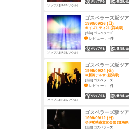
0
ポップス
R&B/ソウル
ゴスペラーズ坂ツアー19
1999/09/26 (日)
＠イズミティ21 (宮城県)
[出演] ゴスペラーズ
レビュー：--件
0
ポップス
R&B/ソウル
ゴスペラーズ坂ツアー19
1999/09/24 (金)
＠新潟テルサ (新潟県)
[出演] ゴスペラーズ
レビュー：--件
0
ポップス
R&B/ソウル
ゴスペラーズ坂ツアー19
1999/09/12 (日)
＠伊勢崎市文化会館 (群馬県
[出演] ゴスペラーズ