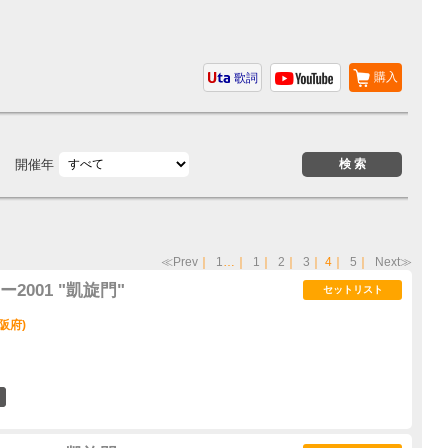
購入
歌詞
開催年
≪Prev
｜
1
…｜
1
｜
2
｜
3
｜
4
｜
5
｜
Next≫
001 "凱旋門"
セットリスト
阪府)
1