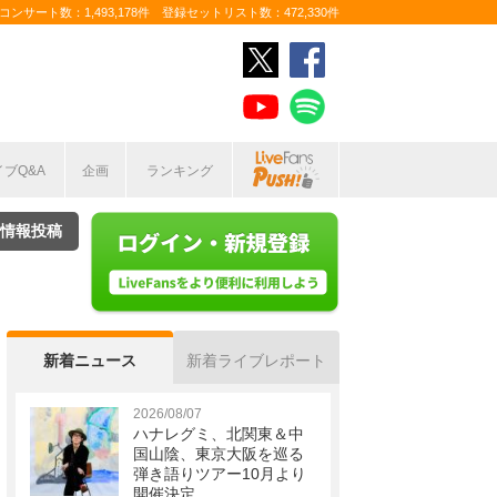
ンサート数：1,493,178件 登録セットリスト数：472,330件
イブQ&A
企画
ランキング
情報投稿
新着ニュース
新着ライブレポート
2026/08/07
ハナレグミ、北関東＆中
国山陰、東京大阪を巡る
弾き語りツアー10月より
開催決定