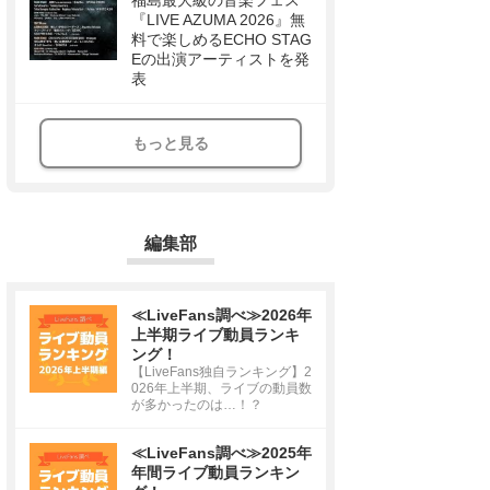
福島最大級の音楽フェス
『LIVE AZUMA 2026』無
料で楽しめるECHO STAG
Eの出演アーティストを発
表
もっと見る
編集部
≪LiveFans調べ≫2026年
上半期ライブ動員ランキ
ング！
【LiveFans独自ランキング】2
026年上半期、ライブの動員数
が多かったのは…！？
≪LiveFans調べ≫2025年
年間ライブ動員ランキン