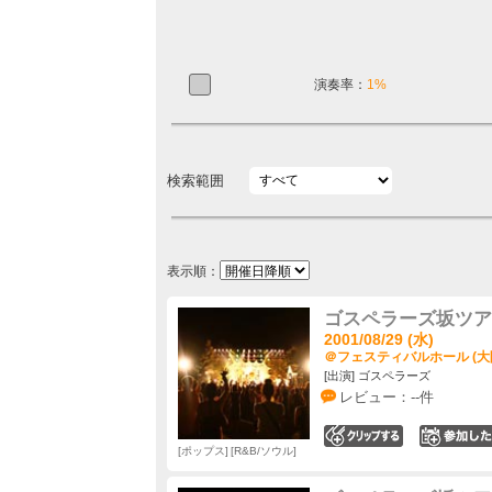
演奏率：
1%
検索範囲
表示順：
ゴスペラーズ坂ツアー2
2001/08/29 (水)
＠フェスティバルホール (大
[出演] ゴスペラーズ
レビュー：--件
0
ポップス
R&B/ソウル