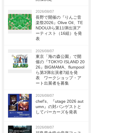
2026/08/07
長野で開催の『りんご音
楽祭2026』Olive Oil、TE
NDOUJIら第11弾出演ア
ーティスト（16組）を発
表
2026/08/07
東京「海の森公園」で開
催の『TOKYO ISLAND 20
26』BIGMAMA、flumpool
ら第3弾出演者7組を発
表 ワークショップ・ア
ート出展者を募集
2026/08/07
chef’s、『utage 2026 aut
umn』の対バンゲストと
してパーカーズを発表
2026/08/07