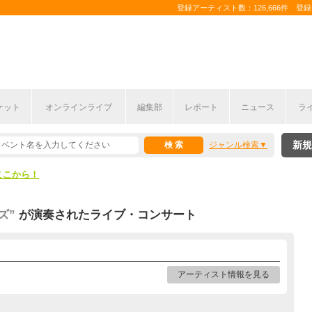
登録アーティスト数：126,666件 登録コ
ケット
オンラインライブ
編集部
レポート
ニュース
ラ
ここから！
新規
ジャンル検索
上半期編発表！
ここから！
上半期編発表！
ズ”
が演奏されたライブ・コンサート
アーティスト情報を見る