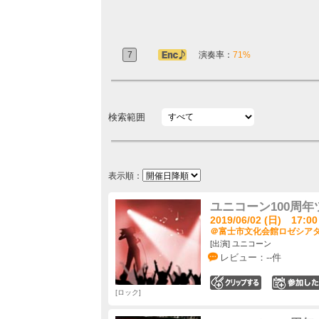
7
アンコール定番
演奏率：
71%
検索範囲
表示順：
ユニコーン100周年
2019/06/02 (日) 17:00
＠富士市文化会館ロゼシアター
[出演] ユニコーン
レビュー：--件
0
ロック