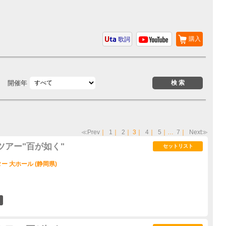
購入
歌詞
開催年
≪Prev
｜
1
｜
2
｜
3
｜
4
｜
5
｜…
7
｜
Next≫
ツアー"百が如く"
セットリスト
 大ホール (静岡県)
8