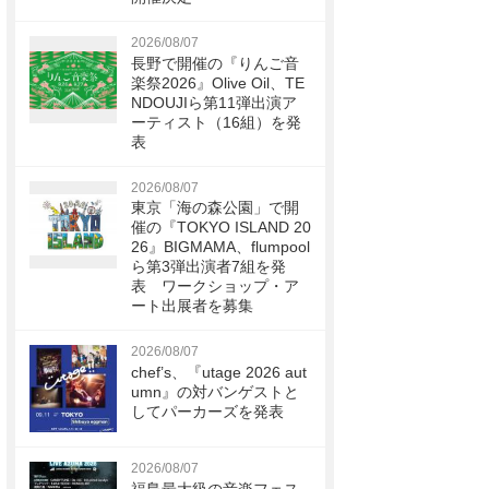
2026/08/07
長野で開催の『りんご音
楽祭2026』Olive Oil、TE
NDOUJIら第11弾出演ア
ーティスト（16組）を発
表
2026/08/07
東京「海の森公園」で開
催の『TOKYO ISLAND 20
26』BIGMAMA、flumpool
ら第3弾出演者7組を発
表 ワークショップ・ア
ート出展者を募集
2026/08/07
chef’s、『utage 2026 aut
umn』の対バンゲストと
してパーカーズを発表
2026/08/07