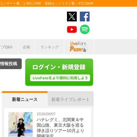
ンサート数：1,493,178件 登録セットリスト数：472,330件
イブQ&A
企画
ランキング
情報投稿
新着ニュース
新着ライブレポート
2026/08/07
ハナレグミ、北関東＆中
国山陰、東京大阪を巡る
弾き語りツアー10月より
開催決定