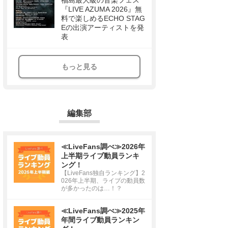
福島最大級の音楽フェス
『LIVE AZUMA 2026』無
料で楽しめるECHO STAG
Eの出演アーティストを発
表
もっと見る
編集部
≪LiveFans調べ≫2026年
上半期ライブ動員ランキ
ング！
【LiveFans独自ランキング】2
026年上半期、ライブの動員数
が多かったのは…！？
≪LiveFans調べ≫2025年
年間ライブ動員ランキン