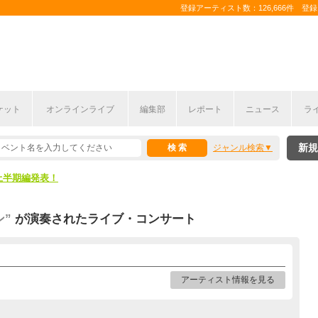
登録アーティスト数：126,666件 登録コ
ケット
オンラインライブ
編集部
レポート
ニュース
ラ
新規
ジャンル検索
ここから！
上半期編発表！
ここから！
ン”
が演奏されたライブ・コンサート
上半期編発表！
アーティスト情報を見る