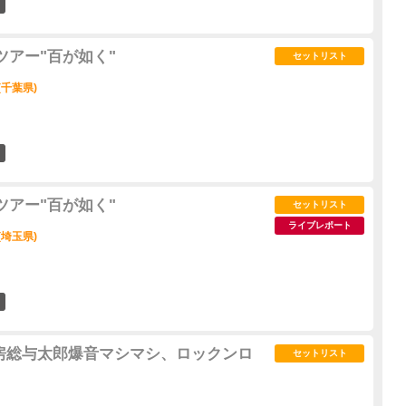
15
ツアー"百が如く"
セットリスト
(千葉県)
12
ツアー"百が如く"
セットリスト
ライブレポート
(埼玉県)
9
 ～房総与太郎爆音マシマシ、ロックンロ
セットリスト