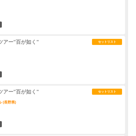
13
ツアー"百が如く"
セットリスト
9
ツアー"百が如く"
セットリスト
 (長野県)
9