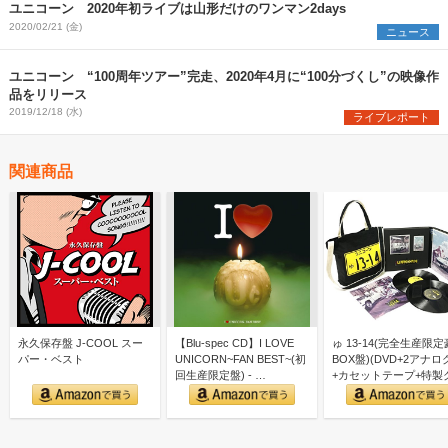
ユニコーン 2020年初ライブは山形だけのワンマン2days
2020/02/21 (金)
ニュース
ユニコーン “100周年ツアー”完走、2020年4月に“100分づくし”の映像作
品をリリース
2019/12/18 (水)
ライブレポート
関連商品
永久保存盤 J-COOL スー
【Blu-spec CD】I LOVE
ゅ 13-14(完全生産限
パー・ベスト
UNICORN~FAN BEST~(初
BOX盤)(DVD+2アナロ
回生産限定盤) - …
+カセットテープ+特製
ズ付)