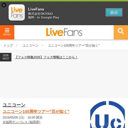
×
LiveFans
表示
株式会社SKIYAKI
無料 - In Google Play
MENU
2026
【フェス特集2026】フェス情報はここから！
04/27
トップ
ユニコーン
ユニコーン100周年ツアー"百が如く"
2026
【ライブ動員ランキング】2026年上半期編発表！
07/28
2026
【フェス特集2026】フェス情報はここから！
04/27
2026
【ライブ動員ランキング】2026年上半期編発表！
07/28
ユニコーン
ユニコーン100周年ツアー"百が如く"
2019/05/05 (日) 16:00 開演
＠福岡サンパレス (福岡県)