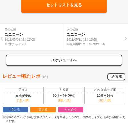
セットリストを見る
前の公演
次の公演
ユニコーン
ユニコーン
2019/05/04 (土) 17:00
2019/05/11 (土) 18:00
福岡サンパレス
神奈川県民ホール 大ホール
スケジュールへ
レビュー/観たレポ
投稿
(1件)
男女比
年齢層
グッズの待ち時間
女性が多め
30代～40代中心
10分～30分
[1票／1票]
[1票／1票]
[1票／1票]
泣ける
笑える
ときめく
※掲載されている情報は投稿されたデータを集計したもので、実際のライブとは異なる場合があ
ります。