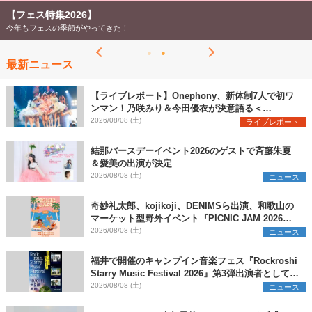
【フェス特集2026】
今年もフェスの季節がやってきた！
最新ニュース
【ライブレポート】Onephony、新体制7人で初ワ
ンマン！乃咲みり＆今田優衣が決意語る＜
Onephony新体制1st Oneman Live はじまりの夏
2026/08/08 (土)
ライブレポート
＞
結那バースデーイベント2026のゲストで斉藤朱夏
＆愛美の出演が決定
2026/08/08 (土)
ニュース
奇妙礼太郎、kojikoji、DENIMSら出演、和歌山の
マーケット型野外イベント『PICNIC JAM 2026』
早割チケット発売開始
2026/08/08 (土)
ニュース
福井で開催のキャンプイン音楽フェス『Rockroshi
Starry Music Festival 2026』第3弾出演者として
SCOOBIE DO、かりゆし58、Reiを発表
2026/08/08 (土)
ニュース