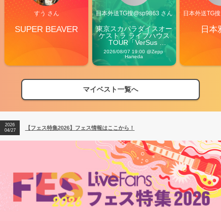
すう さん
日本外送TG搜@sp9863 さん
日本外送TG搜@
SUPER BEAVER
東京スカパラダイスオー
日本
ケストラ ライブハウス
TOUR「VerSus 
Carnival」
2026/08/07 19:00 @Zepp 
Haneda
マイベスト一覧へ
2026
【フェス特集2026】フェス情報はここから！
04/27
2026
【ライブ動員ランキング】2026年上半期編発表！
07/28
2026
【フェス特集2026】フェス情報はここから！
04/27
2026
【ライブ動員ランキング】2026年上半期編発表！
07/28