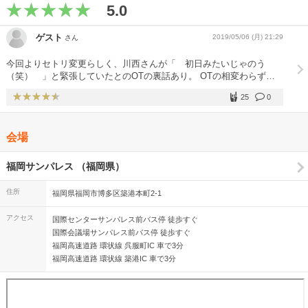
5.0
ゲスト
2019/05/06 (月) 21:29
さん
今回よりセトリ変更らしく、川西さんが「 初日みたいじゃのう
（笑） 」と緊張していたとのOTの裏話あり。 OTの相変わらずの
声量には圧倒されました。うなぎ4~はライブで聴くとまた印象が変
25
0
わり、良かったです。
会場
福岡サンパレス （福岡県）
住所
福岡県福岡市博多区築港本町2-1
アクセス
国際センターサンパレス前バス停 徒歩すぐ
国際会議場サンパレス前バス停 徒歩すぐ
福岡高速道路 環状線 呉服町IC 車で3分
福岡高速道路 環状線 築港IC 車で3分