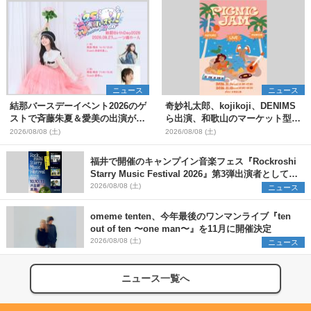
ニュース
ニュース
結那バースデーイベント2026のゲ
奇妙礼太郎、kojikoji、DENIMS
ストで斉藤朱夏＆愛美の出演が決
ら出演、和歌山のマーケット型野
定
外イベント『PICNIC JAM
2026/08/08 (土)
2026/08/08 (土)
2026』早割チケット発売開始
福井で開催のキャンプイン音楽フェス『Rockroshi
Starry Music Festival 2026』第3弾出演者として
SCOOBIE DO、かりゆし58、Reiを発表
2026/08/08 (土)
ニュース
omeme tenten、今年最後のワンマンライブ『ten
out of ten 〜one man〜』を11月に開催決定
2026/08/08 (土)
ニュース
ニュース一覧へ