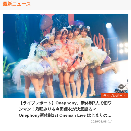
最新ニュース
ライブレポート
【ライブレポート】Onephony、新体制7人で初ワ
ンマン！乃咲みり＆今田優衣が決意語る＜
Onephony新体制1st Oneman Live はじまりの夏
＞
2026/08/08 (土)