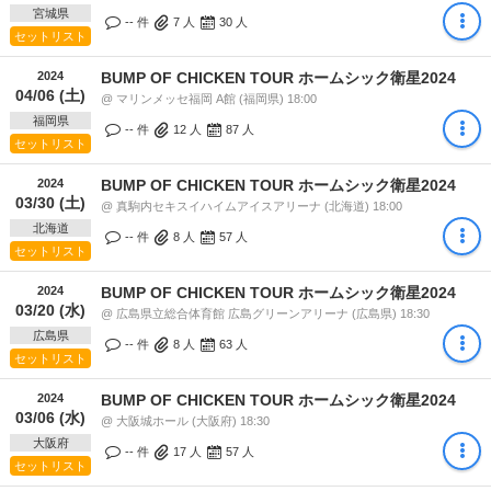
宮城県
-- 件
7
人
30
人
セットリスト
2024
BUMP OF CHICKEN TOUR ホームシック衛星2024
04/06 (土)
@ マリンメッセ福岡 A館 (福岡県) 18:00
福岡県
-- 件
12
人
87
人
セットリスト
2024
BUMP OF CHICKEN TOUR ホームシック衛星2024
03/30 (土)
@ 真駒内セキスイハイムアイスアリーナ (北海道) 18:00
北海道
-- 件
8
人
57
人
セットリスト
2024
BUMP OF CHICKEN TOUR ホームシック衛星2024
03/20 (水)
@ 広島県立総合体育館 広島グリーンアリーナ (広島県) 18:30
広島県
-- 件
8
人
63
人
セットリスト
2024
BUMP OF CHICKEN TOUR ホームシック衛星2024
03/06 (水)
@ 大阪城ホール (大阪府) 18:30
大阪府
-- 件
17
人
57
人
セットリスト