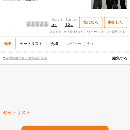
気になる
参加した
気になる
参加した
5
13
人
人
参加する(した)を登録すると、マイページでライブを管理できます
概要
セットリスト
会場
レビュー（--件）
▼公演情報について指摘/訂正する
編集する
セットリスト