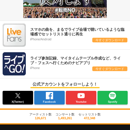
スマホの曲を、まるでライブ会場で聴いているような臨
場感でセットリスト通りに再生
iPhone/Android
今すぐダウンロード
ライブ参加記録、マイタイムテーブル作成など、ライ
ブ・フェスへ行くためのナビアプリ
iPhone
今すぐダウンロード
公式アカウントをフォローしよう！
X(Twitter)
Facebook
Youtube
Spotify
アーティスト数
コンサート数
セットリスト数
126,671
1,493,261
472,348