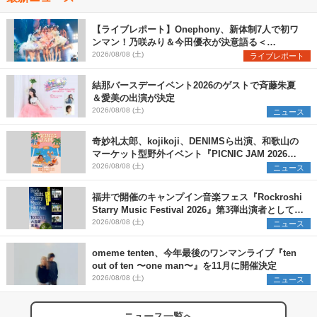
【ライブレポート】Onephony、新体制7人で初ワ
ンマン！乃咲みり＆今田優衣が決意語る＜
Onephony新体制1st Oneman Live はじまりの夏
2026/08/08 (土)
ライブレポート
＞
結那バースデーイベント2026のゲストで斉藤朱夏
＆愛美の出演が決定
2026/08/08 (土)
ニュース
奇妙礼太郎、kojikoji、DENIMSら出演、和歌山の
マーケット型野外イベント『PICNIC JAM 2026』
早割チケット発売開始
2026/08/08 (土)
ニュース
福井で開催のキャンプイン音楽フェス『Rockroshi
Starry Music Festival 2026』第3弾出演者として
SCOOBIE DO、かりゆし58、Reiを発表
2026/08/08 (土)
ニュース
omeme tenten、今年最後のワンマンライブ『ten
out of ten 〜one man〜』を11月に開催決定
2026/08/08 (土)
ニュース
ニュース一覧へ