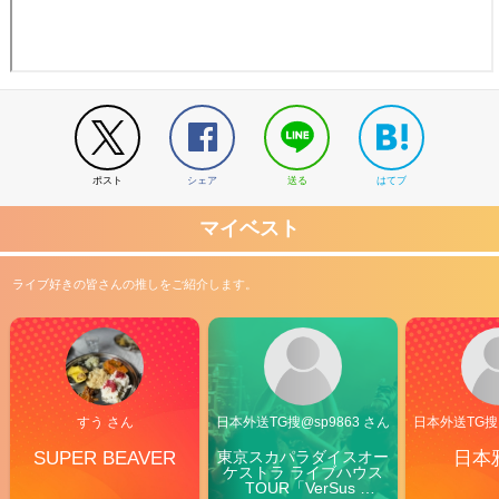
ポスト
シェア
送る
はてブ
マイベスト
ライブ好きの皆さんの推しをご紹介します。
すう さん
日本外送TG搜@sp9863 さん
日本外送TG搜@
SUPER BEAVER
東京スカパラダイスオー
日本
ケストラ ライブハウス
TOUR「VerSus 