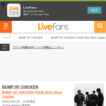
×
LiveFans
表示
株式会社SKIYAKI
無料 - In Google Play
MENU
2026
【フェス特集2026】フェス情報はここから！
04/27
トップ
BUMP OF CHICKEN
BUMP OF CHICKEN TOUR 2022 Silver Jubilee
2026
【ライブ動員ランキング】2026年上半期編発表！
07/28
2026
【フェス特集2026】フェス情報はここから！
04/27
2026
【ライブ動員ランキング】2026年上半期編発表！
07/28
BUMP OF CHICKEN
BUMP OF CHICKEN TOUR 2022 Silver
Jubilee
2022/11/28 (月) 19:00 開演
＠Zepp Nagoya (愛知県)