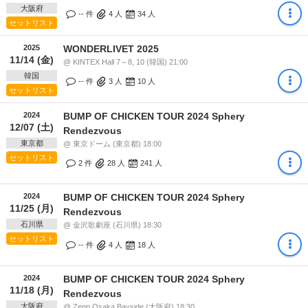
大阪府
-- 件
4
人
34
人
セットリスト
2025
WONDERLIVET 2025
11/14 (金)
@ KINTEX Hall 7～8, 10 (韓国) 21:00
韓国
-- 件
3
人
10
人
セットリスト
2024
BUMP OF CHICKEN TOUR 2024 Sphery
12/07 (土)
Rendezvous
東京都
@ 東京ドーム (東京都) 18:00
セットリスト
2 件
28
人
241
人
2024
BUMP OF CHICKEN TOUR 2024 Sphery
11/25 (月)
Rendezvous
石川県
@ 金沢歌劇座 (石川県) 18:30
セットリスト
-- 件
4
人
18
人
2024
BUMP OF CHICKEN TOUR 2024 Sphery
11/18 (月)
Rendezvous
大阪府
@ Zepp Osaka Bayside (大阪府) 18:30