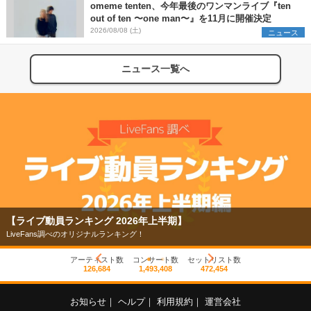
omeme tenten、今年最後のワンマンライブ『ten
out of ten 〜one man〜』を11月に開催決定
2026/08/08 (土)
ニュース
ニュース一覧へ
ンキング 2026年上半期】
【フェス特集2
べのオリジナルランキング！
今年もフェスの季
アーティスト数
コンサート数
セットリスト数
126,684
1,493,408
472,454
お知らせ
｜
ヘルプ
｜
利用規約
｜
運営会社