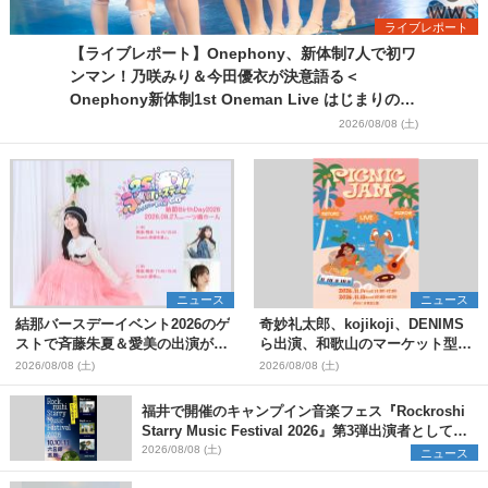
ライブレポート
【ライブレポート】Onephony、新体制7人で初ワ
ンマン！乃咲みり＆今田優衣が決意語る＜
Onephony新体制1st Oneman Live はじまりの夏
＞
2026/08/08 (土)
ニュース
ニュース
結那バースデーイベント2026のゲ
奇妙礼太郎、kojikoji、DENIMS
ストで斉藤朱夏＆愛美の出演が決
ら出演、和歌山のマーケット型野
定
外イベント『PICNIC JAM
2026/08/08 (土)
2026/08/08 (土)
2026』早割チケット発売開始
福井で開催のキャンプイン音楽フェス『Rockroshi
Starry Music Festival 2026』第3弾出演者として
SCOOBIE DO、かりゆし58、Reiを発表
2026/08/08 (土)
ニュース