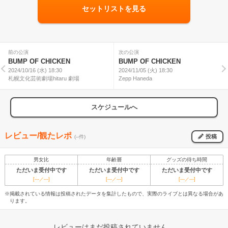
セットリストを見る
前の公演
次の公演
BUMP OF CHICKEN
BUMP OF CHICKEN
2024/10/16 (水) 18:30
2024/11/05 (火) 18:30
札幌文化芸術劇場hitaru 劇場
Zepp Haneda
スケジュールへ
レビュー/観たレポ
投稿
(--件)
男女比
年齢層
グッズの待ち時間
ただいま受付中です
ただいま受付中です
ただいま受付中です
[---／---]
[---／---]
[---／---]
※掲載されている情報は投稿されたデータを集計したもので、実際のライブとは異なる場合があ
ります。
レビューはまだ投稿されていません。