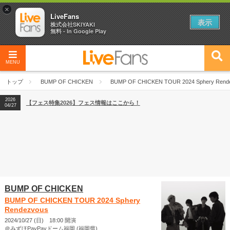
×
LiveFans
表示
株式会社SKIYAKI
無料 - In Google Play
MENU
2026
【フェス特集2026】フェス情報はここから！
04/27
トップ
BUMP OF CHICKEN
BUMP OF CHICKEN TOUR 2024 Sphery Rend
2026
【ライブ動員ランキング】2026年上半期編発表！
07/28
2026
【フェス特集2026】フェス情報はここから！
04/27
2026
【ライブ動員ランキング】2026年上半期編発表！
07/28
BUMP OF CHICKEN
BUMP OF CHICKEN TOUR 2024 Sphery
Rendezvous
2024/10/27 (日) 18:00 開演
＠みずほPayPayドーム福岡 (福岡県)