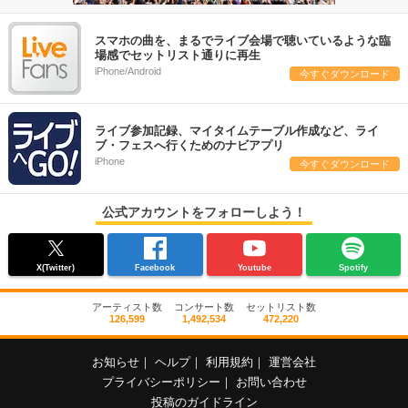
スマホの曲を、まるでライブ会場で聴いているような臨
場感でセットリスト通りに再生
iPhone/Android
今すぐダウンロード
ライブ参加記録、マイタイムテーブル作成など、ライ
ブ・フェスへ行くためのナビアプリ
iPhone
今すぐダウンロード
公式アカウントをフォローしよう！
X(Twitter)
Facebook
Youtube
Spotify
アーティスト数
コンサート数
セットリスト数
126,599
1,492,534
472,220
お知らせ
｜
ヘルプ
｜
利用規約
｜
運営会社
プライバシーポリシー
｜
お問い合わせ
投稿のガイドライン