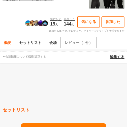
気になる
参加した
気になる
参加した
19
144
人
人
参加する(した)を登録すると、マイページでライブを管理できます
概要
セットリスト
会場
レビュー（--件）
▼公演情報について指摘/訂正する
編集する
セットリスト