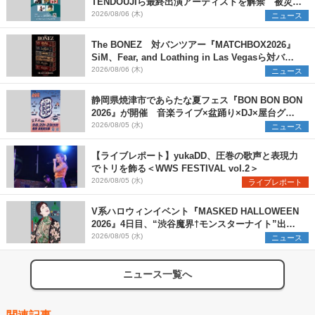
TENDOUJIら最終出演アーティストを解禁 被災地
支援プロジェクトの始動も発表
2026/08/06 (木)
ニュース
The BONEZ 対バンツアー『MATCHBOX2026』
SiM、Fear, and Loathing in Las Vegasら対バン
アーティストを一斉解禁
2026/08/06 (木)
ニュース
静岡県焼津市であらたな夏フェス『BON BON BON
2026』が開催 音楽ライブ×盆踊り×DJ×屋台グル
メ×ランタンナイトで彩る2日間
2026/08/05 (水)
ニュース
【ライブレポート】yukaDD、圧巻の歌声と表現力
でトリを飾る＜WWS FESTIVAL vol.2＞
2026/08/05 (水)
ライブレポート
V系ハロウィンイベント『MASKED HALLOWEEN
2026』4日目、“渋谷魔界†モンスターナイト”出演6
組を発表
2026/08/05 (水)
ニュース
ニュース一覧へ
関連記事