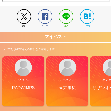
ポスト
シェア
送る
はてブ
マイベスト
ライブ好きの皆さんの推しをご紹介します。
ごとう さん
チーバ さん
ケンケ
RADWIMPS
東京事変
サザンオ