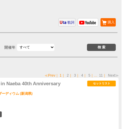
購入
歌詞
開催年
≪Prev
｜
1
｜
2
｜
3
｜
4
｜
5
｜…
11
｜
Next≫
n Naeba 40th Anniversary
セットリスト
ーディウム (新潟県)
5