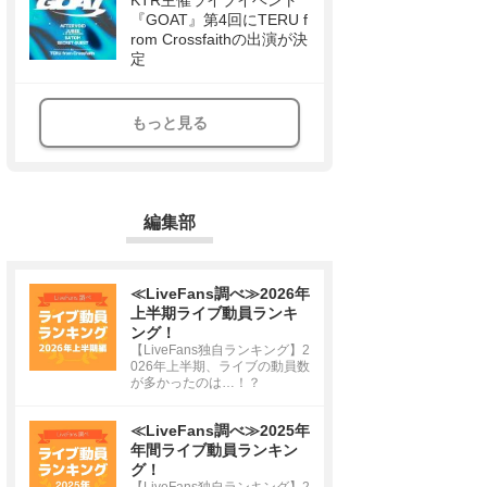
KTR主催ライブイベント
『GOAT』第4回にTERU f
rom Crossfaithの出演が決
定
もっと見る
編集部
≪LiveFans調べ≫2026年
上半期ライブ動員ランキ
ング！
【LiveFans独自ランキング】2
026年上半期、ライブの動員数
が多かったのは…！？
≪LiveFans調べ≫2025年
年間ライブ動員ランキン
グ！
【LiveFans独自ランキング】2