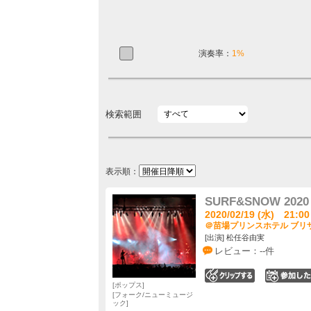
演奏率：
1%
検索範囲
表示順：
SURF&SNOW 2020 i
2020/02/19 (水) 21:00
＠苗場プリンスホテル ブリザ
[出演] 松任谷由実
レビュー：--件
0
ポップス
フォーク/ニューミュージ
ック