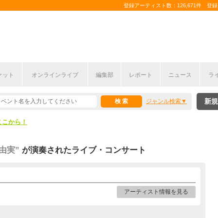
登録アーティスト数：126,671件 登録コ
ケット
オンラインライブ
編集部
レポート
ニュース
ラ
ここから！
新規
ジャンル検索
上半期編発表！
ここから！
上半期編発表！
谷由実”
が演奏されたライブ・コンサート
アーティスト情報を見る