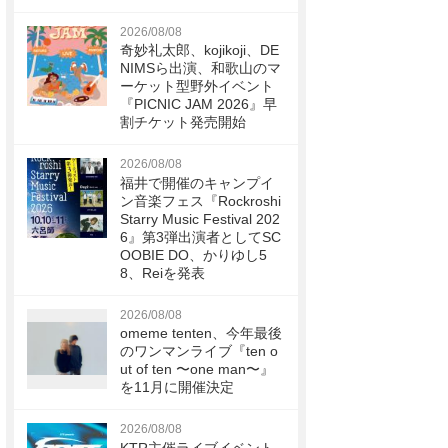
2026/08/08
奇妙礼太郎、kojikoji、DE
NIMSら出演、和歌山のマ
ーケット型野外イベント
『PICNIC JAM 2026』早
割チケット発売開始
2026/08/08
福井で開催のキャンプイ
ン音楽フェス『Rockroshi
Starry Music Festival 202
6』第3弾出演者としてSC
OOBIE DO、かりゆし5
8、Reiを発表
2026/08/08
omeme tenten、今年最後
のワンマンライブ『ten o
ut of ten 〜one man〜』
を11月に開催決定
2026/08/08