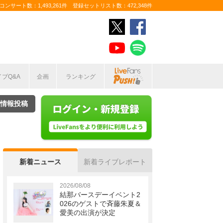
ンサート数：1,493,261件 登録セットリスト数：472,348件
イブQ&A
企画
ランキング
情報投稿
新着ニュース
新着ライブレポート
2026/08/08
結那バースデーイベント2
026のゲストで斉藤朱夏＆
愛美の出演が決定