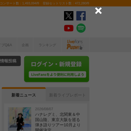
ンサート数：1,493,094件 登録セットリスト数：472,280件
イブQ&A
企画
ランキング
情報投稿
新着ニュース
新着ライブレポート
2026/08/07
ハナレグミ、北関東＆中
国山陰、東京大阪を巡る
弾き語りツアー10月より
開催決定