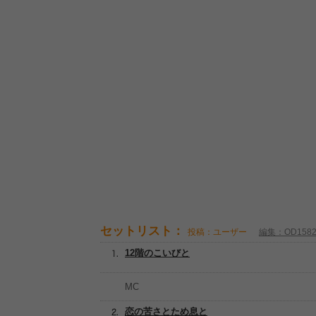
セットリスト：
投稿：ユーザー
編集：OD158
12階のこいびと
MC
恋の苦さとため息と