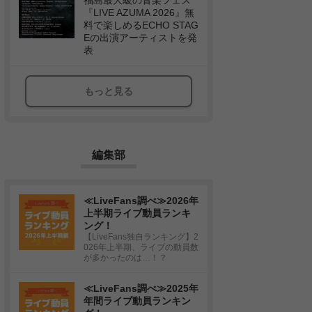
福島最大級の音楽フェス
『LIVE AZUMA 2026』無
料で楽しめるECHO STAG
Eの出演アーティストを発
表
もっと見る
編集部
≪LiveFans調べ≫2026年
上半期ライブ動員ランキ
ング！
【LiveFans独自ランキング】2
026年上半期、ライブの動員数
が多かったのは…！？
≪LiveFans調べ≫2025年
年間ライブ動員ランキン