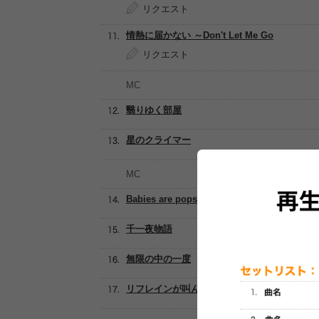
リクエスト
情熱に届かない ～Don't Let Me Go
リクエスト
MC
翳りゆく部屋
星のクライマー
MC
Babies are popstars
千一夜物語
無限の中の一度
リフレインが叫んでる