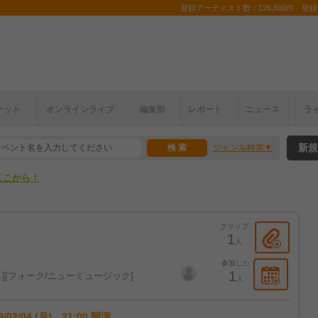
登録アーティスト数：126,660件 登録コ
ケット
オンラインライブ
編集部
レポート
ニュース
ラ
ここから！
新規
ジャンル検索
上半期編発表！
ここから！
上半期編発表！
クリップ
1
人
参加した
1
ス
フォーク/ニューミュージック
人
9/02/04 (月) 21:00 開演