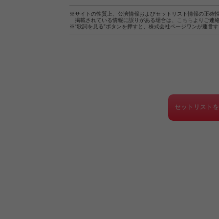
※サイトの性質上、公演情報およびセットリスト情報の正確
掲載されている情報に誤りがある場合は、
こちら
よりご連
※“歌詞を見る”ボタンを押すと、株式会社ページワンが運営
セットリスト