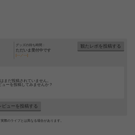
グッズの待ち時間：
観たレポを投稿する
ただいま受付中です
[---／---]
はまだ投稿されていません。
ビューを投稿してみませんか？
レビューを投稿する
、実際のライブとは異なる場合があります。