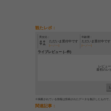
観たレポ：
男女比：
年齢層：
ただいま受付中です
ただいま受付中です
[---／---]
[---／---]
ライブレビュー (--件)
レビュー
最初のレ
※掲載されている情報は投稿されたデータを集計したもので
関連記事：