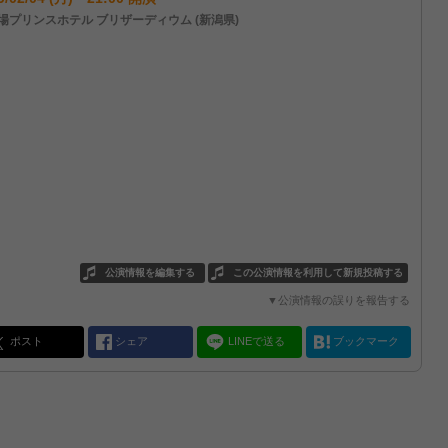
場プリンスホテル ブリザーディウム (新潟県)
公演情報を編集する
この公演情報を利用して新規投稿する
▼公演情報の誤りを報告する
ポスト
シェア
LINEで送る
ブックマーク