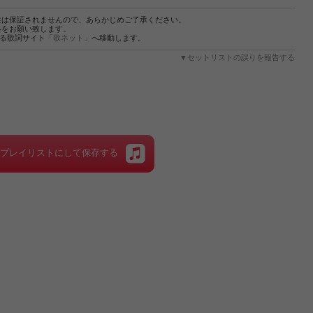
性は保証されませんので、あらかじめご了承ください。
絡をお願い致します。
する歌詞サイト「
歌ネット
」へ移動します。
▼セットリストの誤りを報告する
をプレイリストにして保存する