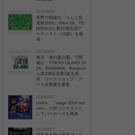
2026/08/07
長野で開催の『りんご音
楽祭2026』Olive Oil、TE
NDOUJIら第11弾出演ア
ーティスト（16組）を発
表
2026/08/07
東京「海の森公園」で開
催の『TOKYO ISLAND 20
26』BIGMAMA、flumpool
ら第3弾出演者7組を発
表 ワークショップ・ア
ート出展者を募集
2026/08/07
chef’s、『utage 2026 aut
umn』の対バンゲストと
してパーカーズを発表
2026/08/07