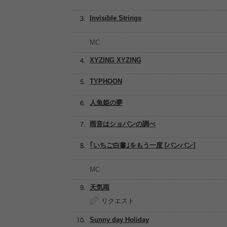
Invisible Strings
MC
XYZING XYZING
TYPHOON
人魚姫の夢
雨音はショパンの調べ
｢いちご白書｣をもう一度 [バンバン]
MC
天気雨
リクエスト
Sunny day Holiday