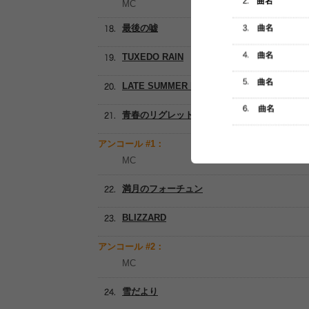
MC
最後の嘘
TUXEDO RAIN
LATE SUMMER LAKE
青春のリグレット
アンコール #1：
MC
満月のフォーチュン
BLIZZARD
アンコール #2：
MC
雪だより