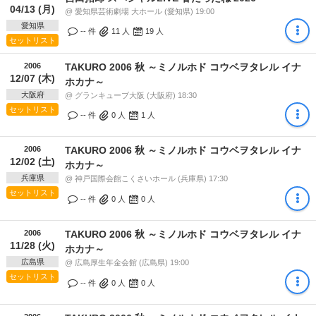
04/13 (月)
@ 愛知県芸術劇場 大ホール (愛知県) 19:00
愛知県
-- 件
11
人
19
人
セットリスト
2006
TAKURO 2006 秋 ～ミノルホド コウベヲタレル イナ
12/07 (木)
ホカナ～
大阪府
@ グランキューブ大阪 (大阪府) 18:30
セットリスト
-- 件
0
人
1
人
2006
TAKURO 2006 秋 ～ミノルホド コウベヲタレル イナ
12/02 (土)
ホカナ～
兵庫県
@ 神戸国際会館こくさいホール (兵庫県) 17:30
セットリスト
-- 件
0
人
0
人
2006
TAKURO 2006 秋 ～ミノルホド コウベヲタレル イナ
11/28 (火)
ホカナ～
広島県
@ 広島厚生年金会館 (広島県) 19:00
セットリスト
-- 件
0
人
0
人