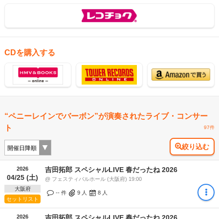
CDを購入する
“ペニーレインでバーボン”が演奏されたライブ・コンサー
ト
97件
絞り込む
2026
吉田拓郎 スペシャルLIVE 春だったね 2026
04/25 (土)
@ フェスティバルホール (大阪府) 19:00
大阪府
-- 件
9
人
8
人
セットリスト
2026
吉田拓郎 スペシャルLIVE 春だったね 2026