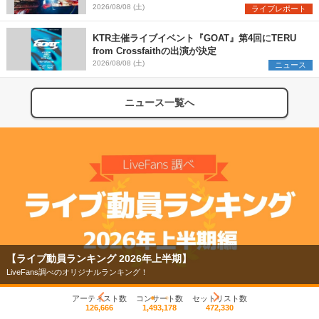
た、ツアーファイナル武道館公演レポート
2026/08/08 (土)
ライブレポート
KTR主催ライブイベント『GOAT』第4回にTERU
from Crossfaithの出演が決定
2026/08/08 (土)
ニュース
ニュース一覧へ
【ライブ動員ランキング 2026年上半期】
LiveFans調べのオリジナルランキング！
アーティスト数
コンサート数
セットリスト数
126,666
1,493,178
472,330