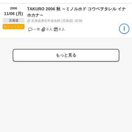
2006
TAKURO 2006 秋 ～ミノルホド コウベヲタレル イナ
11/06 (月)
ホカナ～
北海道
@ 北海道厚生年金会館 (北海道) 18:30
セットリスト
-- 件
0
人
0
人
もっと見る