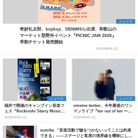
ニュース
奇妙礼太郎、kojikoji、DENIMSら出演、和歌山の
マーケット型野外イベント『PICNIC JAM 2026』
早割チケット発売開始
2026/08/08 (土)
ニュース
ニュース
福井で開催のキャンプイン音楽フ
omeme tenten、今年最後のワン
ェス『Rockroshi Starry Music
マンライブ『ten out of ten 〜
Festival 2026』第3弾出演者とし
one man〜』を11月に開催決定
2026/08/08 (土)
2026/08/08 (土)
てSCOOBIE DO、かりゆし58、
Reiを発表
sumika 「音楽活動で嘘をつかないってことは約束
できる」――ステージと客席の境界線を曖昧にし