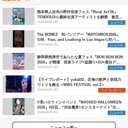
熊本県人吉市の野外音楽フェス『Rural Act'26』
TENDOUJIら最終出演アーティストを解禁 被災地
支援プロジェクトの始動も発表
2026/08/06 (木)
ニュース
The BONEZ 対バンツアー『MATCHBOX2026』
SiM、Fear, and Loathing in Las Vegasら対バン
アーティストを一斉解禁
2026/08/06 (木)
ニュース
静岡県焼津市であらたな夏フェス『BON BON BON
2026』が開催 音楽ライブ×盆踊り×DJ×屋台グル
メ×ランタンナイトで彩る2日間
2026/08/05 (水)
ニュース
【ライブレポート】yukaDD、圧巻の歌声と表現力
でトリを飾る＜WWS FESTIVAL vol.2＞
2026/08/05 (水)
ライブレポート
V系ハロウィンイベント『MASKED HALLOWEEN
2026』4日目、“渋谷魔界†モンスターナイト”出演6
組を発表
2026/08/05 (水)
ニュース
ニュース一覧へ