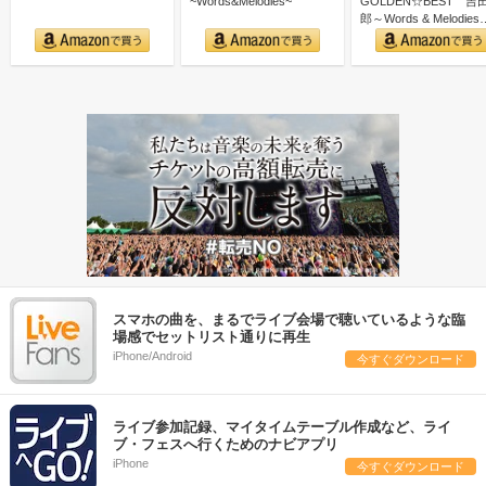
~Words&Melodies~
GOLDEN☆BEST 吉
郎～Words & Melodies
スマホの曲を、まるでライブ会場で聴いているような臨
場感でセットリスト通りに再生
iPhone/Android
今すぐダウンロード
ライブ参加記録、マイタイムテーブル作成など、ライ
ブ・フェスへ行くためのナビアプリ
iPhone
今すぐダウンロード