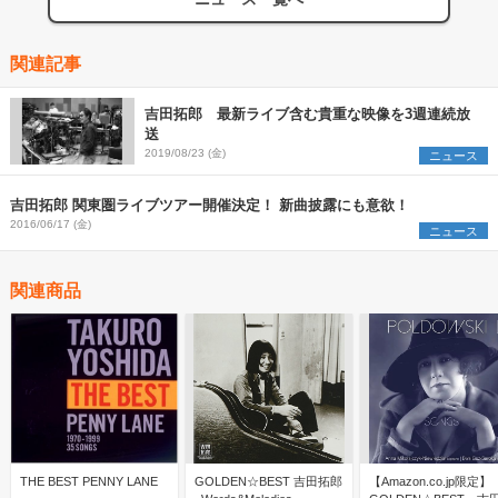
関連記事
吉田拓郎 最新ライブ含む貴重な映像を3週連続放
送
2019/08/23 (金)
ニュース
吉田拓郎 関東圏ライブツアー開催決定！ 新曲披露にも意欲！
2016/06/17 (金)
ニュース
関連商品
THE BEST PENNY LANE
GOLDEN☆BEST 吉田拓郎
【Amazon.co.jp限定】