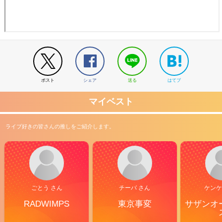
ポスト
シェア
送る
はてブ
マイベスト
ライブ好きの皆さんの推しをご紹介します。
ごとう さん
チーバ さん
ケンケ
RADWIMPS
東京事変
サザンオ