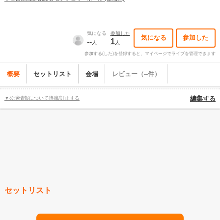
気になる
参加した
気になる
参加した
--
1
人
人
参加する(した)を登録すると、マイページでライブを管理できます
概要
セットリスト
会場
レビュー（--件）
▼公演情報について指摘/訂正する
編集する
セットリスト