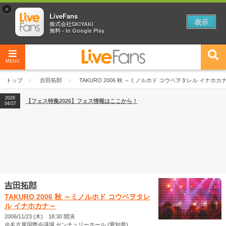
×
LiveFans
表示
株式会社SKIYAKI
無料 - In Google Play
MENU
2026
【フェス特集2026】フェス情報はここから！
04/27
トップ
吉田拓郎
TAKURO 2006 秋 ～ミノルホド コウベヲタレル イナホカ
2026
【ライブ動員ランキング】2026年上半期編発表！
07/28
2026
【フェス特集2026】フェス情報はここから！
04/27
2026
【ライブ動員ランキング】2026年上半期編発表！
07/28
吉田拓郎
TAKURO 2006 秋 ～ミノルホド コウベヲタレ
ル イナホカナ～
2006/11/23 (木) 18:30 開演
＠名古屋国際会議場 センチュリーホール (愛知県)