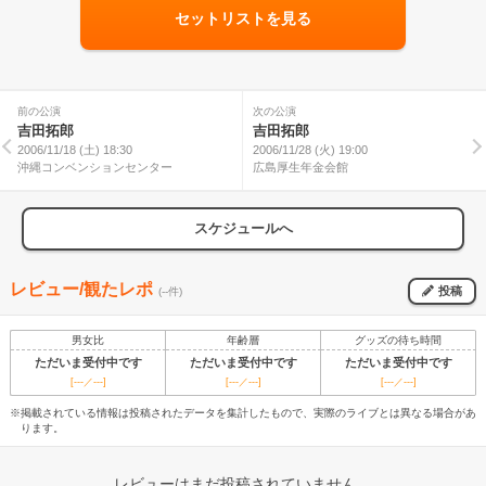
セットリストを見る
前の公演
次の公演
吉田拓郎
吉田拓郎
2006/11/18 (土) 18:30
2006/11/28 (火) 19:00
沖縄コンベンションセンター
広島厚生年金会館
スケジュールへ
レビュー/観たレポ
投稿
(--件)
男女比
年齢層
グッズの待ち時間
ただいま受付中です
ただいま受付中です
ただいま受付中です
[---／---]
[---／---]
[---／---]
※掲載されている情報は投稿されたデータを集計したもので、実際のライブとは異なる場合があ
ります。
レビューはまだ投稿されていません。