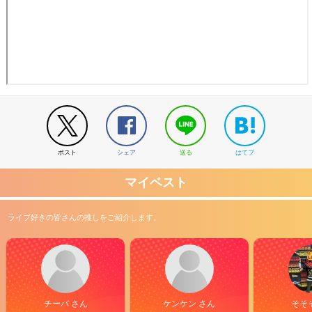
ポスト
シェア
送る
はてブ
マイベスト
ライブ好きの皆さんの推しをご紹介します。
チーバ さん
ケンケン さん
そそ