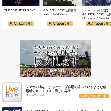
THE BEST PENNY LANE
GOLDEN☆BEST 吉田拓郎
【Amazon.co.jp限定】
~Words&Melodies~
GOLDEN☆BEST 吉
郎～Words & Melodies
スマホの曲を、まるでライブ会場で聴いているような臨
場感でセットリスト通りに再生
iPhone/Android
今すぐダウンロード