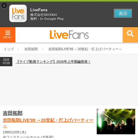
×
LiveFans
表示
株式会社SKIYAKI
無料 - In Google Play
2026
【フェス特集2026】フェス情報はここから！
04/27
MENU
2026
【ライブ動員ランキング】2026年上半期編発表！
07/28
トップ
吉田拓郎
吉田拓郎LIVE'99 ～20世紀・打上げパーティー～
2026
【フェス特集2026】フェス情報はここから！
04/27
2026
【ライブ動員ランキング】2026年上半期編発表！
07/28
吉田拓郎
吉田拓郎LIVE'99 ～20世紀・打上げパーティー
～
1999/12/09 (木)
＠フェスティバルホール (大阪府)