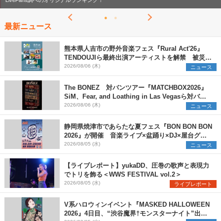
LiveFans調べのオリジナルランキング！
最新ニュース
熊本県人吉市の野外音楽フェス『Rural Act'26』
TENDOUJIら最終出演アーティストを解禁 被災地
支援プロジェクトの始動も発表
2026/08/06 (木)
ニュース
The BONEZ 対バンツアー『MATCHBOX2026』
SiM、Fear, and Loathing in Las Vegasら対バン
アーティストを一斉解禁
2026/08/06 (木)
ニュース
静岡県焼津市であらたな夏フェス『BON BON BON
2026』が開催 音楽ライブ×盆踊り×DJ×屋台グル
メ×ランタンナイトで彩る2日間
2026/08/05 (水)
ニュース
【ライブレポート】yukaDD、圧巻の歌声と表現力
でトリを飾る＜WWS FESTIVAL vol.2＞
2026/08/05 (水)
ライブレポート
V系ハロウィンイベント『MASKED HALLOWEEN
2026』4日目、“渋谷魔界†モンスターナイト”出演6