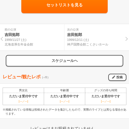
セットリストを見る
前の公演
次の公演
吉田拓郎
吉田拓郎
1999/11/27 (土)
1999/12/11 (土)
北海道厚生年金会館
神戸国際会館こくさいホール
スケジュールへ
レビュー/観たレポ
投稿
(--件)
男女比
年齢層
グッズの待ち時間
ただいま受付中です
ただいま受付中です
ただいま受付中です
[---／---]
[---／---]
[---／---]
※掲載されている情報は投稿されたデータを集計したもので、実際のライブとは異なる場合があ
ります。
レビューはまだ投稿されていません。