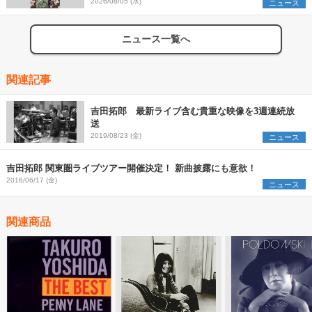
組を発表
2026/08/05 (水)
ニュース
ニュース一覧へ
関連記事
吉田拓郎 最新ライブ含む貴重な映像を3週連続放
送
2019/08/23 (金)
ニュース
吉田拓郎 関東圏ライブツアー開催決定！ 新曲披露にも意欲！
2016/06/17 (金)
ニュース
関連商品