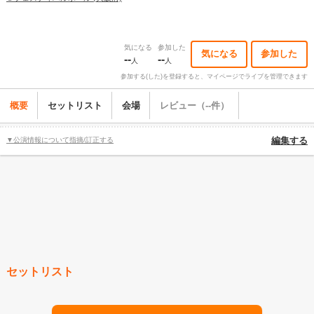
気になる
参加した
気になる
参加した
--
--
人
人
参加する(した)を登録すると、マイページでライブを管理できます
概要
セットリスト
会場
レビュー（--件）
▼公演情報について指摘/訂正する
編集する
セットリスト