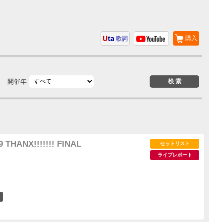
購入
歌詞
開催年
 THANX!!!!!!! FINAL
セットリスト
ライブレポート
10