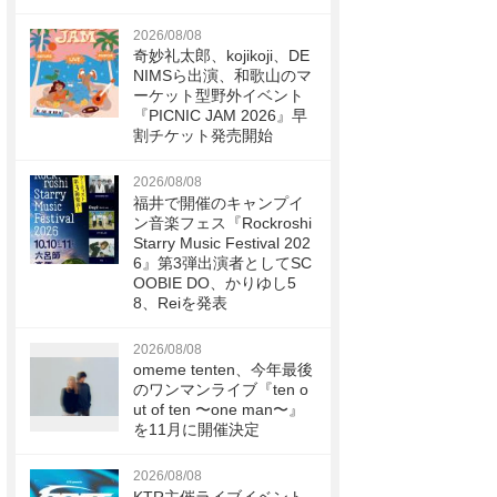
2026/08/08
奇妙礼太郎、kojikoji、DE
NIMSら出演、和歌山のマ
ーケット型野外イベント
『PICNIC JAM 2026』早
割チケット発売開始
2026/08/08
福井で開催のキャンプイ
ン音楽フェス『Rockroshi
Starry Music Festival 202
6』第3弾出演者としてSC
OOBIE DO、かりゆし5
8、Reiを発表
2026/08/08
omeme tenten、今年最後
のワンマンライブ『ten o
ut of ten 〜one man〜』
を11月に開催決定
2026/08/08