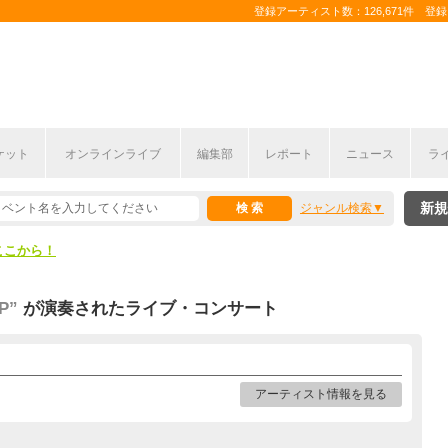
登録アーティスト数：126,671件 登録コ
ケット
オンラインライブ
編集部
レポート
ニュース
ラ
ここから！
新規
ジャンル検索
上半期編発表！
ここから！
上半期編発表！
P”
が演奏されたライブ・コンサート
アーティスト情報を見る