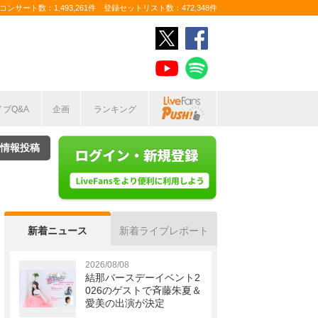
ンサート数：1,493,261件 登録セットリスト数：472,348件
イブQ&A
企画
ランキング
情報投稿
新着ニュース
新着ライブレポート
2026/08/08
結那バースデーイベント2
026のゲストで斉藤朱夏＆
愛美の出演が決定