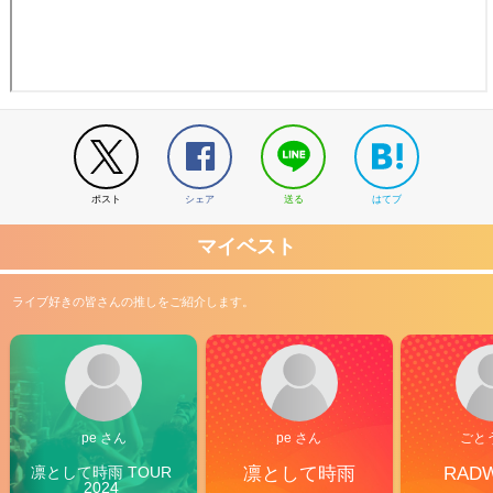
ポスト
シェア
送る
はてブ
マイベスト
ライブ好きの皆さんの推しをご紹介します。
pe さん
pe さん
ごと
凛として時雨 TOUR 
凛として時雨
RAD
2024 