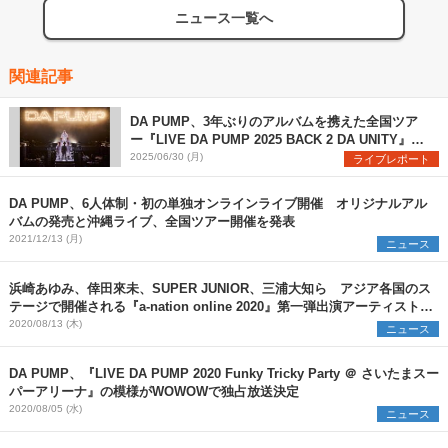
ニュース一覧へ
関連記事
DA PUMP、3年ぶりのアルバムを携えた全国ツア
ー『LIVE DA PUMP 2025 BACK 2 DA UNITY』が
開幕
2025/06/30 (月)
ライブレポート
DA PUMP、6人体制・初の単独オンラインライブ開催 オリジナルアル
バムの発売と沖縄ライブ、全国ツアー開催を発表
2021/12/13 (月)
ニュース
浜崎あゆみ、倖田來未、SUPER JUNIOR、三浦大知ら アジア各国のス
テージで開催される『a-nation online 2020』第一弾出演アーティストを
発表
2020/08/13 (木)
ニュース
DA PUMP、『LIVE DA PUMP 2020 Funky Tricky Party ＠ さいたまスー
パーアリーナ』の模様がWOWOWで独占放送決定
2020/08/05 (水)
ニュース