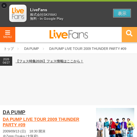
×
LiveFans
表示
株式会社SKIYAKI
無料 - In Google Play
MENU
2026
【フェス特集2026】フェス情報はここから！
04/27
トップ
DA PUMP
DA PUMP LIVE TOUR 2009 THUNDER PARTY #09
2026
【ライブ動員ランキング】2026年上半期編発表！
07/28
2026
【フェス特集2026】フェス情報はここから！
04/27
2026
【ライブ動員ランキング】2026年上半期編発表！
07/28
DA PUMP
DA PUMP LIVE TOUR 2009 THUNDER
PARTY #09
2009/09/13 (日) 18:30 開演
＠Zepp Osaka (大阪府)