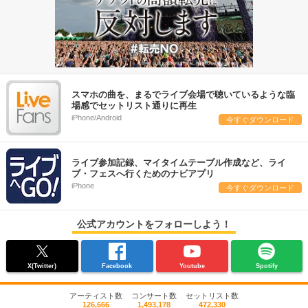
スマホの曲を、まるでライブ会場で聴いているような臨
場感でセットリスト通りに再生
iPhone/Android
今すぐダウンロード
ライブ参加記録、マイタイムテーブル作成など、ライ
ブ・フェスへ行くためのナビアプリ
iPhone
今すぐダウンロード
公式アカウントをフォローしよう！
X(Twitter)
Facebook
Youtube
Spotify
アーティスト数
コンサート数
セットリスト数
126,666
1,493,178
472,330