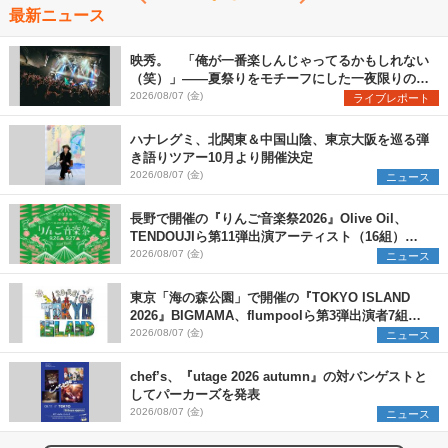
最新ニュース
映秀。 「俺が一番楽しんじゃってるかもしれない
（笑）」――夏祭りをモチーフにした一夜限りのス
ペシャルライブ『色祭』レポート
2026/08/07 (金)
ライブレポート
ハナレグミ、北関東＆中国山陰、東京大阪を巡る弾
き語りツアー10月より開催決定
2026/08/07 (金)
ニュース
長野で開催の『りんご音楽祭2026』Olive Oil、
TENDOUJIら第11弾出演アーティスト（16組）を
発表
2026/08/07 (金)
ニュース
東京「海の森公園」で開催の『TOKYO ISLAND
2026』BIGMAMA、flumpoolら第3弾出演者7組を
発表 ワークショップ・アート出展者を募集
2026/08/07 (金)
ニュース
chef’s、『utage 2026 autumn』の対バンゲストと
してパーカーズを発表
2026/08/07 (金)
ニュース