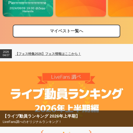
Pierrrrrrrrrrrrrrrrrrrre 
Vibes
2024/08/09 19:00 @Zepp 
Haneda
マイベスト一覧へ
2026
【フェス特集2026】フェス情報はここから！
04/27
2026
【ライブ動員ランキング】2026年上半期編発表！
07/28
2026
【フェス特集2026】フェス情報はここから！
04/27
2026
【ライブ動員ランキング】2026年上半期編発表！
07/28
グ 2026年上半期】
【フェス特集2026】
ナルランキング！
今年もフェスの季節がや