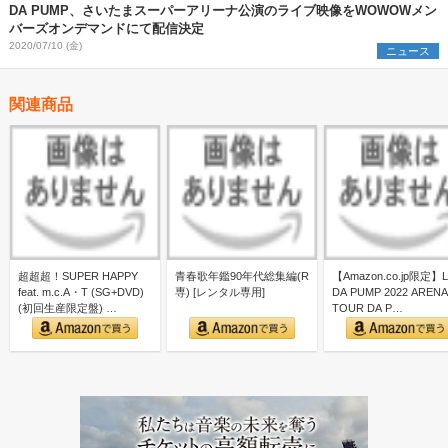
DA PUMP、さいたまスーパーアリーナ公演のライブ映像をWOWOWメン
バーズオンデマンドにて配信決定
2020/07/10 (金)
ニュース
関連商品
超超超！SUPER HAPPY
青春歌年鑑90年代総集編(R
【Amazon.co.jp限定】L
feat. m.c.A・T (SG+DVD)
専) [レンタル専用]
DA PUMP 2022 ARENA
(初回生産限定盤) …
TOUR DA P…