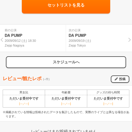
セットリストを見る
前の公演
次の公演
DA PUMP
DA PUMP
2009/09/12 (土) 18:30
2009/09/19 (土)
Zepp Nagoya
Zepp Tokyo
スケジュールへ
レビュー/観たレポ
投稿
(--件)
男女比
年齢層
グッズの待ち時間
ただいま受付中です
ただいま受付中です
ただいま受付中です
[---／---]
[---／---]
[---／---]
※掲載されている情報は投稿されたデータを集計したもので、実際のライブとは異なる場合があ
ります。
レビューはまだ投稿されていません。