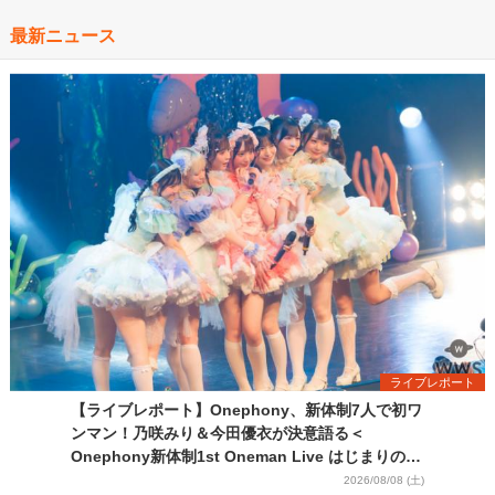
最新ニュース
ライブレポート
【ライブレポート】Onephony、新体制7人で初ワ
ンマン！乃咲みり＆今田優衣が決意語る＜
Onephony新体制1st Oneman Live はじまりの夏
＞
2026/08/08 (土)