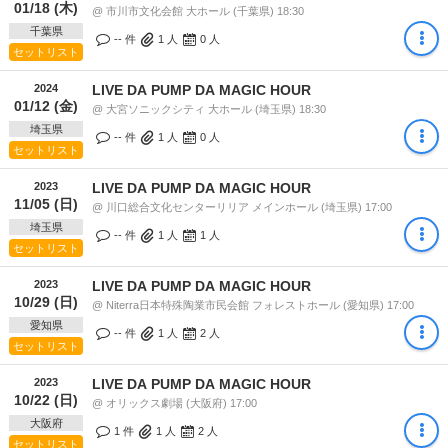
01/18 (木)
@ 市川市文化会館 大ホール (千葉県) 18:30
千葉県
-- 件
1
人
0
人
セットリスト
2024
LIVE DA PUMP DA MAGIC HOUR
01/12 (金)
@ 大宮ソニックシティ 大ホール (埼玉県) 18:30
埼玉県
-- 件
1
人
0
人
セットリスト
2023
LIVE DA PUMP DA MAGIC HOUR
11/05 (日)
@ 川口総合文化センターリリア メインホール (埼玉県) 17:00
埼玉県
-- 件
1
人
1
人
セットリスト
2023
LIVE DA PUMP DA MAGIC HOUR
10/29 (日)
@ Niterra日本特殊陶業市民会館 フォレストホール (愛知県) 17:00
愛知県
-- 件
1
人
2
人
セットリスト
2023
LIVE DA PUMP DA MAGIC HOUR
10/22 (日)
@ オリックス劇場 (大阪府) 17:00
大阪府
1 件
1
人
2
人
セットリスト