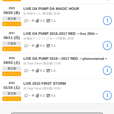
2023
LIVE DA PUMP DA MAGIC HOUR
09/20 (水)
@ NHKホール (東京都) 18:30
東京都
-- 件
3
人
2
人
セットリスト
2017
LIVE DA PUMP 2016-2017 RED ～live 20th～
06/11 (日)
@ 舞浜アンフィシアター (千葉県) 18:00
千葉県
-- 件
0
人
3
人
セットリスト
2016
LIVE DA PUMP 2016～2017 RED ～phenomenal～
09/03 (土)
@ Zepp Tokyo (東京都) 17:00
東京都
-- 件
0
人
2
人
セットリスト
2010
LIVE 2010 FIRST STORM
01/16 (土)
@ Zepp Tokyo (東京都) 18:30
東京都
-- 件
0
人
0
人
セットリスト