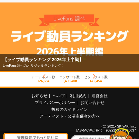
【ライブ動員ランキング 2026年上半期】
LiveFans調べのオリジナルランキング！
アーティスト数
コンサート数
セットリスト数
126,684
1,493,408
472,454
お知らせ
｜
ヘルプ
｜
利用規約
｜
運営会社
プライバシーポリシー
｜
お問い合わせ
投稿のガイドライン
アーティスト・公演主催者の方へ
(C) 2021- SKIYAKI Inc.
JASRAC許諾番号：9022255001Y45037