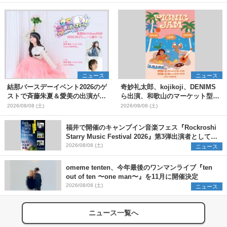
ニュース
ニュース
結那バースデーイベント2026のゲ
奇妙礼太郎、kojikoji、DENIMS
ストで斉藤朱夏＆愛美の出演が決
ら出演、和歌山のマーケット型野
定
外イベント『PICNIC JAM
2026/08/08 (土)
2026/08/08 (土)
2026』早割チケット発売開始
福井で開催のキャンプイン音楽フェス『Rockroshi
Starry Music Festival 2026』第3弾出演者として
SCOOBIE DO、かりゆし58、Reiを発表
2026/08/08 (土)
ニュース
omeme tenten、今年最後のワンマンライブ『ten
out of ten 〜one man〜』を11月に開催決定
2026/08/08 (土)
ニュース
ニュース一覧へ