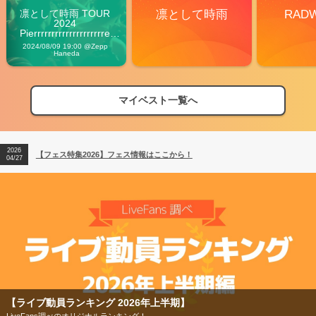
凛として時雨 TOUR 
凛として時雨
RAD
2024 
Pierrrrrrrrrrrrrrrrrrrre 
Vibes
2024/08/09 19:00 @Zepp 
Haneda
マイベスト一覧へ
2026
【フェス特集2026】フェス情報はここから！
04/27
2026
【ライブ動員ランキング】2026年上半期編発表！
07/28
2026
【フェス特集2026】フェス情報はここから！
04/27
2026
【ライブ動員ランキング】2026年上半期編発表！
07/28
【フェス特集2026】