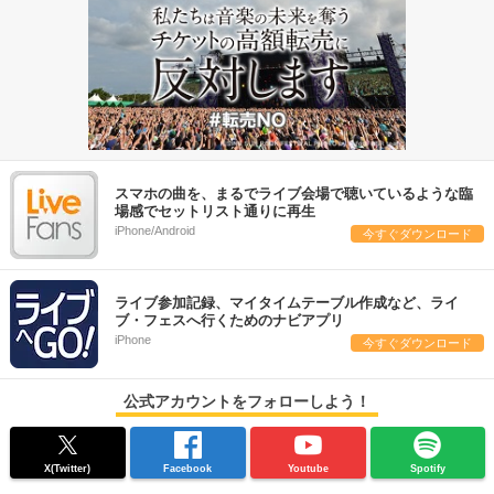
スマホの曲を、まるでライブ会場で聴いているような臨
場感でセットリスト通りに再生
iPhone/Android
今すぐダウンロード
ライブ参加記録、マイタイムテーブル作成など、ライ
ブ・フェスへ行くためのナビアプリ
iPhone
今すぐダウンロード
公式アカウントをフォローしよう！
X(Twitter)
Facebook
Youtube
Spotify