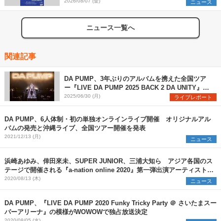
2026/08/07 (金)
ニュース
ニュース一覧へ
関連記事
DA PUMP、3年ぶりのアルバムを携えた全国ツア
ー『LIVE DA PUMP 2025 BACK 2 DA UNITY』が
開幕
2025/06/30 (月)
ライブレポート
DA PUMP、6人体制・初の単独オンラインライブ開催 オリジナルアル
バムの発売と沖縄ライブ、全国ツアー開催を発表
2021/12/13 (月)
ニュース
浜崎あゆみ、倖田來未、SUPER JUNIOR、三浦大知ら アジア各国のス
テージで開催される『a-nation online 2020』第一弾出演アーティストを
発表
2020/08/13 (木)
ニュース
DA PUMP、『LIVE DA PUMP 2020 Funky Tricky Party ＠ さいたまスー
パーアリーナ』の模様がWOWOWで独占放送決定
2020/08/05 (水)