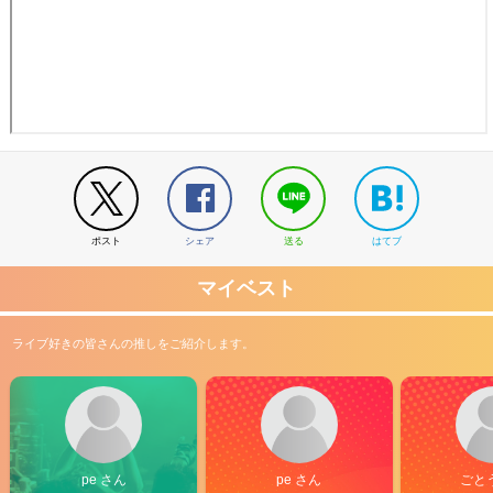
ポスト
シェア
送る
はてブ
マイベスト
ライブ好きの皆さんの推しをご紹介します。
pe さん
pe さん
ごと