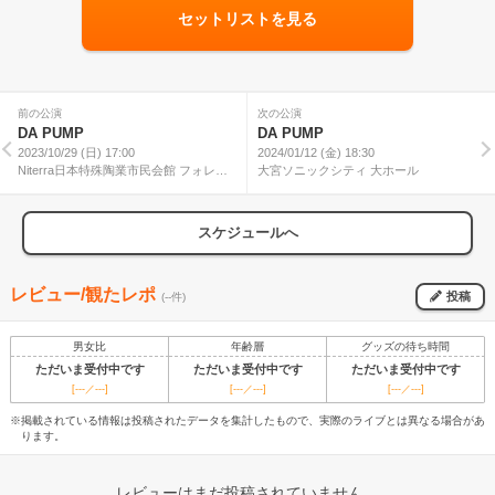
セットリストを見る
前の公演
次の公演
DA PUMP
DA PUMP
2023/10/29 (日) 17:00
2024/01/12 (金) 18:30
Niterra日本特殊陶業市民会館 フォレス
大宮ソニックシティ 大ホール
トホール
スケジュールへ
レビュー/観たレポ
投稿
(--件)
男女比
年齢層
グッズの待ち時間
ただいま受付中です
ただいま受付中です
ただいま受付中です
[---／---]
[---／---]
[---／---]
※掲載されている情報は投稿されたデータを集計したもので、実際のライブとは異なる場合があ
ります。
レビューはまだ投稿されていません。