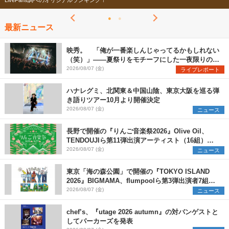
今年もフェスの季節がやってきた！
最新ニュース
映秀。 「俺が一番楽しんじゃってるかもしれない
（笑）」――夏祭りをモチーフにした一夜限りのス
ペシャルライブ『色祭』レポート
2026/08/07 (金)
ライブレポート
ハナレグミ、北関東＆中国山陰、東京大阪を巡る弾
き語りツアー10月より開催決定
2026/08/07 (金)
ニュース
長野で開催の『りんご音楽祭2026』Olive Oil、
TENDOUJIら第11弾出演アーティスト（16組）を
発表
2026/08/07 (金)
ニュース
東京「海の森公園」で開催の『TOKYO ISLAND
2026』BIGMAMA、flumpoolら第3弾出演者7組を
発表 ワークショップ・アート出展者を募集
2026/08/07 (金)
ニュース
chef’s、『utage 2026 autumn』の対バンゲストと
してパーカーズを発表