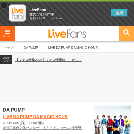
×
LiveFans
表示
株式会社SKIYAKI
無料 - In Google Play
MENU
2026
【フェス特集2026】フェス情報はここから！
04/27
トップ
DA PUMP
LIVE DA PUMP DA MAGIC HOUR
2026
【ライブ動員ランキング】2026年上半期編発表！
07/28
2026
【フェス特集2026】フェス情報はここから！
04/27
2026
【ライブ動員ランキング】2026年上半期編発表！
07/28
DA PUMP
LIVE DA PUMP DA MAGIC HOUR
2023/11/05 (日) 17:00 開演
＠川口総合文化センターリリア メインホール (埼玉県)