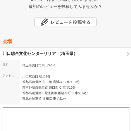
最初のレビューを投稿してみませんか？
会場
川口総合文化センターリリア （埼玉県）
住所
埼玉県川口市川口3-1-1
アクセス
川口駅西口 徒歩1分
首都高速道路 川口線 鹿浜橋IC 車で10分
東京外環自動車道 川口西IC 車で13分
首都高速道路 5号池袋線 板橋本町IC 車で14分
東北自動車道 浦和IC 車で21分