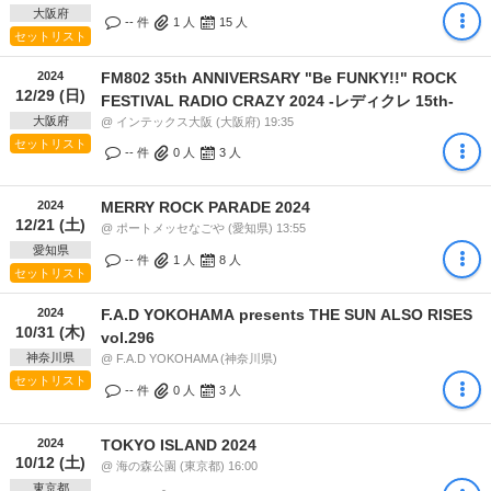
大阪府
-- 件
1
人
15
人
セットリスト
2024
FM802 35th ANNIVERSARY "Be FUNKY!!" ROCK
12/29 (日)
FESTIVAL RADIO CRAZY 2024 -レディクレ 15th-
大阪府
@ インテックス大阪 (大阪府) 19:35
セットリスト
-- 件
0
人
3
人
2024
MERRY ROCK PARADE 2024
12/21 (土)
@ ポートメッセなごや (愛知県) 13:55
愛知県
-- 件
1
人
8
人
セットリスト
2024
F.A.D YOKOHAMA presents THE SUN ALSO RISES
10/31 (木)
vol.296
神奈川県
@ F.A.D YOKOHAMA (神奈川県)
セットリスト
-- 件
0
人
3
人
2024
TOKYO ISLAND 2024
10/12 (土)
@ 海の森公園 (東京都) 16:00
東京都