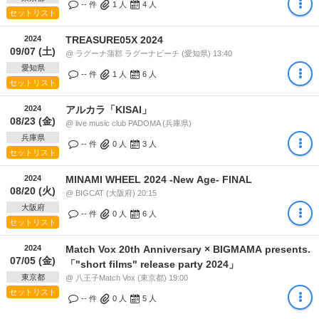
-- 件
1
人
4
人
セットリスト
2024
TREASURE05X 2024
09/07 (土)
@ ラグーナ蒲郡 ラグーナビーチ (愛知県) 13:40
愛知県
-- 件
1
人
6
人
セットリスト
2024
アルカラ「KISAI」
08/23 (金)
@ live music club PADOMA (兵庫県)
兵庫県
-- 件
0
人
3
人
セットリスト
2024
MINAMI WHEEL 2024 -New Age- FINAL
08/20 (火)
@ BIGCAT (大阪府) 20:15
大阪府
-- 件
0
人
6
人
セットリスト
2024
Match Vox 20th Anniversary × BIGMAMA presents.
07/05 (金)
「"short films" release party 2024」
東京都
@ 八王子Match Vox (東京都) 19:00
セットリスト
-- 件
0
人
5
人