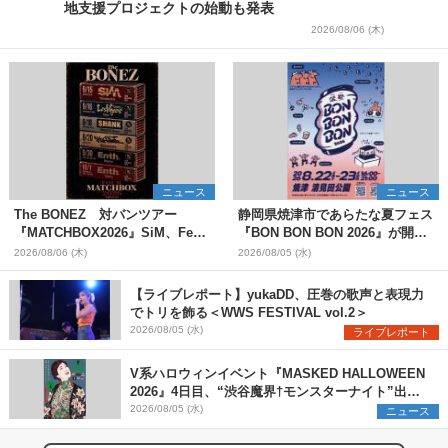
地支援プロジェクトの始動も発表
2026/08/06 (木)
ニュース
ニュース
The BONEZ 対バンツアー
静岡県焼津市であらたな夏フェス
『MATCHBOX2026』SiM、Fear,
『BON BON BON 2026』が開
and Loathing in Las Vegasら対
催 音楽ライブ×盆踊り×DJ×屋台
2026/08/06 (木)
2026/08/05 (水)
バンアーティストを一斉解禁
グルメ×ランタンナイトで彩る2日
間
【ライブレポート】yukaDD、圧巻の歌声と表現力
でトリを飾る＜WWS FESTIVAL vol.2＞
2026/08/05 (水)
ライブレポート
V系ハロウィンイベント『MASKED HALLOWEEN
2026』4日目、“渋谷魔界†モンスターナイト”出演6
組を発表
2026/08/05 (水)
ニュース