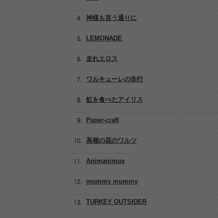
神様も言う通りに
LEMONADE
走れエロス
ワルキューレの非行
虹を食べたアイリス
Paper-craft
高嶺の花のワルツ
Animanimus
mummy mummy
TURKEY OUTSIDER