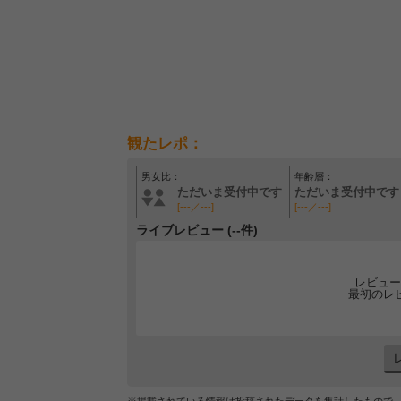
観たレポ：
男女比：
年齢層：
ただいま受付中です
ただいま受付中です
[---／---]
[---／---]
ライブレビュー (--件)
レビュー
最初のレ
※掲載されている情報は投稿されたデータを集計したもので