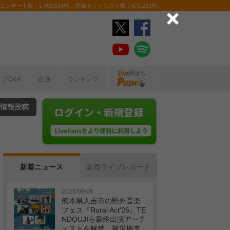
ンサート数：1,492,534件 登録セットリスト数：472,220件
イブQ&A
企画
ランキング
情報投稿
新着ニュース
新着ライブレポート
2026/08/06
熊本県人吉市の野外音楽
フェス『Rural Act'26』TE
NDOUJIら最終出演アーテ
ィストを解禁 被災地支