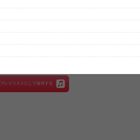
性は保証されませんので、あらかじめご了承ください。
絡をお願い致します。
する歌詞サイト「
歌ネット
」へ移動します。
▼セットリストの誤りを報告する
をプレイリストにして保存する