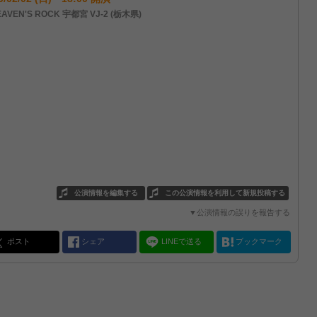
AVEN'S ROCK 宇都宮 VJ-2 (栃木県)
公演情報を編集する
この公演情報を利用して新規投稿する
▼公演情報の誤りを報告する
ポスト
シェア
LINEで送る
ブックマーク