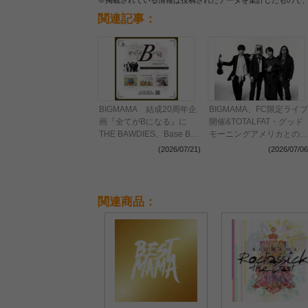
関連記事：
BIGMAMA 結成20周年企
BIGMAMA、FC限定ライブ
画『全てがBになる』に
開催&TOTALFAT・グッド
THE BAWDIES、Base Ball
モーニングアメリカとのス
Bear、BLUE ENCOUNTの
ペシャルスリーマンライブ
(2026/07/21)
(2026/07/06
出演が決定
を大阪で開催決定
関連商品：