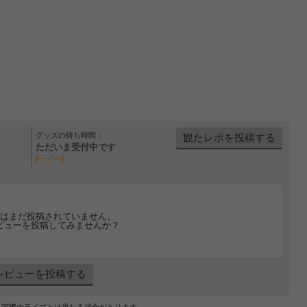
グッズの待ち時間：
観たレポを投稿する
ただいま受付中です
[---／---]
はまだ投稿されていません。
ビューを投稿してみませんか？
レビューを投稿する
、実際のライブとは異なる場合があります。