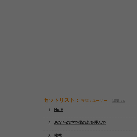
セットリスト：
投稿：ユーザー
編集：s
No.9
あなたの声で僕の名を呼んで
秘密