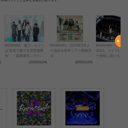
BIGMAMA 新コンセプト
BIGMAMA、2024年3月よ
BIGMAMA『RUSH B
は“音楽で奏でる空想遊園
り追試＆留年ツアー開催決
2023』ライブレポ
地”、「旋律迷宮」のリリ
定
ー挑戦し続けるバン
ースが決定 東名阪ツアー
意、新たなチャプタ
)
(2025/01/24)
(2023/11/24)
(2023
＆“母の日”ライブの開催も
んだ渾身の35分
発表に【コメントあり】