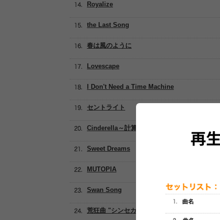
Royalize
the Last Song
春は風のように
Lovescape
I Don't Need a Time Machine
セントライト
Cinderella～計算高いシンデレラ～
Sweet Dreams
MUTOPIA
Swan Song
荒狂曲 "シンセカイ"