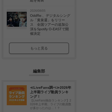
組を発表
2026/08/05
OddRe:、デジタルシング
ル「黄泉還」をリリー
ス 全国ツアーの追加公
演をSpotify O-EASTで開
催決定
もっと見る
編集部
≪LiveFans調べ≫2026年
上半期ライブ動員ランキ
ング！
【LiveFans独自ランキング】2
026年上半期、ライブの動員数
が多かったのは…！？