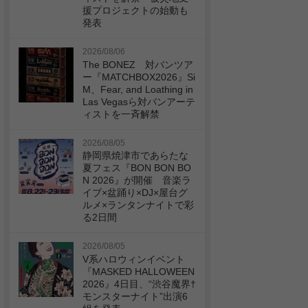
援プロジェクトの始動も
発表
2026/08/06
The BONEZ 対バンツア
ー『MATCHBOX2026』Si
M、Fear, and Loathing in
Las Vegasら対バンアーテ
ィストを一斉解禁
2026/08/05
静岡県焼津市であらたな
夏フェス『BON BON BO
N 2026』が開催 音楽ラ
イブ×盆踊り×DJ×屋台グ
ルメ×ランタンナイトで彩
る2日間
2026/08/05
V系ハロウィンイベント
『MASKED HALLOWEEN
2026』4日目、“渋谷魔界†
モンスターナイト”出演6