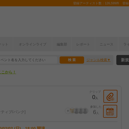
登録アーティスト数：126,599件 登録コ
ケット
オンラインライブ
編集部
レポート
ニュース
ラ
ここから！
新規
ジャンル検索
上半期編発表！
ここから！
上半期編発表！
クリップ
0
人
参加した
6
ティブ/パンク
人
0/02/02 (日) 18:00 開演