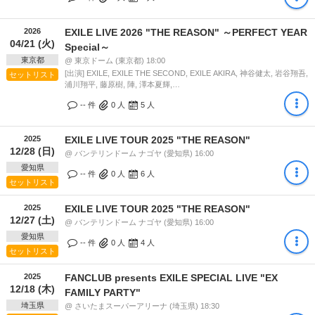
2026
EXILE LIVE 2026 "THE REASON" ～PERFECT YEAR
04/21 (火)
Special～
東京都
@ 東京ドーム (東京都) 18:00
[出演] EXILE, EXILE THE SECOND, EXILE AKIRA, 神谷健太, 岩谷翔吾,
セットリスト
浦川翔平, 藤原樹, 陣, 澤本夏輝,…
-- 件
0
人
5
人
2025
EXILE LIVE TOUR 2025 "THE REASON"
12/28 (日)
@ バンテリンドーム ナゴヤ (愛知県) 16:00
愛知県
-- 件
0
人
6
人
セットリスト
2025
EXILE LIVE TOUR 2025 "THE REASON"
12/27 (土)
@ バンテリンドーム ナゴヤ (愛知県) 16:00
愛知県
-- 件
0
人
4
人
セットリスト
2025
FANCLUB presents EXILE SPECIAL LIVE "EX
12/18 (木)
FAMILY PARTY"
埼玉県
@ さいたまスーパーアリーナ (埼玉県) 18:30