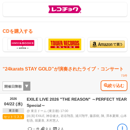
CDを購入する
“24karats STAY GOLD”が演奏されたライブ・コンサート
73件
絞り込む
2026
EXILE LIVE 2026 "THE REASON" ～PERFECT YEAR
04/22 (水)
Special～
東京都
@ 東京ドーム (東京都) 17:00
[出演] EXILE, 神谷健太, 岩谷翔吾, 浦川翔平, 藤原樹, 陣, 澤本夏輝, 山本
セットリスト
彰吾, 堀夏喜, 木村慧人
-- 件
0
人
2
人