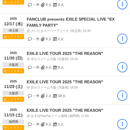
セットリスト
-- 件
0
人
2
人
2025
FANCLUB presents EXILE SPECIAL LIVE "EX
12/17 (水)
FAMILY PARTY"
埼玉県
@ さいたまスーパーアリーナ (埼玉県) 18:30
セットリスト
-- 件
0
人
2
人
2025
EXILE LIVE TOUR 2025 "THE REASON"
11/30 (日)
@ 京セラドーム大阪 (大阪府) 16:00
大阪府
-- 件
0
人
8
人
セットリスト
2025
EXILE LIVE TOUR 2025 "THE REASON"
11/29 (土)
@ 京セラドーム大阪 (大阪府) 16:00
大阪府
-- 件
2
人
10
人
セットリスト
2025
EXILE LIVE TOUR 2025 "THE REASON"
11/15 (土)
@ みずほPayPayドーム福岡 (福岡県) 17:00
福岡県
-- 件
0
人
1
人
セットリスト