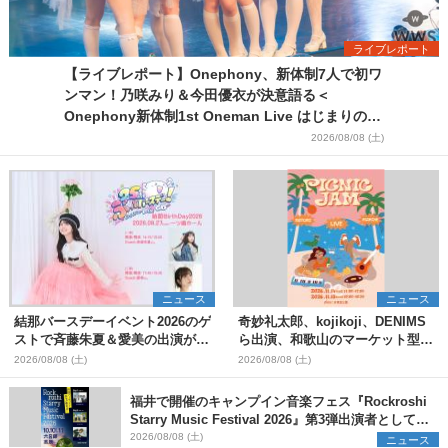
ライブレポート
【ライブレポート】Onephony、新体制7人で初ワ
ンマン！乃咲みり＆今田優衣が決意語る＜
Onephony新体制1st Oneman Live はじまりの夏
＞
2026/08/08 (土)
ニュース
ニュース
結那バースデーイベント2026のゲ
奇妙礼太郎、kojikoji、DENIMS
ストで斉藤朱夏＆愛美の出演が決
ら出演、和歌山のマーケット型野
定
外イベント『PICNIC JAM
2026/08/08 (土)
2026/08/08 (土)
2026』早割チケット発売開始
福井で開催のキャンプイン音楽フェス『Rockroshi
Starry Music Festival 2026』第3弾出演者として
SCOOBIE DO、かりゆし58、Reiを発表
2026/08/08 (土)
ニュース