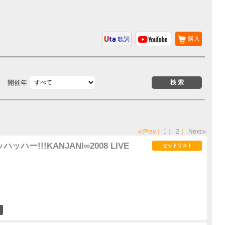
購入
歌詞
開催年
≪Prev
｜
1
｜
2
｜
Next≫
ッハー!!!KANJANI∞2008 LIVE
セットリスト
6