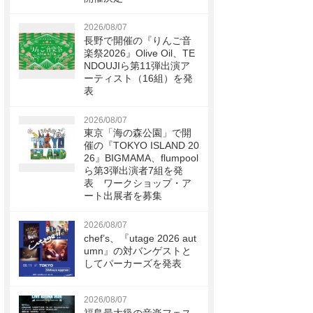
2026/08/07
長野で開催の『りんご音
楽祭2026』Olive Oil、TE
NDOUJIら第11弾出演ア
ーティスト（16組）を発
表
2026/08/07
東京「海の森公園」で開
催の『TOKYO ISLAND 20
26』BIGMAMA、flumpool
ら第3弾出演者7組を発
表 ワークショップ・ア
ート出展者を募集
2026/08/07
chef’s、『utage 2026 aut
umn』の対バンゲストと
してパーカーズを発表
2026/08/07