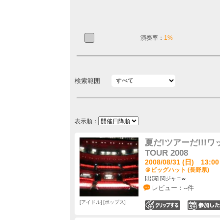
演奏率：
1%
検索範囲
表示順：
夏だ!ツアーだ!!!ワッハ
TOUR 2008
2008/08/31 (日) 13:00
＠ビッグハット (長野県)
[出演] 関ジャニ∞
レビュー：--件
アイドル
ポップス
0