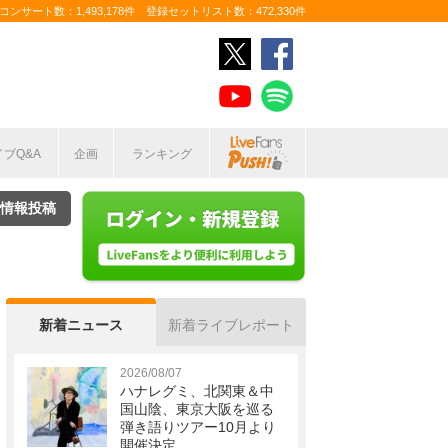
ンサート数：1,493,178件 登録セットリスト数：472,330件
イブQ&A
企画
ランキング
情報投稿
新着ニュース
新着ライブレポート
2026/08/07
ハナレグミ、北関東＆中
国山陰、東京大阪を巡る
弾き語りツアー10月より
開催決定