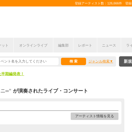
登録アーティスト数：126,666件 登録コ
ケット
オンラインライブ
編集部
レポート
ニュース
ラ
新規
ジャンル検索
ここから！
上半期編発表！
ここから！
ニ∞”
が演奏されたライブ・コンサート
上半期編発表！
アーティスト情報を見る