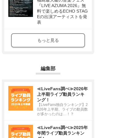
福島最大級の音楽フェス
『LIVE AZUMA 2026』無
料で楽しめるECHO STAG
Eの出演アーティストを発
表
もっと見る
編集部
≪LiveFans調べ≫2026年
上半期ライブ動員ランキ
ング！
【LiveFans独自ランキング】2
026年上半期、ライブの動員数
が多かったのは…！？
≪LiveFans調べ≫2025年
年間ライブ動員ランキン