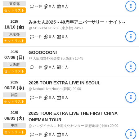
東京都
-- 件
0
人
0
人
セットリスト
2025
みさたん2025～40周年アニバーサリー・ナイト～
10/10 (金)
@ SHIBUYA DESEO (東京都) 24:50
東京都
-- 件
0
人
0
人
セットリスト
2025
GOOOOOON!
07/06 (日)
@ 大阪城野外音楽堂 (大阪府) 18:45
大阪府
-- 件
0
人
1
人
セットリスト
2025
2025 TOUR EXTRA LIVE IN SEOUL
06/18 (水)
@ Nodeul Live House (韓国) 20:00
韓国
-- 件
0
人
0
人
セットリスト
2025
2025 TOUR EXTRA LIVE THE FIRST CHINA
06/03 (火)
ONEMAN TOUR
中国
@ バンダイナムコ上海文化センター 夢想劇場 (中国) 20:00
セットリスト
-- 件
0
人
0
人