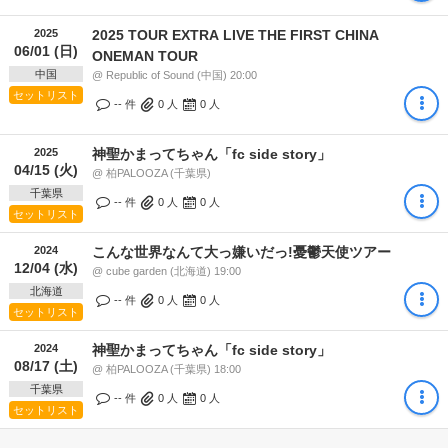
2025
2025 TOUR EXTRA LIVE THE FIRST CHINA
06/01 (日)
ONEMAN TOUR
中国
@ Republic of Sound (中国) 20:00
セットリスト
-- 件
0
人
0
人
2025
神聖かまってちゃん「fc side story」
04/15 (火)
@ 柏PALOOZA (千葉県)
千葉県
-- 件
0
人
0
人
セットリスト
2024
こんな世界なんて大っ嫌いだっ!憂鬱天使ツアー
12/04 (水)
@ cube garden (北海道) 19:00
北海道
-- 件
0
人
0
人
セットリスト
2024
神聖かまってちゃん「fc side story」
08/17 (土)
@ 柏PALOOZA (千葉県) 18:00
千葉県
-- 件
0
人
0
人
セットリスト