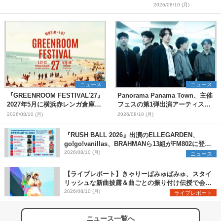
2026/08/10 (月)
ニュース
ニュース
『GREENROOM FESTIVAL'27』
Panorama Panama Town、主催
2027年5月に横浜赤レンガ倉庫、
フェスの第1弾出演アーティスト
神戸メリケンパークで開催決定
として愛はズボーン、夜の本気ダ
2026/08/10 (月)
2026/08/10 (月)
ンスらを発表 「plus∈you」の
MVも公開に
『RUSH BALL 2026』出演のELLEGARDEN、
go!go!vanillas、BRAHMANら13組がFM802に登
場、他出演アーティストの“渾身の1曲”をセレクト
2026/08/10 (月)
ニュース
【ライブレポート】きゃりーぱみゅぱみゅ、スタイ
リッシュな新曲披露＆曲ごとの振り付け伝授で会場
を盛り上げまくる！＜LuckyFes’26＞
2026/08/10 (月)
ライブレポート
ニュース一覧へ