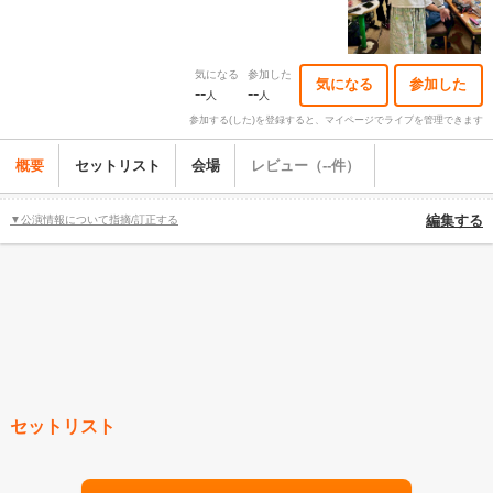
気になる
参加した
気になる
参加した
--
--
人
人
参加する(した)を登録すると、マイページでライブを管理できます
概要
セットリスト
会場
レビュー（--件）
▼公演情報について指摘/訂正する
編集する
セットリスト