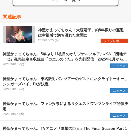
関連記事
神聖かまってちゃん・大森靖子、約8年振りの邂逅
は幸福感で満ち溢れた空間に
2025/06/25 (水)
ライブレポート
神聖かまってちゃん、5年ぶり11枚目のオリジナルフルアルバム『団地テ
ーゼ』発売決定＆収録曲「カエルのうた」を先行配信 2025年1月からワ
ンマンツアーも開催
2024/10/16 (水)
ニュース
神聖かまってちゃん 東名阪対バンツアーのゲストにネクライトーキー、
シンガーズハイ、I'sが決定
2024/03/15 (金)
ニュース
神聖かまってちゃん、ファン投票によるリクエストワンマンライブ開催決
定
2023/10/26 (木)
ニュース
神聖かまってちゃん、TVアニメ『進撃の巨人』The Final Season Part 1