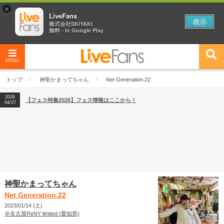
×
LiveFans
表示
株式会社SKIYAKI
無料 - In Google Play
MENU
2026
【フェス特集2026】フェス情報はここから！
04/27
トップ
神聖かまってちゃん
Net Generation.22
2026
【ライブ動員ランキング】2026年上半期編発表！
07/28
2026
【フェス特集2026】フェス情報はここから！
04/27
2026
【ライブ動員ランキング】2026年上半期編発表！
07/28
神聖かまってちゃん
Net Generation.22
2023/01/14 (土)
＠名古屋ReNY limited (愛知県)