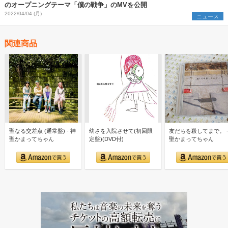
のオープニングテーマ「僕の戦争」のMVを公開
2022/04/04 (月)
ニュース
関連商品
聖なる交差点 (通常盤) - 神
幼さを入院させて(初回限
友だちを殺してまで。 -
聖かまってちゃん
定盤)(DVD付)
聖かまってちゃん