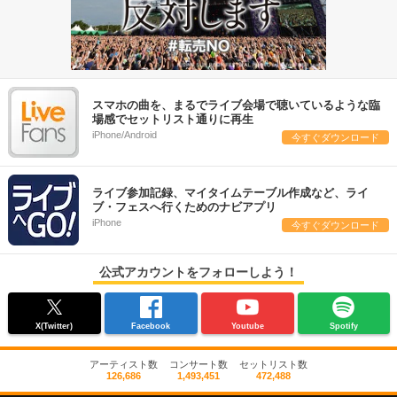
スマホの曲を、まるでライブ会場で聴いているような臨
場感でセットリスト通りに再生
iPhone/Android
今すぐダウンロード
ライブ参加記録、マイタイムテーブル作成など、ライ
ブ・フェスへ行くためのナビアプリ
iPhone
今すぐダウンロード
公式アカウントをフォローしよう！
X(Twitter)
Facebook
Youtube
Spotify
アーティスト数
コンサート数
セットリスト数
126,686
1,493,451
472,488