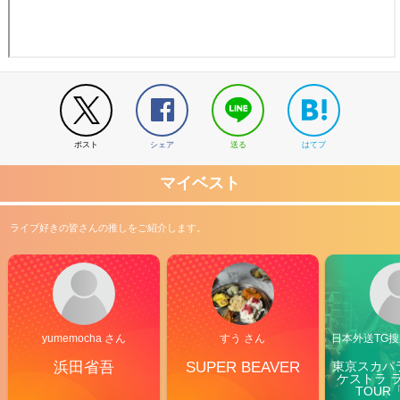
ポスト
シェア
送る
はてブ
マイベスト
ライブ好きの皆さんの推しをご紹介します。
yumemocha さん
すう さん
日本外送TG搜@
浜田省吾
SUPER BEAVER
東京スカパ
ケストラ 
TOUR「V