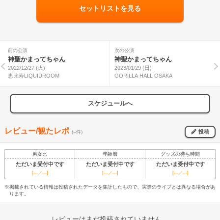
セットリストを見る
前の公演
次の公演
神聖かまってちゃん
神聖かまってちゃん
2022/12/27 (火)
2023/01/29 (日)
恵比寿LIQUIDROOM
GORILLA HALL OSAKA
スケジュールへ
レビュー/観たレポ
投稿
(--件)
男女比
年齢層
グッズの待ち時間
ただいま受付中です
ただいま受付中です
ただいま受付中です
[---／---]
[---／---]
[---／---]
※掲載されている情報は投稿されたデータを集計したもので、実際のライブとは異なる場合があ
ります。
レビューはまだ投稿されていません。