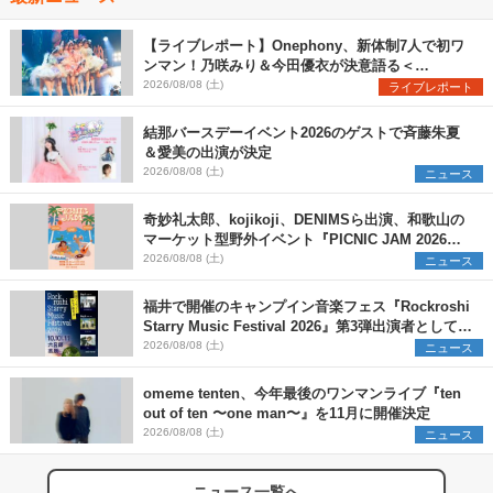
【ライブレポート】Onephony、新体制7人で初ワ
ンマン！乃咲みり＆今田優衣が決意語る＜
Onephony新体制1st Oneman Live はじまりの夏
2026/08/08 (土)
ライブレポート
＞
結那バースデーイベント2026のゲストで斉藤朱夏
＆愛美の出演が決定
2026/08/08 (土)
ニュース
奇妙礼太郎、kojikoji、DENIMSら出演、和歌山の
マーケット型野外イベント『PICNIC JAM 2026』
早割チケット発売開始
2026/08/08 (土)
ニュース
福井で開催のキャンプイン音楽フェス『Rockroshi
Starry Music Festival 2026』第3弾出演者として
SCOOBIE DO、かりゆし58、Reiを発表
2026/08/08 (土)
ニュース
omeme tenten、今年最後のワンマンライブ『ten
out of ten 〜one man〜』を11月に開催決定
2026/08/08 (土)
ニュース
ニュース一覧へ