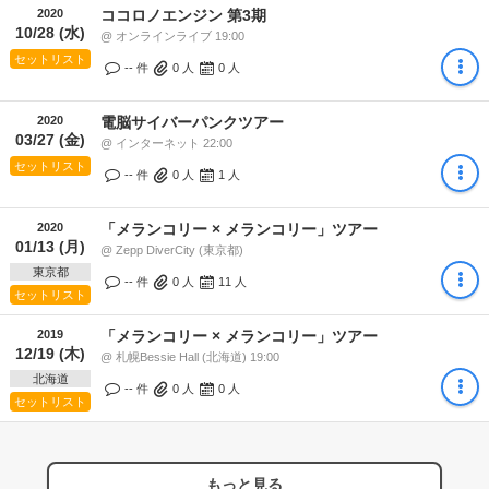
2020
ココロノエンジン 第3期
10/28 (水)
@ オンラインライブ 19:00
セットリスト
-- 件
0
人
0
人
2020
電脳サイバーパンクツアー
03/27 (金)
@ インターネット 22:00
セットリスト
-- 件
0
人
1
人
2020
「メランコリー × メランコリー」ツアー
01/13 (月)
@ Zepp DiverCity (東京都)
東京都
-- 件
0
人
11
人
セットリスト
2019
「メランコリー × メランコリー」ツアー
12/19 (木)
@ 札幌Bessie Hall (北海道) 19:00
北海道
-- 件
0
人
0
人
セットリスト
もっと見る