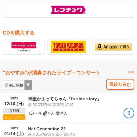
CDを購入する
“おやすみ”が演奏されたライブ・コンサート
16件
絞り込む
2023
神聖かまってちゃん「fc side story」
12/10 (日)
@ ROOTER×2 (京都府) 17:30
京都府
-- 件
0
人
0
人
セットリスト
2023
Net Generation.22
01/14 (土)
@ 名古屋ReNY limited (愛知県)