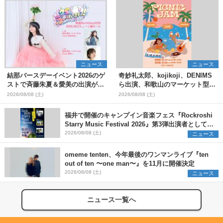
ニュース
ニュース
結那バースデーイベント2026のゲ
奇妙礼太郎、kojikoji、DENIMS
ストで斉藤朱夏＆愛美の出演が決
ら出演、和歌山のマーケット型野
定
外イベント『PICNIC JAM
2026/08/08 (土)
2026/08/08 (土)
2026』早割チケット発売開始
福井で開催のキャンプイン音楽フェス『Rockroshi
Starry Music Festival 2026』第3弾出演者として
SCOOBIE DO、かりゆし58、Reiを発表
2026/08/08 (土)
ニュース
omeme tenten、今年最後のワンマンライブ『ten
out of ten 〜one man〜』を11月に開催決定
2026/08/08 (土)
ニュース
ニュース一覧へ