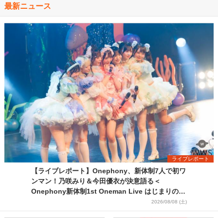
最新ニュース
ライブレポート
【ライブレポート】Onephony、新体制7人で初ワ
ンマン！乃咲みり＆今田優衣が決意語る＜
Onephony新体制1st Oneman Live はじまりの夏
＞
2026/08/08 (土)