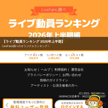
【ライブ動員ランキング 2026年上半期】
LiveFans調べのオリジナルランキング！
アーティスト数
コンサート数
セットリスト数
126,671
1,493,261
472,348
お知らせ
｜
ヘルプ
｜
利用規約
｜
運営会社
プライバシーポリシー
｜
お問い合わせ
投稿のガイドライン
アーティスト・公演主催者の方へ
(C) 2021- SKIYAKI Inc.
JASRAC許諾番号：9022255001Y45037