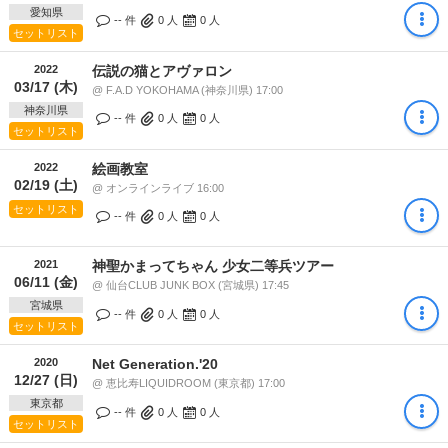
愛知県
-- 件
0
人
0
人
セットリスト
2022
伝説の猫とアヴァロン
03/17 (木)
@ F.A.D YOKOHAMA (神奈川県) 17:00
神奈川県
-- 件
0
人
0
人
セットリスト
2022
絵画教室
02/19 (土)
@ オンラインライブ 16:00
セットリスト
-- 件
0
人
0
人
2021
神聖かまってちゃん 少女二等兵ツアー
06/11 (金)
@ 仙台CLUB JUNK BOX (宮城県) 17:45
宮城県
-- 件
0
人
0
人
セットリスト
2020
Net Generation.'20
12/27 (日)
@ 恵比寿LIQUIDROOM (東京都) 17:00
東京都
-- 件
0
人
0
人
セットリスト