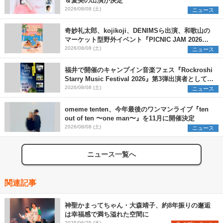
＆愛美の出演が決定
2026/08/08 (土)
ニュース
奇妙礼太郎、kojikoji、DENIMSら出演、和歌山の
マーケット型野外イベント『PICNIC JAM 2026』
早割チケット発売開始
2026/08/08 (土)
ニュース
福井で開催のキャンプイン音楽フェス『Rockroshi
Starry Music Festival 2026』第3弾出演者として
SCOOBIE DO、かりゆし58、Reiを発表
2026/08/08 (土)
ニュース
omeme tenten、今年最後のワンマンライブ『ten
out of ten 〜one man〜』を11月に開催決定
2026/08/08 (土)
ニュース
ニュース一覧へ
関連記事
神聖かまってちゃん・大森靖子、約8年振りの邂逅
は幸福感で満ち溢れた空間に
2025/06/25 (水)