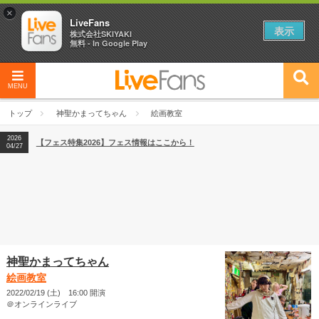
×
LiveFans
表示
株式会社SKIYAKI
無料 - In Google Play
MENU
2026
【フェス特集2026】フェス情報はここから！
04/27
トップ
神聖かまってちゃん
絵画教室
2026
【ライブ動員ランキング】2026年上半期編発表！
07/28
2026
【フェス特集2026】フェス情報はここから！
04/27
2026
【ライブ動員ランキング】2026年上半期編発表！
07/28
神聖かまってちゃん
絵画教室
2022/02/19 (土) 16:00 開演
＠オンラインライブ