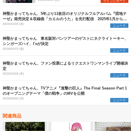
ライブレポート
神聖かまってちゃん、5年ぶり11枚目のオリジナルフルアルバム『団地テ
ーゼ』発売決定＆収録曲「カエルのうた」を先行配信 2025年1月からワ
ンマンツアーも開催
2024/10/16 (水)
ニュース
神聖かまってちゃん 東名阪対バンツアーのゲストにネクライトーキー、
シンガーズハイ、I'sが決定
2024/03/15 (金)
ニュース
神聖かまってちゃん、ファン投票によるリクエストワンマンライブ開催決
定
2023/10/26 (木)
ニュース
神聖かまってちゃん、TVアニメ『進撃の巨人』The Final Season Part 1
のオープニングテーマ「僕の戦争」のMVを公開
2022/04/04 (月)
ニュース
関連商品