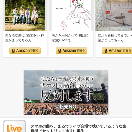
聖なる交差点 (通常盤) - 神
幼さを入院させて(初回限
友だちを殺してまで。 -
聖かまってちゃん
定盤)(DVD付)
聖かまってちゃん
スマホの曲を、まるでライブ会場で聴いているような臨
場感でセットリスト通りに再生