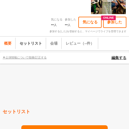
ONLINE
気になる
参加した
気になる
参加した
--
--
人
人
参加する(した)を登録すると、マイページでライブを管理できます
概要
セットリスト
会場
レビュー（--件）
▼公演情報について指摘/訂正する
編集する
セットリスト