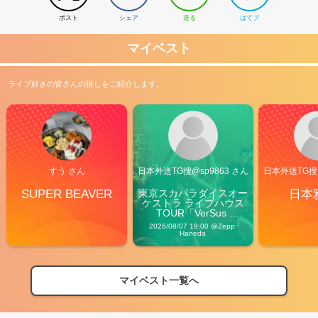
ポスト
シェア
送る
はてブ
マイベスト
ライブ好きの皆さんの推しをご紹介します。
すう さん
日本外送TG搜@sp9863 さん
日本外送TG搜@
SUPER BEAVER
東京スカパラダイスオー
日本
ケストラ ライブハウス
TOUR「VerSus 
Carnival」
2026/08/07 19:00 @Zepp 
Haneda
マイベスト一覧へ
2026
【フェス特集2026】フェス情報はここから！
04/27
2026
【ライブ動員ランキング】2026年上半期編発表！
07/28