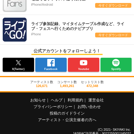
iPhone/Android
今すぐダウンロード
ライブ参加記録、マイタイムテーブル作成など、ライ
ブ・フェスへ行くためのナビアプリ
iPhone
今すぐダウンロード
公式アカウントをフォローしよう！
X(Twitter)
Facebook
Youtube
Spotify
アーティスト数
コンサート数
セットリスト数
126,671
1,493,261
472,348
お知らせ
｜
ヘルプ
｜
利用規約
｜
運営会社
プライバシーポリシー
｜
お問い合わせ
投稿のガイドライン
アーティスト・公演主催者の方へ
(C) 2021- SKIYAKI Inc.
JASRAC許諾番号：9022255001Y45037