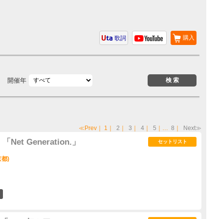
購入
歌詞
開催年
≪Prev
｜
1
｜
2
｜
3
｜
4
｜
5
｜…
8
｜
Next≫
t Generation.」
セットリスト
京都)
0