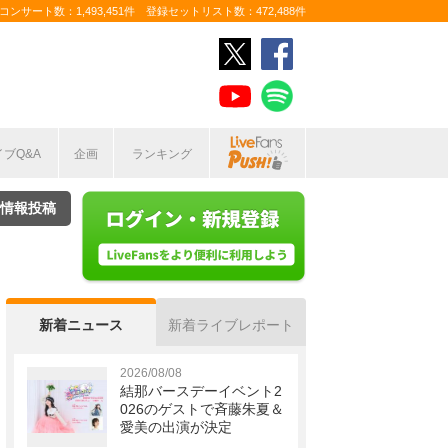
ンサート数：1,493,451件 登録セットリスト数：472,488件
イブQ&A
企画
ランキング
情報投稿
新着ニュース
新着ライブレポート
2026/08/08
結那バースデーイベント2
026のゲストで斉藤朱夏＆
愛美の出演が決定