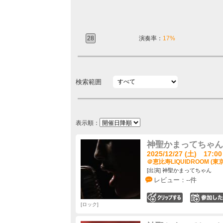
28
演奏率：
17%
検索範囲
表示順：
神聖かまってちゃん 「Ne
2025/12/27 (土) 17:00
＠恵比寿LIQUIDROOM (東
[出演] 神聖かまってちゃん
レビュー：--件
0
ロック