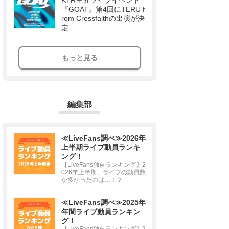
KTR主催ライブイベント
『GOAT』第4回にTERU f
rom Crossfaithの出演が決
定
もっと見る
編集部
≪LiveFans調べ≫2026年
上半期ライブ動員ランキ
ング！
【LiveFans独自ランキング】2
026年上半期、ライブの動員数
が多かったのは…！？
≪LiveFans調べ≫2025年
年間ライブ動員ランキン
グ！
【LiveFans独自ランキング】2