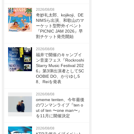
2026/08/08
奇妙礼太郎、kojikoji、DE
NIMSら出演、和歌山のマ
ーケット型野外イベント
『PICNIC JAM 2026』早
割チケット発売開始
2026/08/08
福井で開催のキャンプイ
ン音楽フェス『Rockroshi
Starry Music Festival 202
6』第3弾出演者としてSC
OOBIE DO、かりゆし5
8、Reiを発表
2026/08/08
omeme tenten、今年最後
のワンマンライブ『ten o
ut of ten 〜one man〜』
を11月に開催決定
2026/08/08