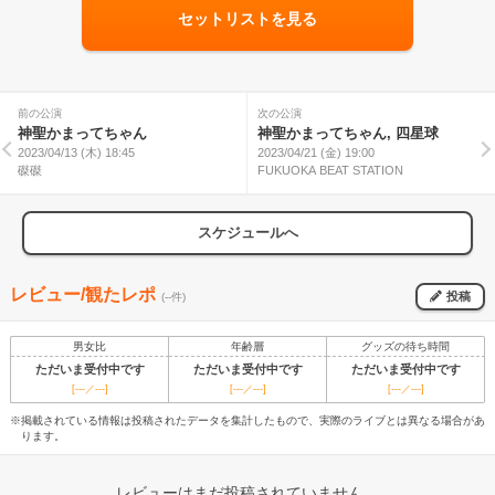
セットリストを見る
前の公演
次の公演
神聖かまってちゃん
神聖かまってちゃん, 四星球
2023/04/13 (木) 18:45
2023/04/21 (金) 19:00
磔磔
FUKUOKA BEAT STATION
スケジュールへ
レビュー/観たレポ
投稿
(--件)
男女比
年齢層
グッズの待ち時間
ただいま受付中です
ただいま受付中です
ただいま受付中です
[---／---]
[---／---]
[---／---]
※掲載されている情報は投稿されたデータを集計したもので、実際のライブとは異なる場合があ
ります。
レビューはまだ投稿されていません。