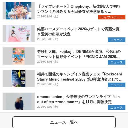
【ライブレポート】Onephony、新体制7人で初ワ
ンマン！乃咲みり＆今田優衣が決意語る＜
Onephony新体制1st Oneman Live はじまりの夏
2026/08/08 (土)
ライブレポート
＞
結那バースデーイベント2026のゲストで斉藤朱夏
＆愛美の出演が決定
2026/08/08 (土)
ニュース
奇妙礼太郎、kojikoji、DENIMSら出演、和歌山の
マーケット型野外イベント『PICNIC JAM 2026』
早割チケット発売開始
2026/08/08 (土)
ニュース
福井で開催のキャンプイン音楽フェス『Rockroshi
Starry Music Festival 2026』第3弾出演者として
SCOOBIE DO、かりゆし58、Reiを発表
2026/08/08 (土)
ニュース
omeme tenten、今年最後のワンマンライブ『ten
out of ten 〜one man〜』を11月に開催決定
2026/08/08 (土)
ニュース
ニュース一覧へ