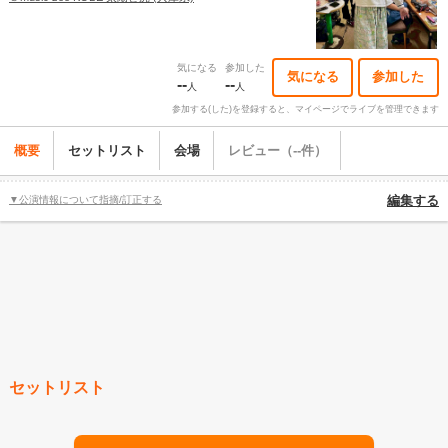
気になる
参加した
気になる
参加した
--
--
人
人
参加する(した)を登録すると、マイページでライブを管理できます
概要
セットリスト
会場
レビュー（--件）
▼公演情報について指摘/訂正する
編集する
セットリスト