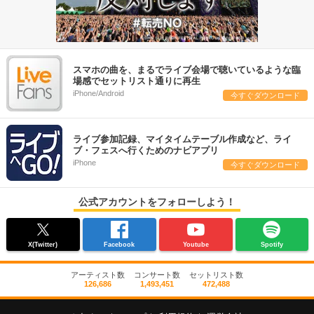
スマホの曲を、まるでライブ会場で聴いているような臨
場感でセットリスト通りに再生
iPhone/Android
今すぐダウンロード
ライブ参加記録、マイタイムテーブル作成など、ライ
ブ・フェスへ行くためのナビアプリ
iPhone
今すぐダウンロード
公式アカウントをフォローしよう！
X(Twitter)
Facebook
Youtube
Spotify
アーティスト数
コンサート数
セットリスト数
126,686
1,493,451
472,488