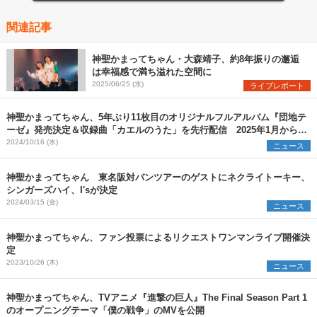
関連記事
神聖かまってちゃん・大森靖子、約8年振りの邂逅
は幸福感で満ち溢れた空間に
2025/06/25 (水)
ライブレポート
神聖かまってちゃん、5年ぶり11枚目のオリジナルフルアルバム『団地テ
ーゼ』発売決定＆収録曲「カエルのうた」を先行配信 2025年1月からワ
ンマンツアーも開催
2024/10/16 (水)
ニュース
神聖かまってちゃん 東名阪対バンツアーのゲストにネクライトーキー、
シンガーズハイ、I'sが決定
2024/03/15 (金)
ニュース
神聖かまってちゃん、ファン投票によるリクエストワンマンライブ開催決
定
2023/10/26 (木)
ニュース
神聖かまってちゃん、TVアニメ『進撃の巨人』The Final Season Part 1
のオープニングテーマ「僕の戦争」のMVを公開