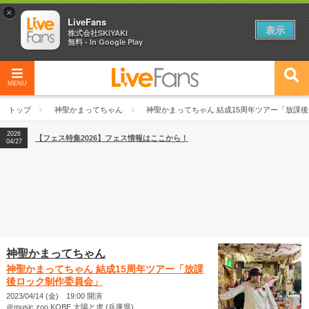
×
LiveFans
表示
株式会社SKIYAKI
無料 - In Google Play
MENU
2026
【フェス特集2026】フェス情報はここから！
04/27
トップ
神聖かまってちゃん
神聖かまってちゃん 結成15周年ツアー「放課
2026
【ライブ動員ランキング】2026年上半期編発表！
07/28
2026
【フェス特集2026】フェス情報はここから！
04/27
2026
【ライブ動員ランキング】2026年上半期編発表！
07/28
神聖かまってちゃん
神聖かまってちゃん 結成15周年ツアー「放課
後ロック制作委員会」
2023/04/14 (金) 19:00 開演
＠music zoo KOBE 太陽と虎 (兵庫県)