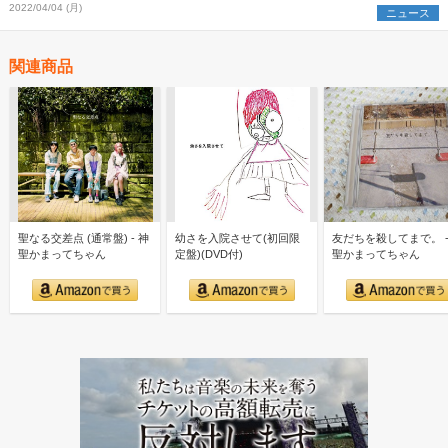
2022/04/04 (月)
ニュース
関連商品
聖なる交差点 (通常盤) - 神
幼さを入院させて(初回限
友だちを殺してまで。 -
聖かまってちゃん
定盤)(DVD付)
聖かまってちゃん