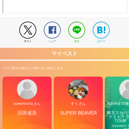
ポスト
シェア
送る
はてブ
マイベスト
ライブ好きの皆さんの推しをご紹介します。
yumemocha さん
すう さん
日本外送TG搜@
浜田省吾
SUPER BEAVER
東京スカパ
ケストラ 
TOUR「V
Carn
2026/08/07 
Ha