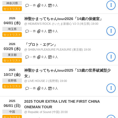
神奈川県
-- 件
0
人
0
人
セットリスト
2026
神聖かまってちゃんtour2026「14歳の保健室」
04/01 (水)
@ HEAVEN'S ROCK さいたま新都心 VJ-3 (埼玉県) 19:00
埼玉県
-- 件
0
人
0
人
セットリスト
2026
「プロト・エデン」
03/25 (水)
@ SHIBUYA PLEASURE PLEASURE (東京都) 19:00
東京都
-- 件
0
人
0
人
セットリスト
2025
神聖かまってちゃんtour2025「13歳の世界破滅型少
10/17 (金)
女」
長野県
@ LIVE HOUSE J (長野県) 19:00
セットリスト
-- 件
0
人
0
人
2025
2025 TOUR EXTRA LIVE THE FIRST CHINA
06/01 (日)
ONEMAN TOUR
中国
@ Republic of Sound (中国) 20:00
セットリスト