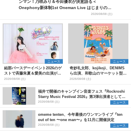
ンマン！乃咲みり＆今田優衣が決意語る＜
Onephony新体制1st Oneman Live はじまりの夏
＞
2026/08/08 (土)
ニュース
ニュース
結那バースデーイベント2026のゲ
奇妙礼太郎、kojikoji、DENIMS
ストで斉藤朱夏＆愛美の出演が決
ら出演、和歌山のマーケット型野
定
外イベント『PICNIC JAM
2026/08/08 (土)
2026/08/08 (土)
2026』早割チケット発売開始
福井で開催のキャンプイン音楽フェス『Rockroshi
Starry Music Festival 2026』第3弾出演者として
SCOOBIE DO、かりゆし58、Reiを発表
2026/08/08 (土)
ニュース
omeme tenten、今年最後のワンマンライブ『ten
out of ten 〜one man〜』を11月に開催決定
2026/08/08 (土)
ニュース