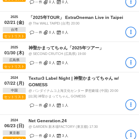
-- 件
0
人
0
人
2025
「2025年TOUR」 ExtraOneman Live in Taipei
02/21 (金)
@ The WALL TAIPEI (台湾) 20:00
台湾
-- 件
0
人
0
人
セットリスト
2025
神聖かまってちゃん「2025年ツアー」
01/30 (木)
@ SECOND CRUTCH (広島県) 19:00
広島県
-- 件
0
人
0
人
セットリスト
2024
Textur3 Label Night | 神聖かまってちゃん w/
07/22 (月)
GOMESS
中国
@ バンダイナムコ上海文化センター 夢想劇場 (中国) 20:00
[出演] 神聖かまってちゃん, GOMESS
セットリスト
-- 件
0
人
1
人
2024
Net Generation.24
06/23 (日)
@ GARDEN 新木場FACTORY (東京都) 17:30
東京都
-- 件
0
人
3
人