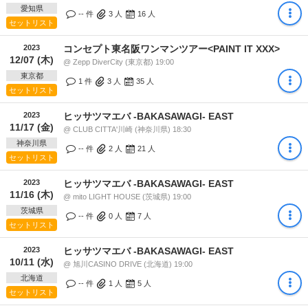
愛知県
-- 件
3
人
16
人
セットリスト
2023
コンセプト東名阪ワンマンツアー<PAINT IT XXX>
12/07 (木)
@ Zepp DiverCity (東京都) 19:00
東京都
1 件
3
人
35
人
セットリスト
2023
ヒッサツマエバ -BAKASAWAGI- EAST
11/17 (金)
@ CLUB CITTA'川崎 (神奈川県) 18:30
神奈川県
-- 件
2
人
21
人
セットリスト
2023
ヒッサツマエバ -BAKASAWAGI- EAST
11/16 (木)
@ mito LIGHT HOUSE (茨城県) 19:00
茨城県
-- 件
0
人
7
人
セットリスト
2023
ヒッサツマエバ -BAKASAWAGI- EAST
10/11 (水)
@ 旭川CASINO DRIVE (北海道) 19:00
北海道
-- 件
1
人
5
人
セットリスト