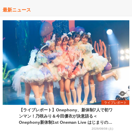
最新ニュース
ライブレポート
【ライブレポート】Onephony、新体制7人で初ワ
ンマン！乃咲みり＆今田優衣が決意語る＜
Onephony新体制1st Oneman Live はじまりの夏
＞
2026/08/08 (土)