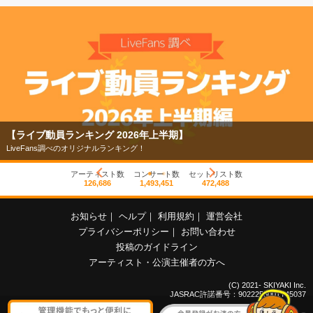
グ 2026年上半期】
【フェス特集2026】
ナルランキング！
今年もフェスの季節がや
アーティスト数
コンサート数
セットリスト数
126,686
1,493,451
472,488
お知らせ
｜
ヘルプ
｜
利用規約
｜
運営会社
プライバシーポリシー
｜
お問い合わせ
投稿のガイドライン
アーティスト・公演主催者の方へ
(C) 2021- SKIYAKI Inc.
JASRAC許諾番号：9022255001Y45037