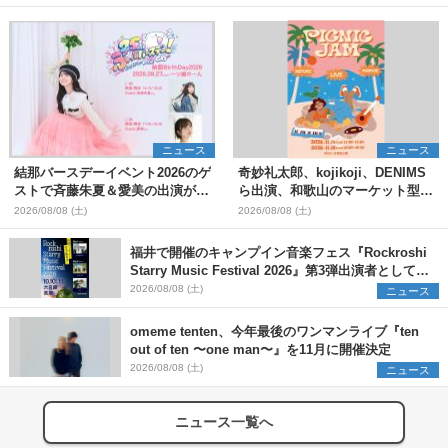
ニュース
ニュース
結那バースデーイベント2026のゲ
奇妙礼太郎、kojikoji、DENIMS
ストで斉藤朱夏＆愛美の出演が決
ら出演、和歌山のマーケット型野
定
外イベント『PICNIC JAM
2026/08/08 (土)
2026/08/08 (土)
2026』早割チケット発売開始
福井で開催のキャンプイン音楽フェス『Rockroshi
Starry Music Festival 2026』第3弾出演者として
SCOOBIE DO、かりゆし58、Reiを発表
2026/08/08 (土)
ニュース
omeme tenten、今年最後のワンマンライブ『ten
out of ten 〜one man〜』を11月に開催決定
2026/08/08 (土)
ニュース
ニュース一覧へ