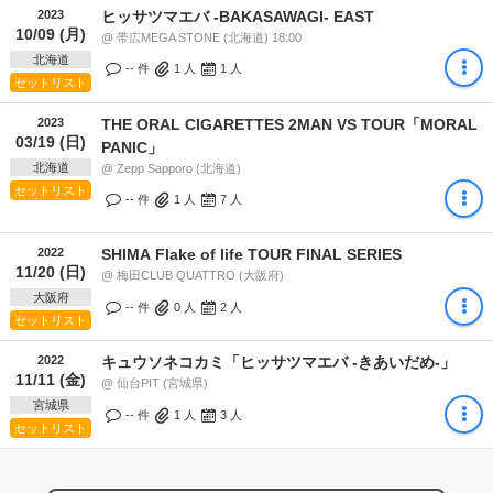
2023
ヒッサツマエバ -BAKASAWAGI- EAST
10/09 (月)
@ 帯広MEGA STONE (北海道) 18:00
北海道
-- 件
1
人
1
人
セットリスト
2023
THE ORAL CIGARETTES 2MAN VS TOUR「MORAL
03/19 (日)
PANIC」
北海道
@ Zepp Sapporo (北海道)
セットリスト
-- 件
1
人
7
人
2022
SHIMA Flake of life TOUR FINAL SERIES
11/20 (日)
@ 梅田CLUB QUATTRO (大阪府)
大阪府
-- 件
0
人
2
人
セットリスト
2022
キュウソネコカミ「ヒッサツマエバ -きあいだめ-」
11/11 (金)
@ 仙台PIT (宮城県)
宮城県
-- 件
1
人
3
人
セットリスト