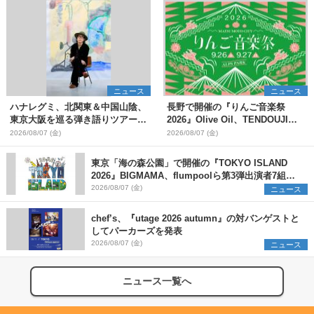
ニュース
ニュース
ハナレグミ、北関東＆中国山陰、
長野で開催の『りんご音楽祭
東京大阪を巡る弾き語りツアー10
2026』Olive Oil、TENDOUJIら
月より開催決定
第11弾出演アーティスト（16組）
2026/08/07 (金)
2026/08/07 (金)
を発表
東京「海の森公園」で開催の『TOKYO ISLAND
2026』BIGMAMA、flumpoolら第3弾出演者7組を
発表 ワークショップ・アート出展者を募集
2026/08/07 (金)
ニュース
chef’s、『utage 2026 autumn』の対バンゲストと
してパーカーズを発表
2026/08/07 (金)
ニュース
ニュース一覧へ