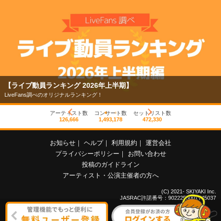
【ライブ動員ランキング 2026年上半期】
LiveFans調べのオリジナルランキング！
アーティスト数
コンサート数
セットリスト数
126,666
1,493,178
472,330
お知らせ
｜
ヘルプ
｜
利用規約
｜
運営会社
プライバシーポリシー
｜
お問い合わせ
投稿のガイドライン
アーティスト・公演主催者の方へ
(C) 2021- SKIYAKI Inc.
JASRAC許諾番号：9022255001Y45037