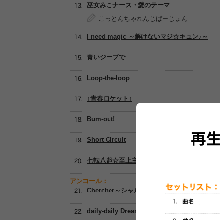
巫女みこナース・愛のテーマ
こっとんちゃれんじばーじょん
I need magic ～解けないマジ☆キュン♪～
青いジープで
Loop-the-loop
↑青春ロケット↑
Bum-out!
Short Circuit
七転八起☆至上主義!
アンコール：
Chercher～シャルシェ～
daily-daily Dream!!