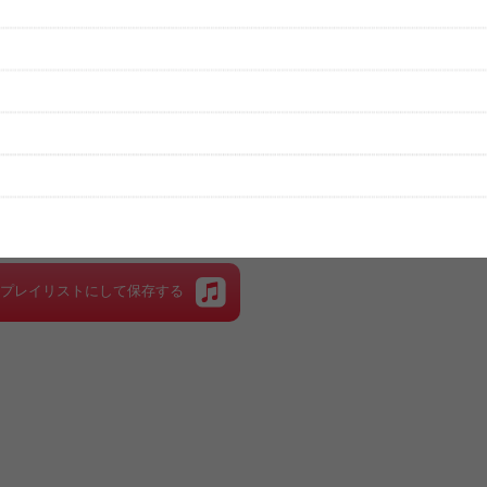
性は保証されませんので、あらかじめご了承ください。
絡をお願い致します。
する歌詞サイト「
歌ネット
」へ移動します。
▼セットリストの誤りを報告する
をプレイリストにして保存する