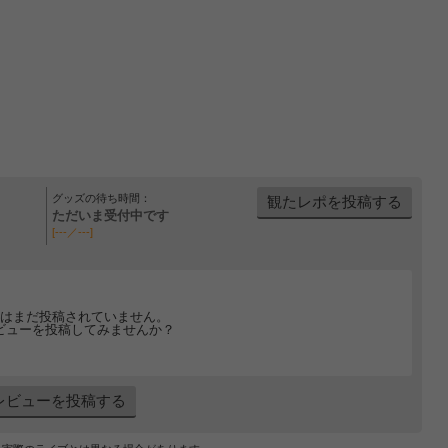
グッズの待ち時間：
観たレポを投稿する
ただいま受付中です
[---／---]
はまだ投稿されていません。
ビューを投稿してみませんか？
レビューを投稿する