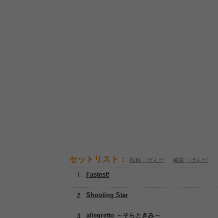
セットリスト：
投稿：ぱんだ
編集：ぱんだ
Fastest!
Shooting Star
allegretto ～そらときみ～