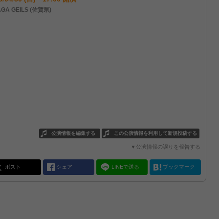
GA GEILS (佐賀県)
公演情報を編集する
この公演情報を利用して新規投稿する
▼公演情報の誤りを報告する
ポスト
シェア
LINEで送る
ブックマーク