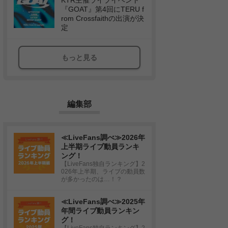
KTR主催ライブイベント
『GOAT』第4回にTERU f
rom Crossfaithの出演が決
定
もっと見る
編集部
≪LiveFans調べ≫2026年
上半期ライブ動員ランキ
ング！
【LiveFans独自ランキング】2
026年上半期、ライブの動員数
が多かったのは…！？
≪LiveFans調べ≫2025年
年間ライブ動員ランキン
グ！
【LiveFans独自ランキング】2