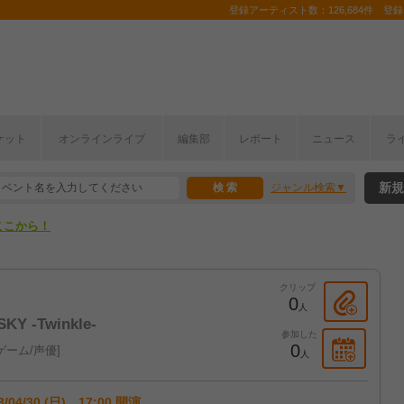
登録アーティスト数：126,684件 登録コ
ケット
オンラインライブ
編集部
レポート
ニュース
ラ
ここから！
新規
ジャンル検索
上半期編発表！
ここから！
上半期編発表！
クリップ
0
人
SKY -Twinkle-
参加した
0
ゲーム/声優
人
3/04/30 (日) 17:00 開演