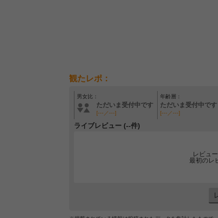
観たレポ：
男女比：
年齢層：
ただいま受付中です
ただいま受付中です
[---／---]
[---／---]
ライブレビュー (--件)
レビュー
最初のレ