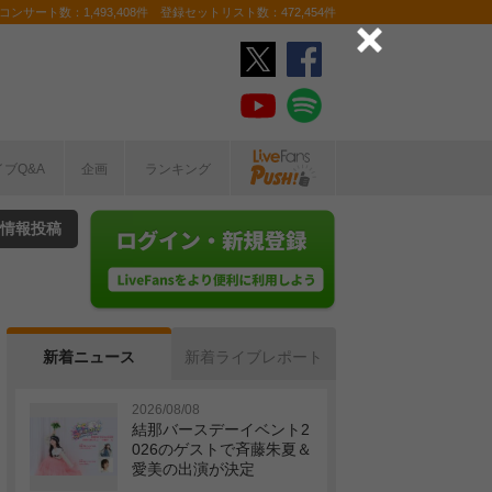
ンサート数：1,493,408件 登録セットリスト数：472,454件
イブQ&A
企画
ランキング
情報投稿
新着ニュース
新着ライブレポート
2026/08/08
結那バースデーイベント2
026のゲストで斉藤朱夏＆
愛美の出演が決定