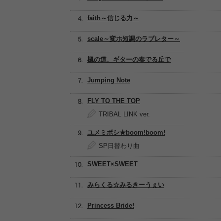
faith～信じる力～
scale～変ホ短調のラブレター～
楓の道、ギターの奏でる丘で
Jumping Note
FLY TO THE TOP
TRIBAL LINK ver.
ユメミボシ★boom!boom!
SP日替わり曲
SWEET×SWEET
みらくる☆みるきーうぇい
Princess Bride!