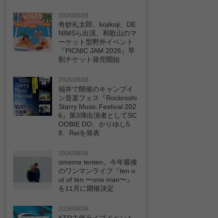
2026/08/08
奇妙礼太郎、kojikoji、DE
NIMSら出演、和歌山のマ
ーケット型野外イベント
『PICNIC JAM 2026』早
割チケット発売開始
2026/08/08
福井で開催のキャンプイ
ン音楽フェス『Rockroshi
Starry Music Festival 202
6』第3弾出演者としてSC
OOBIE DO、かりゆし5
8、Reiを発表
2026/08/08
omeme tenten、今年最後
のワンマンライブ『ten o
ut of ten 〜one man〜』
を11月に開催決定
2026/08/08