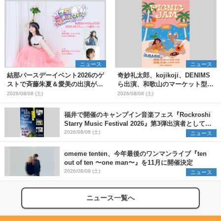
ニュース
ニュース
結那バースデーイベント2026のゲ
奇妙礼太郎、kojikoji、DENIMS
ストで斉藤朱夏＆愛美の出演が決
ら出演、和歌山のマーケット型野
定
外イベント『PICNIC JAM
2026/08/08 (土)
2026/08/08 (土)
2026』早割チケット発売開始
福井で開催のキャンプイン音楽フェス『Rockroshi
Starry Music Festival 2026』第3弾出演者として
SCOOBIE DO、かりゆし58、Reiを発表
2026/08/08 (土)
ニュース
omeme tenten、今年最後のワンマンライブ『ten
out of ten 〜one man〜』を11月に開催決定
2026/08/08 (土)
ニュース
ニュース一覧へ