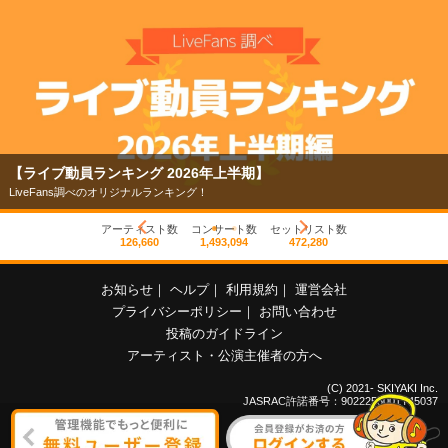
【ライブ動員ランキング 2026年上半期】
LiveFans調べのオリジナルランキング！
アーティスト数
コンサート数
セットリスト数
126,660
1,493,094
472,280
お知らせ
｜
ヘルプ
｜
利用規約
｜
運営会社
プライバシーポリシー
｜
お問い合わせ
投稿のガイドライン
アーティスト・公演主催者の方へ
(C) 2021- SKIYAKI Inc.
JASRAC許諾番号：9022255001Y45037