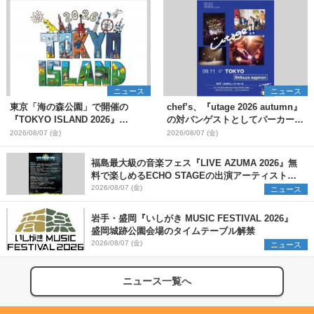
ニュース
ニュース
東京「海の森公園」で開催の
chef’s、『utage 2026 autumn』
『TOKYO ISLAND 2026』
の対バンゲストとしてパーカーズ
BIGMAMA、flumpoolら第3弾出
を発表
2026/08/07 (金)
2026/08/07 (金)
演者7組を発表 ワークショッ
プ・アート出展者を募集
福島最大級の音楽フェス『LIVE AZUMA 2026』無
料で楽しめるECHO STAGEの出演アーティストを
発表
2026/08/07 (金)
ニュース
岩手・盛岡『いしがき MUSIC FESTIVAL 2026』
盛岡城跡公園会場のタイムテーブル解禁
2026/08/07 (金)
ニュース
ニュース一覧へ