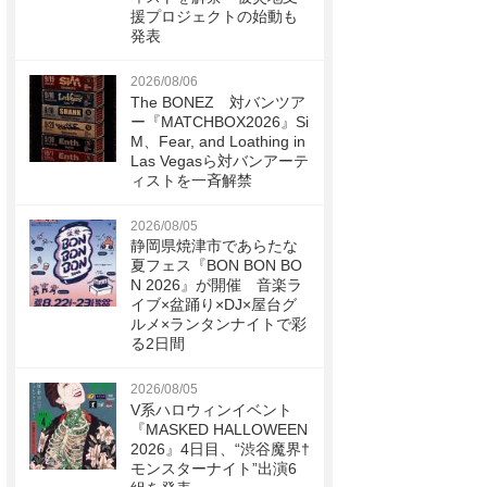
援プロジェクトの始動も
発表
2026/08/06
The BONEZ 対バンツア
ー『MATCHBOX2026』Si
M、Fear, and Loathing in
Las Vegasら対バンアーテ
ィストを一斉解禁
2026/08/05
静岡県焼津市であらたな
夏フェス『BON BON BO
N 2026』が開催 音楽ラ
イブ×盆踊り×DJ×屋台グ
ルメ×ランタンナイトで彩
る2日間
2026/08/05
V系ハロウィンイベント
『MASKED HALLOWEEN
2026』4日目、“渋谷魔界†
モンスターナイト”出演6