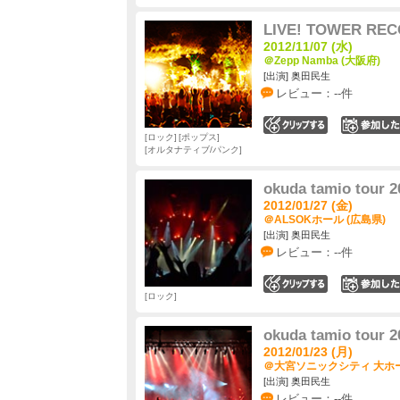
LIVE! TOWER REC
2012/11/07 (水)
＠Zepp Namba (大阪府)
[出演] 奥田民生
レビュー：--件
0
ロック
ポップス
オルタナティブ/パンク
okuda tamio to
2012/01/27 (金)
＠ALSOKホール (広島県)
[出演] 奥田民生
レビュー：--件
0
ロック
okuda tamio to
2012/01/23 (月)
＠大宮ソニックシティ 大ホー
[出演] 奥田民生
レビュー：--件