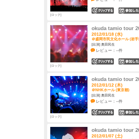
0
ロック
okuda tamio to
2012/01/18 (水)
＠盛岡市民文化ホール (岩手
[出演] 奥田民生
レビュー：--件
0
ロック
okuda tamio to
2012/01/12 (木)
＠NHKホール (東京都)
[出演] 奥田民生
レビュー：--件
0
ロック
okuda tamio to
2012/01/07 (土)