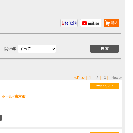
購入
歌詞
開催年
≪Prev
｜
1
｜
2
｜
3
｜
Next≫
セットリスト
ホール (東京都)
7