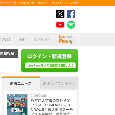
ンサート数：1,492,907件 登録セットリスト数：472,269件
イブQ&A
企画
ランキング
情報投稿
新着ニュース
新着ライブレポート
2026/08/06
熊本県人吉市の野外音楽
フェス『Rural Act'26』TE
NDOUJIら最終出演アーテ
ィストを解禁 被災地支