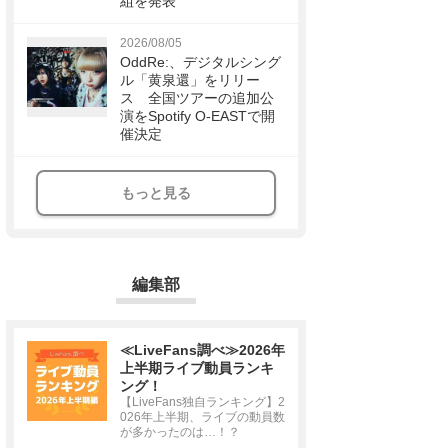
組を発表
2026/08/05
OddRe:、デジタルシング
ル「黄泉還」をリリー
ス 全国ツアーの追加公
演をSpotify O-EASTで開
催決定
もっと見る
編集部
≪LiveFans調べ≫2026年
上半期ライブ動員ランキ
ング！
【LiveFans独自ランキング】2
026年上半期、ライブの動員数
が多かったのは…！？