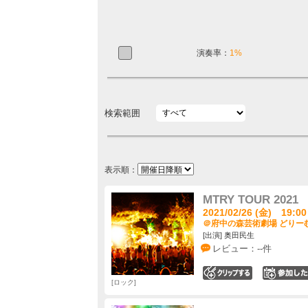
演奏率：
1%
検索範囲
表示順：
MTRY TOUR 2021
2021/02/26 (金) 19:00
＠府中の森芸術劇場 どりーむ
[出演] 奥田民生
レビュー：--件
0
ロック