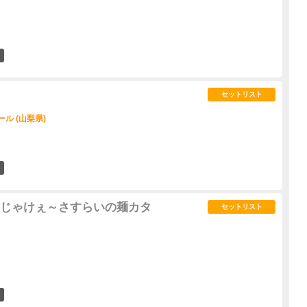
6
セットリスト
ル (山梨県)
6
じゃけぇ～さすらいの麺カタ
セットリスト
2