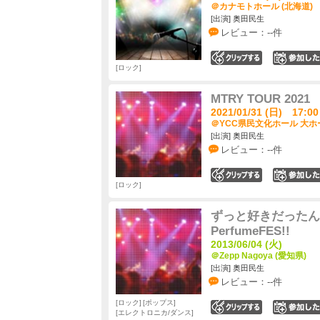
＠カナモトホール (北海道)
[出演] 奥田民生
レビュー：--件
0
ロック
MTRY TOUR 2021
2021/01/31 (日) 17:00
＠YCC県民文化ホール 大ホー
[出演] 奥田民生
レビュー：--件
0
ロック
ずっと好きだったん
PerfumeFES!!
2013/06/04 (火)
＠Zepp Nagoya (愛知県)
[出演] 奥田民生
レビュー：--件
ロック
ポップス
0
エレクトロニカ/ダンス