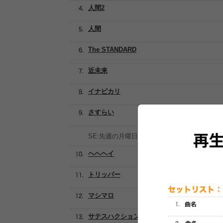
人間2
人間
The STANDARD
近未来
イナビカリ
さすらい
SE:先週の月曜日
ヘヘヘイ
トリッパー
マシマロ
サテスハクション