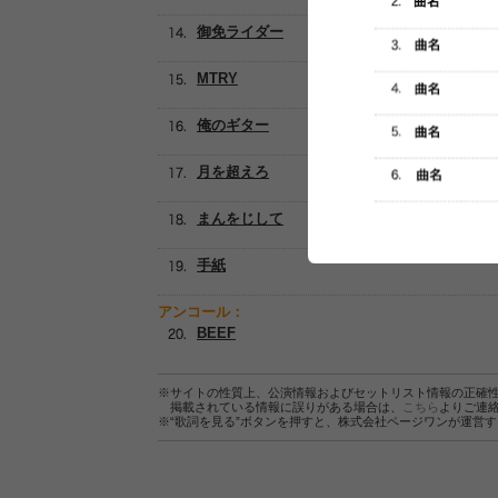
御免ライダー
MTRY
俺のギター
月を超えろ
まんをじして
手紙
アンコール：
BEEF
※サイトの性質上、公演情報およびセットリスト情報の正確
掲載されている情報に誤りがある場合は、
こちら
よりご連
※“歌詞を見る”ボタンを押すと、株式会社ページワンが運営