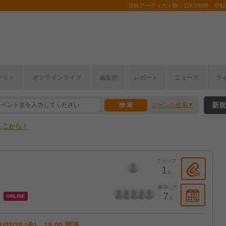
登録アーティスト数：126,599件 登録コ
ケット
オンラインライブ
編集部
レポート
ニュース
ラ
ここから！
新規
ジャンル検索
上半期編発表！
ここから！
上半期編発表！
クリップ
1
人
参加した
7
ONLINE
人
1/02/26 (金) 19:00 開演