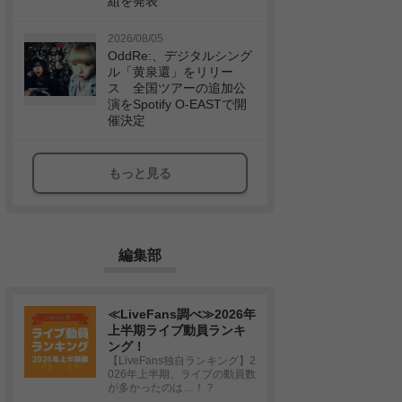
組を発表
2026/08/05
OddRe:、デジタルシング
ル「黄泉還」をリリー
ス 全国ツアーの追加公
演をSpotify O-EASTで開
催決定
もっと見る
編集部
≪LiveFans調べ≫2026年
上半期ライブ動員ランキ
ング！
【LiveFans独自ランキング】2
026年上半期、ライブの動員数
が多かったのは…！？