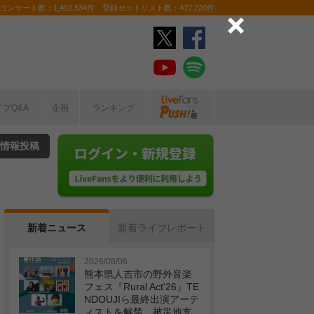
ンサート数：1,492,534件 登録セットリスト数：472,220件
イブQ&A
企画
ランキング
情報投稿
新着ニュース
新着ライブレポート
2026/08/06
熊本県人吉市の野外音楽
フェス『Rural Act'26』TE
NDOUJIら最終出演アーテ
ィストを解禁 被災地支