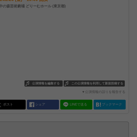
中の森芸術劇場 どりーむホール (東京都)
公演情報を編集する
この公演情報を利用して新規投稿する
▼公演情報の誤りを報告する
ポスト
シェア
LINEで送る
ブックマーク