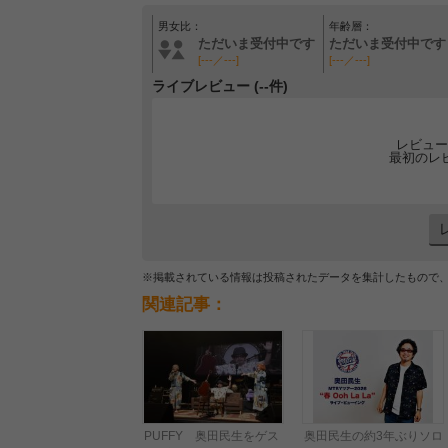
男女比：
年齢層：
ただいま受付中です
ただいま受付中です
[---／---]
[---／---]
ライブレビュー (--件)
レビュー
最初のレ
※掲載されている情報は投稿されたデータを集計したもので
関連記事：
PUFFY 奥田民生をゲス
奥田民生の約3年ぶりソロ