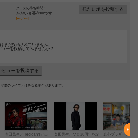
グッズの待ち時間：
観たレポを投稿する
ただいま受付中です
[---／---]
はまだ投稿されていません。
ビューを投稿してみませんか？
レビューを投稿する
、実際のライブとは異なる場合があります。
奥田民生とHedigan’sが出
奥田民生、ソロ30周年を記
真心ブラザーズ、企