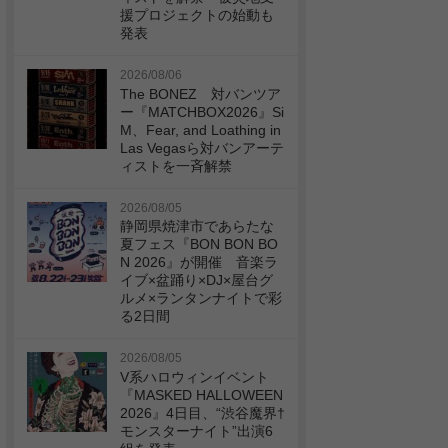
援プロジェクトの始動も
発表
2026/08/06
The BONEZ 対バンツア
ー『MATCHBOX2026』Si
M、Fear, and Loathing in
Las Vegasら対バンアーテ
ィストを一斉解禁
2026/08/05
静岡県焼津市であらたな
夏フェス『BON BON BO
N 2026』が開催 音楽ラ
イブ×盆踊り×DJ×屋台グ
ルメ×ランタンナイトで彩
る2日間
2026/08/05
V系ハロウィンイベント
『MASKED HALLOWEEN
2026』4日目、“渋谷魔界†
モンスターナイト”出演6