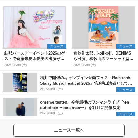
ニュース
ニュース
結那バースデーイベント2026のゲ
奇妙礼太郎、kojikoji、DENIMS
ストで斉藤朱夏＆愛美の出演が決
ら出演、和歌山のマーケット型野
定
外イベント『PICNIC JAM
2026/08/08 (土)
2026/08/08 (土)
2026』早割チケット発売開始
福井で開催のキャンプイン音楽フェス『Rockroshi
Starry Music Festival 2026』第3弾出演者として
SCOOBIE DO、かりゆし58、Reiを発表
2026/08/08 (土)
ニュース
omeme tenten、今年最後のワンマンライブ『ten
out of ten 〜one man〜』を11月に開催決定
2026/08/08 (土)
ニュース
ニュース一覧へ