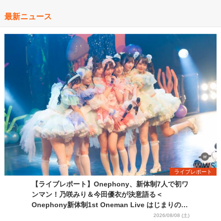
最新ニュース
ライブレポート
【ライブレポート】Onephony、新体制7人で初ワ
ンマン！乃咲みり＆今田優衣が決意語る＜
Onephony新体制1st Oneman Live はじまりの夏
＞
2026/08/08 (土)