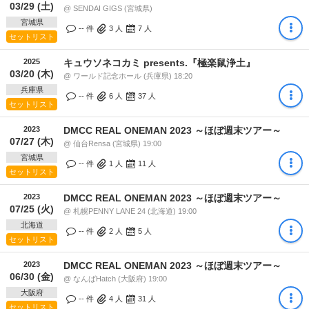
03/29 (土)
@ SENDAI GIGS (宮城県)
宮城県
-- 件
3
人
7
人
セットリスト
2025
キュウソネコカミ presents.『極楽鼠浄土』
03/20 (木)
@ ワールド記念ホール (兵庫県) 18:20
兵庫県
-- 件
6
人
37
人
セットリスト
2023
DMCC REAL ONEMAN 2023 ～ほぼ週末ツアー～
07/27 (木)
@ 仙台Rensa (宮城県) 19:00
宮城県
-- 件
1
人
11
人
セットリスト
2023
DMCC REAL ONEMAN 2023 ～ほぼ週末ツアー～
07/25 (火)
@ 札幌PENNY LANE 24 (北海道) 19:00
北海道
-- 件
2
人
5
人
セットリスト
2023
DMCC REAL ONEMAN 2023 ～ほぼ週末ツアー～
06/30 (金)
@ なんばHatch (大阪府) 19:00
大阪府
-- 件
4
人
31
人
セットリスト