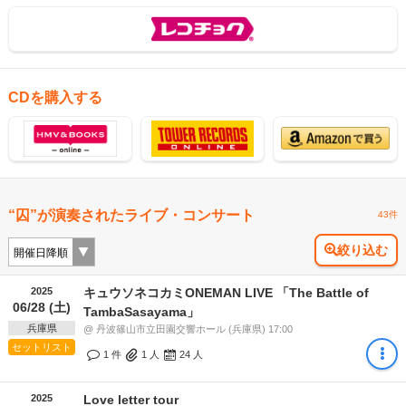
CDを購入する
“囚”が演奏されたライブ・コンサート
43件
絞り込む
2025
キュウソネコカミONEMAN LIVE 「The Battle of
06/28 (土)
TambaSasayama」
兵庫県
@ 丹波篠山市立田園交響ホール (兵庫県) 17:00
セットリスト
1 件
1
人
24
人
2025
Love letter tour