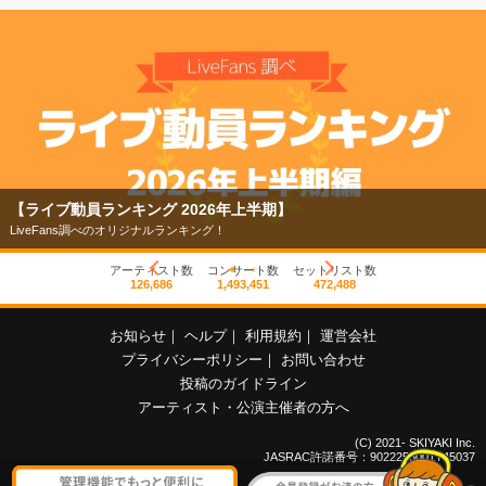
【ライブ動員ランキング 2026年上半期】
LiveFans調べのオリジナルランキング！
アーティスト数
コンサート数
セットリスト数
126,686
1,493,451
472,488
お知らせ
｜
ヘルプ
｜
利用規約
｜
運営会社
プライバシーポリシー
｜
お問い合わせ
投稿のガイドライン
アーティスト・公演主催者の方へ
(C) 2021- SKIYAKI Inc.
JASRAC許諾番号：9022255001Y45037