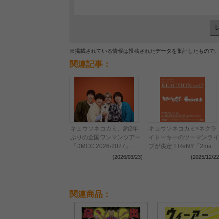
※掲載されている情報は投稿されたデータを集計したもので
関連記事：
キュウソネコカミ、約2年
キュウソネコカミ×ネクラ
ぶりの全国ワンマンツアー
イトーキーのツーマンライ
『DMCC 2026-2027』開
ブが決定！ReNY「2man
催決定
live seriesREACTION」第
(2026/03/23)
(2025/12/22
2弾
関連商品：