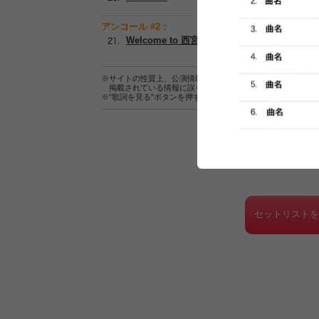
アンコール #2：
Welcome to 西宮
※サイトの性質上、公演情報およびセットリスト情報の正確
掲載されている情報に誤りがある場合は、
こちら
よりご連
※“歌詞を見る”ボタンを押すと、株式会社ページワンが運営
セットリスト