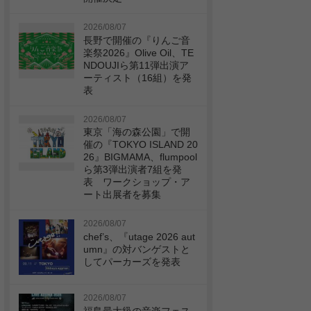
2026/08/07
長野で開催の『りんご音
楽祭2026』Olive Oil、TE
NDOUJIら第11弾出演ア
ーティスト（16組）を発
表
2026/08/07
東京「海の森公園」で開
催の『TOKYO ISLAND 20
26』BIGMAMA、flumpool
ら第3弾出演者7組を発
表 ワークショップ・ア
ート出展者を募集
2026/08/07
chef’s、『utage 2026 aut
umn』の対バンゲストと
してパーカーズを発表
2026/08/07