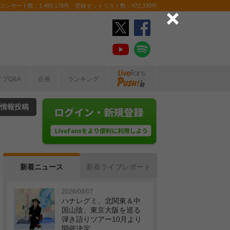
ンサート数：1,493,178件 登録セットリスト数：472,330件
イブQ&A
企画
ランキング
情報投稿
新着ニュース
新着ライブレポート
2026/08/07
ハナレグミ、北関東＆中
国山陰、東京大阪を巡る
弾き語りツアー10月より
開催決定