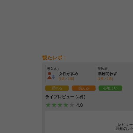
観たレポ：
男女比：
年齢層：
女性が多め
年齢問わず
[1票／1票]
[1票／1票]
踊れる
笑える
心地よい
ライブレビュー (--件)
4.0
レビュー
最初のレ