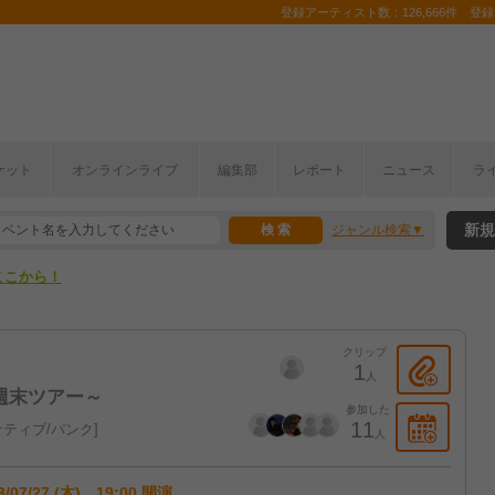
登録アーティスト数：126,666件 登録コ
ケット
オンラインライブ
編集部
レポート
ニュース
ラ
ここから！
新規
ジャンル検索
上半期編発表！
ここから！
上半期編発表！
クリップ
1
人
ほぼ週末ツアー～
参加した
11
ティブ/パンク
人
3/07/27 (木) 19:00 開演