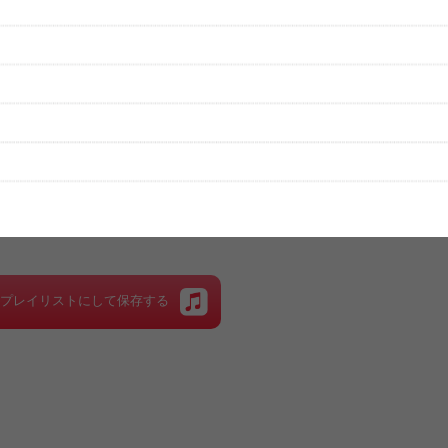
性は保証されませんので、あらかじめご了承ください。
絡をお願い致します。
する歌詞サイト「
歌ネット
」へ移動します。
▼セットリストの誤りを報告する
をプレイリストにして保存する