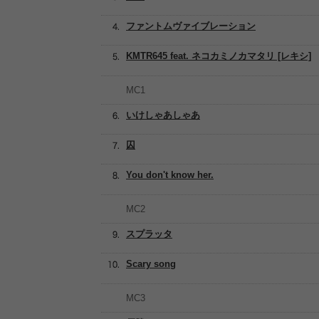
ファントムヴァイブレーション
KMTR645 feat. ネコカミノカマタリ [レキシ]
MC1
いけしゃあしゃあ
囚
You don't know her.
MC2
スプラッタ
Scary song
MC3