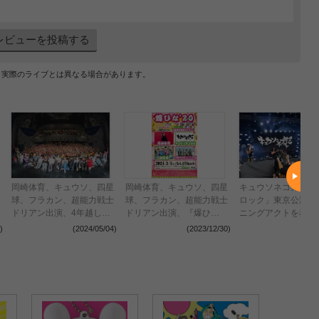
レビューを投稿する
、実際のライブとは異なる場合があります。
岡崎体育、キュウソ、四星
岡崎体育、キュウソ、四星
キュウソネコカミが
球、フラカン、超能力戦士
球、フラカン、超能力戦士
ロック」東京公演で
ドリアン出演、4年越しの
ドリアン出演、『爆ひ
ニングアクトを務め
リベンジ『爆ひな’20』振
な’20』4年越しにリベンジ
METROCK2023＞
)
(2024/05/04)
(2023/12/30)
(2023
り返りレポート
開催決定