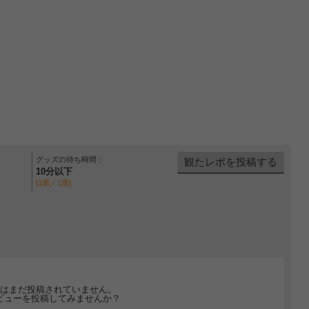
グッズの待ち時間：
観たレポを投稿する
10分以下
[1票／1票]
はまだ投稿されていません。
ビューを投稿してみませんか？