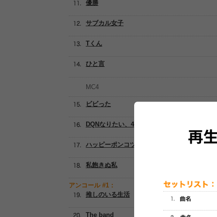
優勝
サブカル女子
Tくん
ひと言
MC4
ビビった
DQNなりたい、40代で死にたい
ハッピーポンコツ
私飽きぬ私
アンコール #1：
推しのいる生活
The band