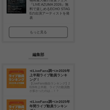
福島最大級の音楽フェス
『LIVE AZUMA 2026』無
料で楽しめるECHO STAG
Eの出演アーティストを発
表
もっと見る
編集部
≪LiveFans調べ≫2026年
上半期ライブ動員ランキ
ング！
【LiveFans独自ランキング】2
026年上半期、ライブの動員数
が多かったのは…！？
≪LiveFans調べ≫2025年
年間ライブ動員ランキン