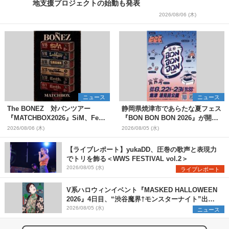
地支援プロジェクトの始動も発表
2026/08/06 (木)
ニュース
ニュース
The BONEZ 対バンツアー
静岡県焼津市であらたな夏フェス
『MATCHBOX2026』SiM、Fear,
『BON BON BON 2026』が開
and Loathing in Las Vegasら対
催 音楽ライブ×盆踊り×DJ×屋台
2026/08/06 (木)
2026/08/05 (水)
バンアーティストを一斉解禁
グルメ×ランタンナイトで彩る2日
間
【ライブレポート】yukaDD、圧巻の歌声と表現力
でトリを飾る＜WWS FESTIVAL vol.2＞
2026/08/05 (水)
ライブレポート
V系ハロウィンイベント『MASKED HALLOWEEN
2026』4日目、“渋谷魔界†モンスターナイト”出演6
組を発表
2026/08/05 (水)
ニュース