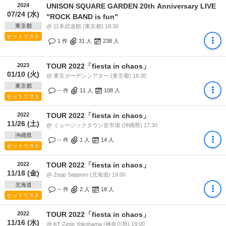
2024
UNISON SQUARE GARDEN 20th Anniversary LIVE
07/24 (水)
"ROCK BAND is fun"
東京都
@ 日本武道館 (東京都) 18:30
セットリスト
1 件
31
人
238
人
2023
TOUR 2022「fiesta in chaos」
01/10 (火)
@ 東京ガーデンシアター (東京都) 18:30
東京都
-- 件
11
人
108
人
セットリスト
2022
TOUR 2022「fiesta in chaos」
11/26 (土)
@ ミュージックタウン音市場 (沖縄県) 17:30
沖縄県
-- 件
1
人
14
人
セットリスト
2022
TOUR 2022「fiesta in chaos」
11/18 (金)
@ Zepp Sapporo (北海道) 19:00
北海道
-- 件
2
人
18
人
セットリスト
2022
TOUR 2022「fiesta in chaos」
11/16 (水)
@ KT Zepp Yokohama (神奈川県) 19:00