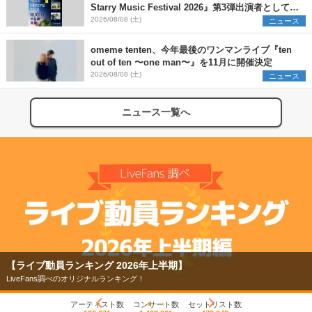
Starry Music Festival 2026』第3弾出演者として
SCOOBIE DO、かりゆし58、Reiを発表
2026/08/08 (土)
ニュース
omeme tenten、今年最後のワンマンライブ『ten
out of ten 〜one man〜』を11月に開催決定
2026/08/08 (土)
ニュース
ニュース一覧へ
【ライブ動員ランキング 2026年上半期】
LiveFans調べのオリジナルランキング！
アーティスト数
コンサート数
セットリスト数