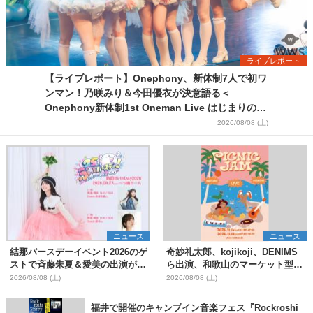
ライブレポート
【ライブレポート】Onephony、新体制7人で初ワ
ンマン！乃咲みり＆今田優衣が決意語る＜
Onephony新体制1st Oneman Live はじまりの夏
＞
2026/08/08 (土)
ニュース
ニュース
結那バースデーイベント2026のゲ
奇妙礼太郎、kojikoji、DENIMS
ストで斉藤朱夏＆愛美の出演が決
ら出演、和歌山のマーケット型野
定
外イベント『PICNIC JAM
2026/08/08 (土)
2026/08/08 (土)
2026』早割チケット発売開始
福井で開催のキャンプイン音楽フェス『Rockroshi