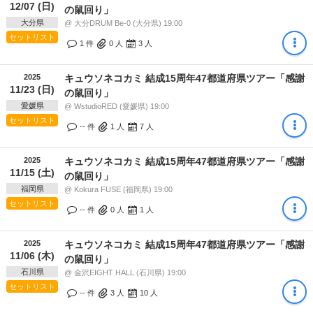
12/07 (日)
の鼠回り」
大分県
@ 大分DRUM Be-0 (大分県) 19:00
セットリスト
1 件
0
人
3
人
2025
キュウソネコカミ 結成15周年47都道府県ツアー「感謝
11/23 (日)
の鼠回り」
愛媛県
@ WstudioRED (愛媛県) 19:00
セットリスト
-- 件
1
人
7
人
2025
キュウソネコカミ 結成15周年47都道府県ツアー「感謝
11/15 (土)
の鼠回り」
福岡県
@ Kokura FUSE (福岡県) 19:00
セットリスト
-- 件
0
人
1
人
2025
キュウソネコカミ 結成15周年47都道府県ツアー「感謝
11/06 (木)
の鼠回り」
石川県
@ 金沢EIGHT HALL (石川県) 19:00
セットリスト
-- 件
3
人
10
人