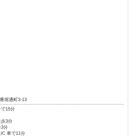
堀通町3-13
で15分
歩3分
3分
C 車で11分