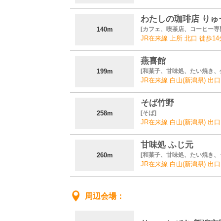
わたしの珈琲店 りゅ
140m
カフェ、喫茶店、コーヒー専
JR在来線 上所 北口 徒歩14
燕喜館
199m
和菓子、甘味処、たい焼き、
JR在来線 白山(新潟県) 出口
そば竹野
258m
そば
JR在来線 白山(新潟県) 出口
甘味処 ふじ元
260m
和菓子、甘味処、たい焼き、
JR在来線 白山(新潟県) 出口
周辺会場