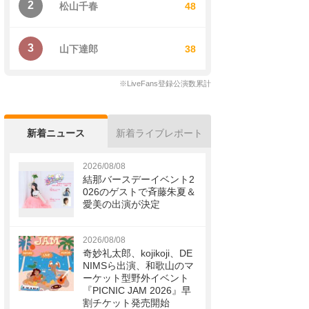
2
松山千春
48
3
山下達郎
38
※LiveFans登録公演数累計
新着ニュース
新着ライブレポート
2026/08/08
結那バースデーイベント2
026のゲストで斉藤朱夏＆
愛美の出演が決定
2026/08/08
奇妙礼太郎、kojikoji、DE
NIMSら出演、和歌山のマ
ーケット型野外イベント
『PICNIC JAM 2026』早
割チケット発売開始