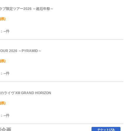
ブ限定ツアー2026 ～超厄年祭～
県)
：--件
 TOUR 2026 ～PYRAMID～
県)
：--件
星空のライヴ XIII GRAND HORIZON
県)
：--件
別企画
チケットぴあ