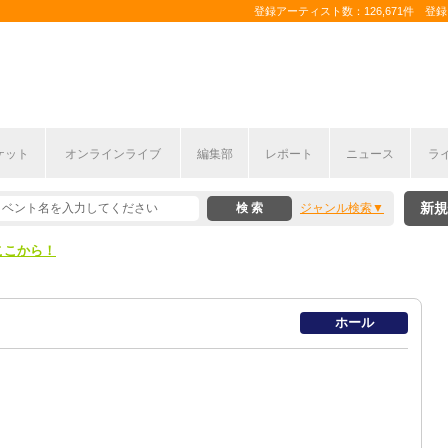
登録アーティスト数：126,671件 登録コ
ケット
オンラインライブ
編集部
レポート
ニュース
ラ
ここから！
新規
ジャンル検索
上半期編発表！
ここから！
上半期編発表！
ホール