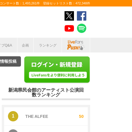
ンサート数：1,493,261件 登録セットリスト数：472,348件
イブQ&A
企画
ランキング
情報投稿
新潟県民会館のアーティスト公演回
数ランキング
1
THE ALFEE
50