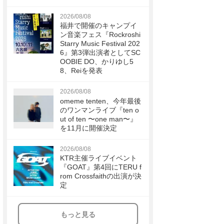
2026/08/08
福井で開催のキャンプイ
ン音楽フェス『Rockroshi
Starry Music Festival 202
6』第3弾出演者としてSC
OOBIE DO、かりゆし5
8、Reiを発表
2026/08/08
omeme tenten、今年最後
のワンマンライブ『ten o
ut of ten 〜one man〜』
を11月に開催決定
2026/08/08
KTR主催ライブイベント
『GOAT』第4回にTERU f
rom Crossfaithの出演が決
定
もっと見る