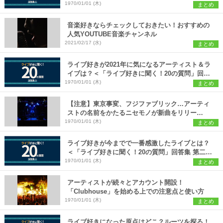
第四回＞
1970/01/01 (木)
まとめ
音楽好きならチェックしておきたい！おすすめの
人気YOUTUBE音楽チャンネル
2021/02/17 (水)
まとめ
ライブ好きが2021年に気になるアーティスト＆ラ
イブは？＜「ライブ好きに聞く！20の質問」回答
集 第三回＞
1970/01/01 (木)
まとめ
【注意】東京事変、フジファブリック…アーティ
ストの名前をかたるニセモノが新曲をリリー
ス…？本物と偽物の見分け方とは？
1970/01/01 (木)
まとめ
ライブ好きが今までで一番感激したライブとは？
＜「ライブ好きに聞く！20の質問」回答集 第二回
＞
1970/01/01 (木)
まとめ
アーティストが続々とアカウント開設！
「Clubhouse」を始める上での注意点と使い方
1970/01/01 (木)
まとめ
ライブ好きになった原点はどこ？ルーツを探る！