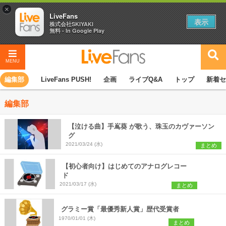
×
LiveFans
表示
株式会社SKIYAKI
無料 - In Google Play
MENU
編集部
LiveFans PUSH!
企画
ライブQ&A
トップ
新着セ
編集部
【泣ける曲】手嶌葵 が歌う、珠玉のカヴァーソン
グ
2021/03/24 (水)
まとめ
【初心者向け】はじめてのアナログレコー
ド
2021/03/17 (水)
まとめ
グラミー賞「最優秀新人賞」歴代受賞者
1970/01/01 (木)
まとめ