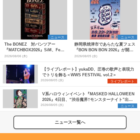
ニュース
ニュース
The BONEZ 対バンツアー
静岡県焼津市であらたな夏フェス
『MATCHBOX2026』SiM、Fear,
『BON BON BON 2026』が開
and Loathing in Las Vegasら対
催 音楽ライブ×盆踊り×DJ×屋台
2026/08/06 (木)
2026/08/05 (水)
バンアーティストを一斉解禁
グルメ×ランタンナイトで彩る2日
間
【ライブレポート】yukaDD、圧巻の歌声と表現力
でトリを飾る＜WWS FESTIVAL vol.2＞
2026/08/05 (水)
ライブレポート
V系ハロウィンイベント『MASKED HALLOWEEN
2026』4日目、“渋谷魔界†モンスターナイト”出演
6組を発表
2026/08/05 (水)
ニュース
ニュース一覧へ