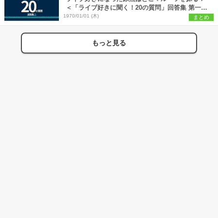
＜「ライブ好きに聞く！20の質問」回答集 第一回
＞
1970/01/01 (木)
まとめ
もっと見る