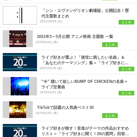
「シン・エヴァンゲリオン劇場版」公開記念！歴
代主題歌まとめ
2021/03/09 (火)
まとめ
2021年3～5月公開 アニメ映画 主題歌 一覧
1970/01/01 (木)
まとめ
ライブ好きが選ぶ！「後世に残したい名曲」＆
「あなたのテーマソング」集＜「ライブ好きに聞
く！20の質問」回答集 第五回＞
2021/02/26 (金)
まとめ
”今” 聴いて欲しいBUMP OF CHICKENの名曲＋
ライブ定番曲
1970/01/01 (木)
まとめ
TikTokで話題の人気曲ベスト30
1970/01/01 (木)
まとめ
ライブ好きが推す！音楽がテーマの作品おすすめ
リスト＜「ライブ好きに聞く！20の質問」回答集