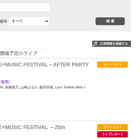
催年
公演情報を登録する
開催予定のライブ
ME×MUSIC FESTIVAL～AFTER PARTY
セットリスト
千葉県)
MA, 南條愛乃, 山崎はるか, 飯田里穂, Luce Twinkle Wink☆
11
E×MUSIC FESTIVAL ～25th
セットリスト
ライブレポート