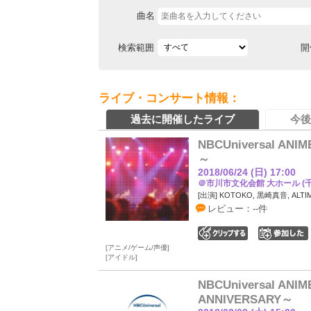
曲名
検索範囲
開
ライブ・コンサート情報：
過去に開催したライブ
今後
NBCUniversal ANI
～
2018/06/24 (日) 17:00
＠市川市文化会館 大ホール (
[出演] KOTOKO, 黒崎真音, ALTI
レビュー：--件
0
アニメ/ゲーム/声優
アイドル
NBCUniversal ANIM
ANNIVERSARY～