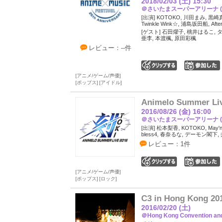
2018/02/03 (土) 15:30
＠さいたまスーパーアリーナ (
[出演] KOTOKO, 川田まみ, 黒崎真音,
Twinkle Wink☆, 浦島坂田船, After 
[ゲスト] 石田燿子, 桃井はるこ, タ
亜李, 本渡楓, 原田彩楓
レビュー：--件
0
アニメ/ゲーム/声優
ポップス
アイドル
Animelo Summer Liv
2016/08/26 (金) 16:00
＠さいたまスーパーアリーナ (
[出演] 松本梨香, KOTOKO, May'n, 
bless4, 春奈るな, デーモン閣下, 井
レビュー：1件
0
アニメ/ゲーム/声優
ポップス
ロック
C3 in Hong Kong 20
2016/02/20 (土)
＠Hong Kong Convention and