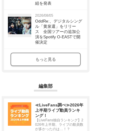
組を発表
2026/08/05
OddRe:、デジタルシング
ル「黄泉還」をリリー
ス 全国ツアーの追加公
演をSpotify O-EASTで開
催決定
もっと見る
編集部
≪LiveFans調べ≫2026年
上半期ライブ動員ランキ
ング！
【LiveFans独自ランキング】2
026年上半期、ライブの動員数
が多かったのは…！？