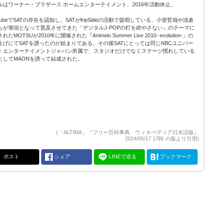
ルはワーナー・ブラザース ホームエンターテイメント。2016年活動休止。
TubeでSATの存在を認知し、SATがfripSideの活動で提唱している、小室哲哉や浅倉
らが筆頭となって普及させてきた「デジタルJ-POPの灯を絶やさない」のテーマに
れたMOTSUが2010年に開催された『Animelo Summer Live 2010 -evolution-』の
上げにてSATを誘ったのが始まりである。その後SATにとっては同じNBCユニバー
・エンターテイメントジャパン所属で、スタジオだけでなくステージ慣れしている
としてMAONを誘って結成された。
(「ALTIMA」『フリー百科事典 ウィキペディア日本語版』
2024/05/17 17時 の版より引用)
ポスト
シェア
LINEで送る
ブックマーク