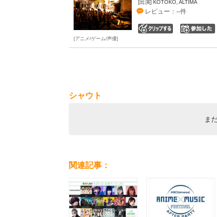
[出演] KOTOKO, ALTIMA
レビュー：--件
0
アニメ/ゲーム/声優
シャウト
ま
関連記事：