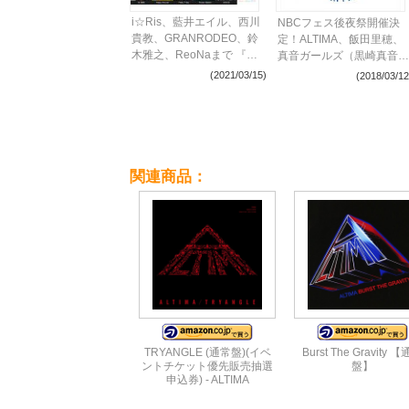
i☆Ris、藍井エイル、西川
NBCフェス後夜祭開催決
貴教、GRANRODEO、鈴
定！ALTIMA、飯田里穂、
木雅之、ReoNaまで 『ア
真音ガールズ（黒崎真音･
ニサマ2021』出演アーテ
KOTOKO･南條愛乃）ら5
(2021/03/15)
(2018/03/12
ィスト48組を一挙発表
組出演
関連商品：
TRYANGLE (通常盤)(イベ
Burst The Gravity 
ントチケット優先販売抽選
盤】
申込券) - ALTIMA