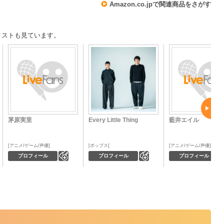
Amazon.co.jpで関連商品をさがす
ィストも見ています。
茅原実里
Every Little Thing
藍井エイル
アニメ/ゲーム/声優
ポップス
アニメ/ゲーム/声優
0
0
プロフィール
プロフィール
プロフィール