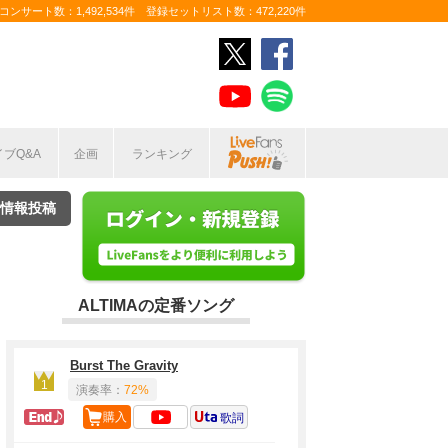
ンサート数：1,492,534件 登録セットリスト数：472,220件
イブQ&A
企画
ランキング
情報投稿
ALTIMAの定番ソング
Burst The Gravity
1
演奏率：
72%
ラスト定番
購入
歌詞