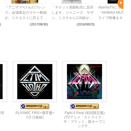
『アニサマ×けものフレン
「チケット高額転売に反対
AbemaTVにて、
ズ』会場限定のマナー動画
します」ジャニーズ、サザ
『ANIMAX MUSIX
が、リクエストに応えて
ン、ミスチルら116組が共
ライブ映像をネット
Youtubeで公開に
同声明
占放送！
)
(2017/08/30)
(2016/08/23)
(2016
【通常
PLASMIC FIRE<通常盤>
Fight 4 Real (初回限定盤)
CD (1枚組)
(TVアニメ「ストライク・
ザ・ブラッド」新オープニ
ングテ…