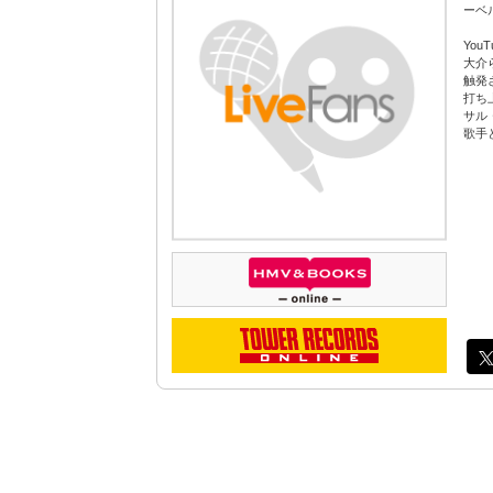
ーベ
You
大介
触発さ
打ち
サル
歌手