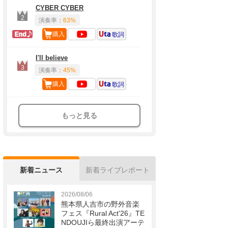
CYBER CYBER
2
演奏率：
63%
ラスト定番
購入
歌詞
I'll believe
3
演奏率：
45%
購入
歌詞
もっと見る
新着ニュース
新着ライブレポート
2026/08/06
熊本県人吉市の野外音楽
フェス『Rural Act'26』TE
NDOUJIら最終出演アーテ