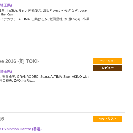
埼玉県)
 fripSide, Gero, 南條愛乃, 流田Project, やなぎなぎ, Luce
the Rain
イナカサチ, ALTIMA, 山崎はるか, 飯田里穂, 水瀬いのり, 小澤
54
e 2016 -刻 TOKI-
セットリスト
レビュー
埼玉県)
玉置成実, GRANRODEO, Suara, ALTIMA, Zwei, AKINO with
口裕香, ZAQ, i☆Ris,…
71
16
セットリスト
 Exhibition Centre (香港)