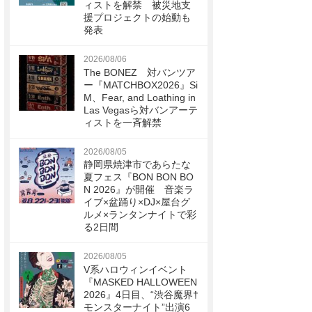
ィストを解禁 被災地支
援プロジェクトの始動も
発表
2026/08/06
The BONEZ 対バンツア
ー『MATCHBOX2026』Si
M、Fear, and Loathing in
Las Vegasら対バンアーテ
ィストを一斉解禁
2026/08/05
静岡県焼津市であらたな
夏フェス『BON BON BO
N 2026』が開催 音楽ラ
イブ×盆踊り×DJ×屋台グ
ルメ×ランタンナイトで彩
る2日間
2026/08/05
V系ハロウィンイベント
『MASKED HALLOWEEN
2026』4日目、“渋谷魔界†
モンスターナイト”出演6