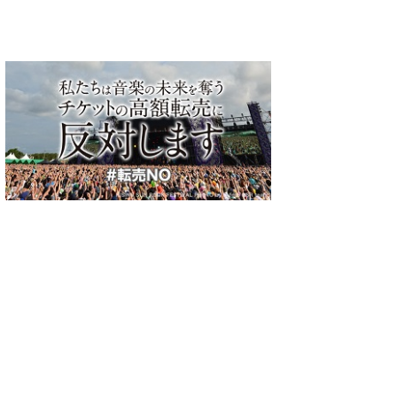
観客が一体となったタワー
』過去
初アニメ系ライヴ〈アニ☆
初の独
ソン〉をレポート!
/07/12)
(2013/06/03)