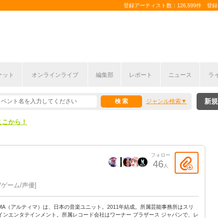
登録アーティスト数：126,599件 登録コ
ケット
オンラインライブ
編集部
レポート
ニュース
ラ
ここから！
新規
ジャンル検索
上半期編発表！
ここから！
上半期編発表！
フォロー
46
人
/ゲーム/声優
TIMA（アルティマ）は、日本の音楽ユニット。2011年結成。所属芸能事務所はスリ
インエンタテインメント。所属レコード会社はワーナー ブラザース ジャパンで、レ